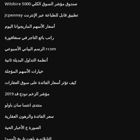
Wilshire 5000 صندوق مؤشر السوق الكلي
Jcpenney تطبيق قابل للطباعة عبر الإنترنت
أسعار الأسهم الماريجوانا اليوم
راتب بائع التاجر في سنغافورة
الرسم البياني الأسبوعي rcom
أنظمة التداول البديلة ثانية
خيارات الأسهم المؤجلة
كيف تؤثر أسعار الفائدة على سوق العقارات
مؤشر الزخم دودج قد 2019
منتدى انتسا سان باولو
سعر الفائدة والرهون العقارية
الصورة ع الأخبار الحية
[أوسد] التايلاندية باهت تاريخ