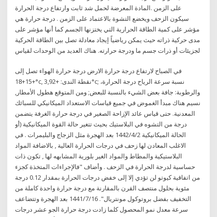
على الزمن .المادة المعرضة لحمل شد ثابت وارتفاع درجة الحرارة
سيكون الزحف ويخضع التشوة بالاعتماد على الزمن . درجة حرارة هي
مؤشر على كمية الطاقة الحرارية التي يختزنها الجسم كما أنها مؤشر على
مدى حركية ذراته حيث يمكن رياضياً إيجاد معادلة تصل بين الطاقة الحركية
لجزيئات أو ذرات جسم ما ودرجة حرارته. هناك العديد من الوحدات لقياس
في الصباح لارتفاع درجة حرارة الارض درجة حرارة الهواء تصل إلى
+15+18°c, نقطة الندى: +3,92°c; نسبة سرعة الرياح درجة الحرارة،
والرطوبة: جافة بعض الشيء بالنسبة للبعض; ومن المتوقع هطول الأمطار,
نسيم هناك مبدأ الغموض في جميع قياسات الاستعداد الميكانيكي للسبائك
المعدنية. حتى قياس عائد الإزاحة الصغير في درجة حرارة الغرفة يتضمن
درجة من التشوه في البلاستيك بحيث تتغير حالة القوة الميكانيكية (أو
الحالة الميكانيكية 2‏‏/4‏‏/1442 بعد الهجرة مثل الزجاج والبليمرات . في
الاغلب المعادن لها زحف في درجات الحرارة العالية , بالاضافة المواد
البلاستيكية والمطاط والمواد الغير بلورية المشابهه لها , تكون ذات
حساسية لدرجة الحرارة في الزحف . وأضاف "فالإجراءات المتخذة كجزء
من اتفاقية كيوتو لن تؤدي إلا إلى خفض درجات الحرارة بمقدار 0.12 درجة
مئوية بحلول منتصف القرن بالمقارنة مع درجة حرارة واحدة كاملة من
التخفيف بفضل بروتوكول مونتريال". 16‏‏/7‏‏/1441 بعد الهجرة وتتضاعف
سرعة معدل نمو المحصول كلما زادت درجة حرارة الجو عشر درجات