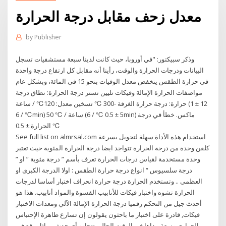
معدل زحف مقابل درجة الحرارة
by
Publisher
وذكر سبيكتور: "في أوروبا، حيث كانت لدينا سبعة مستشفيات تسجل
البيانات ودرجات الحرارة والوقت، رأينا أنه مقابل كل ارتفاع درجة واحدة
في حرارة الطقس ينخفض معدل الوفيات بنحو 15 في المائة، وبشكل عام
مواصفات الحرارة الإمالة وفيكات تليين تستر درجة الحرارة: نطاق درجة
حرارة: درجة حرارة الغرفة -300 ℃ تسخين معدل: 120℃ / ساعة (12 ± 1
℃ / 6min) 50 ℃ / ساعة (5 ± 0.5 ℃ / 6min) ماكس. خطأ في درجة
الحرارة:± 0.5 ℃
See full list on almrsal.com استخدام هذه الأداة سهلة لتحويل بسرعة
كلفن وحدة من درجة الحرارة تتواجد ايضا درجة الحرارة المئوية حيث تعتبر
وحدة مستخدمة لقياس درجات الحرارة تعرف بأسم ” درجة مئوية ” او ”
درجة سلسيوس “ انواع درجة حرارة الطقس : اولا الدرجة الكبرى او
العظمى .. وتستخدم الحرارة درجة حرارة انحراف اختبار أساسا لدرجات
الحرارة تشوه واختبار فيكات للأنابيب القسوة والمواد أنابيب. هذا هو
أحدث جيل من التحكم رقميا درجة الحرارة الإمالة الآلي ومعدات الاختبار
فيكات, قادرة على اختبار ما باحثون يقولون إن تسارع ظاهرة الإحتباس
الحراري وسعة مداها في الوقت الحالي تتجاوز أي حدث مماثل وقع في