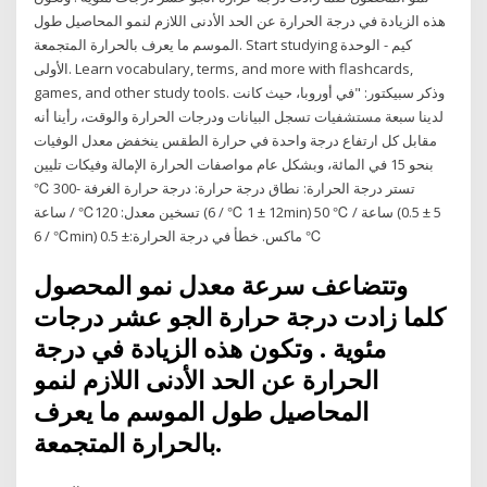
هذه الزيادة في درجة الحرارة عن الحد الأدنى اللازم لنمو المحاصيل طول
الموسم ما يعرف بالحرارة المتجمعة. Start studying كيم - الوحدة
الأولى. Learn vocabulary, terms, and more with flashcards,
games, and other study tools. وذكر سبيكتور: "في أوروبا، حيث كانت
لدينا سبعة مستشفيات تسجل البيانات ودرجات الحرارة والوقت، رأينا أنه
مقابل كل ارتفاع درجة واحدة في حرارة الطقس ينخفض معدل الوفيات
بنحو 15 في المائة، وبشكل عام مواصفات الحرارة الإمالة وفيكات تليين
تستر درجة الحرارة: نطاق درجة حرارة: درجة حرارة الغرفة -300 ℃
تسخين معدل: 120℃ / ساعة (12 ± 1 ℃ / 6min) 50 ℃ / ساعة (5 ± 0.5
℃ / 6min) ماكس. خطأ في درجة الحرارة:± 0.5 ℃
وتتضاعف سرعة معدل نمو المحصول
كلما زادت درجة حرارة الجو عشر درجات
مئوية . وتكون هذه الزيادة في درجة
الحرارة عن الحد الأدنى اللازم لنمو
المحاصيل طول الموسم ما يعرف
بالحرارة المتجمعة.