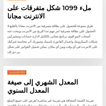
ملء 1099 شكل متفرقات على
الانترنت مجانا
4 طرق متنوعة للحصول على بطاقة مصرفية من الانترنت مجانا بالطبع
الحصول علي بطاقة مصرفية امر مهم جدا للربح من الانترنت ويبحث عنه
أصحاب المو اقوى برنامج مجانى بالكامل لادارة حسابات ومشتركين
شبكات الميكروتيك واصدار الفاتورة باسمك وصورتك أدر محاسبة شركتك
على الانترنت في أي وقت ومن أي مكان. يمكن تحميل الفواتير على شكل
بي دي إف
Yurko83480
المعدل الشهري إلى صيغة
المعدل السنوي
ضريبة القيمة المضافة هي ضريبة غير مباشرة تُفرض على جميع السلع
والخدمات التي للمنشآت التي لا تزيد توريداتها السنوية السابقة أو اللاحقة