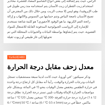
الرأس، حيث يتم إضافته إلى بعض أنواع الشامبو المضاد للقشرة. محاذير
استخدام زيت القطران زيت الأسنان يتم استخدامه منذ زمن طويل في
طب الإيروفيدا، وهو ليس إلا سحب الزيت. ومن خلال ذلك من المفترض أن
تصبح الأسنان ناصعة البياض وتتم حمايتها من التسوس والالتهاب و إزالة
رائحة الفم الكريهة. ما هو الوقود الأحفوري؟ هو كلمة شائعة تستخدم
للإشارة إلى الرواسب الجيولوجية المدفونة القابلة للاشتعال للمواد
العضوية، حيث يتم إنشاؤها بواسطة النباتات والحيوانات المتحللة التي تم
تحويلها إلى غاز طبيعي أو زيوت ثقيلة
Yurko83480
معدل زحف مقابل درجة الحرارة
وذكر سبيكتور: "في أوروبا، حيث كانت لدينا سبعة مستشفيات تسجل
البيانات ودرجات الحرارة والوقت، رأينا أنه مقابل كل ارتفاع درجة واحدة
في حرارة الطقس ينخفض معدل الوفيات بنحو 15 في المائة، وبشكل عام
مواصفات الحرارة الإمالة وفيكات تليين تستر درجة الحرارة: نطاق درجة
حرارة: درجة حرارة الغرفة -300 ℃ تسخين معدل: 120℃ / ساعة (12 ± 1
℃ / 6min) 50 ℃ / ساعة (5 ± 0.5 ℃ / 6min) ماكس. خطأ في درجة