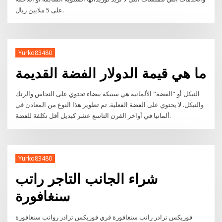
على 5 ملايين ريال.​
Yurko83480
ما هي قيمة الدولار الفضة القديمة
النيكل أو "الفضة" الألمانية هي سبيكة بيضاء تحتوي على النحاس والزنك
والنيكل. لا يحتوي على الفضة الفعلية. تم تطوير هذا النوع من المعادن في
ألمانيا في أواخر القرن التاسع عشر كبديل أقل تكلفة للفضة.
Yurko83480
شراء الجانب التاجر راتب
سنغافورة
فوريكس ترادر راتب سنغافورة فري فوريكس ترادر رواتب سنغافورة