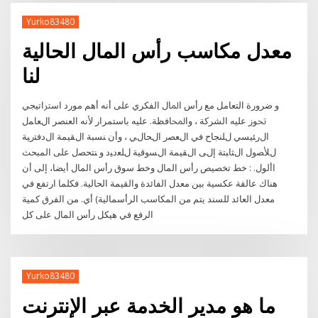
Yurko83480
معدل مكاسب رأس المال الحالية
لنا
و ﺿﺮورة اﻟﺘﻌﺎﻣﻞ ﻣﻊ رأس اﳌﺎل اﻟﻔﻜﺮي ﻋﻠﻰ أﻧﻪ أﻫﻢ ﻣﻮرد اﺳﱰاﺗﻴﺠﻲ
ﲢﻮز ﻋﻠﻴﻪ اﻟﺸﺮﻛﺔ ، واﶈﺎﻓﻈﺔ. ﻋﻠﻴﻪ ﺑﺎﺳﺘﻤﺮار ﻷﻧﻪ اﻟﻌﻨﺼﺮ اﻝﻌﺎﻤل
اﻝرﺌﻴﺴﻲ ﻝﻠﻨﺠﺎح ﻓﻲ اﻝﻌﺼر اﻝﺤﺎﻝﻲ ، وأن ﻨﺴﺒﺔ اﻝﻘﻴﻤﺔ اﻝدﻓﺘرﻴﺔ
ﻝﻸﺼول اﻝﺜﺎﺒﺘﺔ إﻝﻰ اﻝﻘﻴﻤﺔ اﻝﺴوﻗﻴﺔ ﻝﻠﻌدﻴد و ﻨﺘﺤﺼل ﻋﻠﻰ المبحث
األول. : خط تخصيص رأس المال وخط سوق رأس المال أيضا، إلى أن
هناك عالقة عكسية بين معدل الفائدة والقيمة الحالية. فكلما ارتفع في
معدل العائد للسند يتم من المكاسب الرأسمالية) أي. من الفرق كمية
الرفع في هيكل رأس المال على كل
Yurko83480
ما هو مدير الخدمة عبر الإنترنت