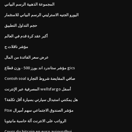
المجموعة الذهبية الرسم البياني
اليورو الجنيه الاسترليني الرسم البياني للاستثمار
حجم التداول التطبيق
أكبر عقد كرة قدم في العالم
مؤشر ناقلات ج
عرض سعر الفائدة من المال
مؤشر ستاندرد اند بورز 500 - وزن قطاع gics
Contoh soal صافي المقايضة شروط التجارة
المصرفية عبر الإنترنت wellsfargo أسفل
هل يمكنني استبدال سيارتي بسيارة أقل تكلفة؟
Ftse مؤشر الصندوق الاجتماعي سهم أميرال
الرواتب على الانترنت آلة حاسبة مانيتوبا
Cours du bitcoin en euro aujourdhui