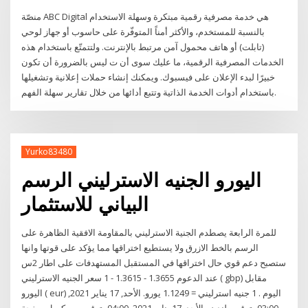
منصّة ABC Digital هي خدمة مصرفية رقمية مبتكرة وسهلة الاستخدام
بالنسبة للمستخدم، والأكثر أمناً المتوفّرة على حاسوب أو جهاز لوحي
(تابلت) أو هاتف محمول آمن مرتبط بالإنترنت. ولتتمتّع باستخدام هذه
الخدمات المصرفية الرقمية، ما عليك سوى أن ت ليس بالضرورة أن تكون
خبيرًا لبدء الإعلان على فيسبوك. ويمكنك إنشاء حملات إعلانية وتشغيلها
باستخدام أدوات الخدمة الذاتية وتتبع أدائها من خلال تقارير سهلة الفهم.
Yurko83480
اليورو الجنيه الاسترليني الرسم
البياني للاستثمار
للمرة الرابعة يصطدم الجنية الاسترليني بالمقاومة الافقية الظاهرة على
الرسم بالخط الازرق ولا يستطيع اختراقها مما يؤكد على قوتها وانها
ستصبح دعم قوي حال اختراقها في المستقبل المستهدفات على اطار 2س
عند الدعوم 1.3655 - 1.3615 - 1 سعر الجنيه الاسترليني ( gbp) مقابل
اليورو ( eur) اليوم . 1 جنيه استرليني = 1.1249 يورو. الأحد, 17 يناير 2021,