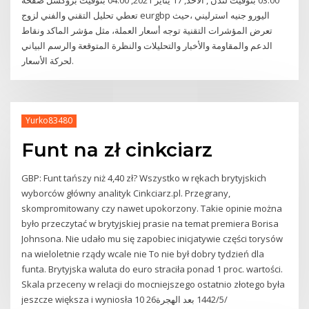
03:00 بتوقيت لندن , الأحد, 17 يناير 2021, 04:00 بتوقيت بروكسل صفحة
تعطي تحليل التقني والفني لزوج eurgbp اليورو جنيه استرليني ،حيث
تعرض المؤشرات التقنية توجه أسعار العملة، مثل مؤشر الماكد ونقاط
الدعم والمقاومة والأخبار والتحليلات والنظرة المتوقعة والرسم البياني
لحركة الأسعار.
Yurko83480
Funt na zł cinkciarz
GBP: Funt tańszy niż 4,40 zł? Wszystko w rękach brytyjskich
wyborców główny analityk Cinkciarz.pl. Przegrany,
skompromitowany czy nawet upokorzony. Takie opinie można
było przeczytać w brytyjskiej prasie na temat premiera Borisa
Johnsona. Nie udało mu się zapobiec inicjatywie części torysów
na wieloletnie rządy wcale nie To nie był dobry tydzień dla
funta. Brytyjska waluta do euro straciła ponad 1 proc. wartości.
Skala przeceny w relacji do mocniejszego ostatnio złotego była
jeszcze większa i wyniosła 10 26‏‏/5‏‏/1442 بعد الهجرة