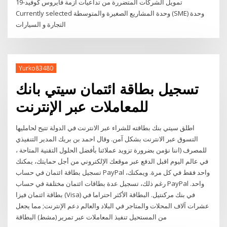
تمويل الشركات المتضررة من تداعيات أزمة فايروس كوفيد-19
Currently selected وحدة المشاريع الصغيرة والمتوسطة (SME) وحدة
التجارة و السيارات
Yurko83480
تسجيل بطاقة ائتمان سيتي بانك
للمعاملات عبر الإنترنت
اطلق سيتي بنك بطاقته للشراء عبر الانترنت في الدولة تتيح لحامليها
التسوق عبر الانترنت بشكل آمن. وقال احمد بن بريك المدير التنفيذي
للمصرف (اننا نؤمن بضرورة تزويد عملائنا بأفضل الحلول التقنية المتاحة ،
في عالم اليوم اقبل الدفع عبر موقعك الإلكتروني من أجل حمايتك، يمكنك
تسجيل بطاقة ائتمان في حساب PayPal واحد فقط في كل مرة. ويمكنك،
رغم ذلك، تسجيل عدة بطاقات ائتمان مختلفة في حساب PayPal واحد.
بطاقة ائتمان فيزا (Visa) في بنك مركنتيل. البطاقة الأكثر احتراما في
عشرات آلاف المحلات والمتاجر في البلاد والعالم دعم الإنترنت; مما يجعل
من المستحيل تنفيذ المعاملات عبر تمرير (مشط) البطاقة