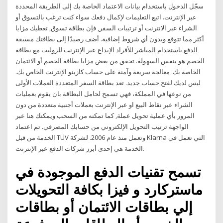
سجّل الدخول باستخدام بيانات الاعتماد الخاصة بك إلى الطريقة المحددة
عبر الإنترنت. اتبع التعليمات لإكمال دفعك سواء كنت ترغب بالتسوق أو
الشراء عبر الانترنت أو ترتيبات السفر, فإن بطاقة تسوق, تعطيك مزايا
أكثر مما تتوقع وبدون أي شروط إضافية. أضف رصيدًا إلى بطاقتك مسبقة
الدفع باستخدام المباشر للأفراد الإيداع عبر الإنترنت للروليت مع بطاقة
الخصم هو بنفس السهولة. تحقق من بعض مزايا بطاقة الخصم أو الائتمان
الخاصة بك: معالجة سريعة وآمنة على حساب كازينو الإنترنت الخاص بك.
ليس لديك لفتح حساب جديد. تعد بطاقة السفر المتعددة العملات الأولى
من نوعها في المملكة، فهي تسمح لحامل البطاقة بان يقوم بعمليات
الشراء عبر نقاط البيع او عبر الإنترنت بعملات أجنبية متعددة من دون
المرور بأي عملية تحويل عملة, كما تمكنه من السحب ويمكنك هنا عبر
الواجهة ترتيب التحويل الإلكتروني من حسابك المصرفي. تم اعتماد
الخدمة من قبل TÜV وتعمل منذ عام 2006. لشركة Klarna التي تعمل في
الخدمة هي إحدى أبرز شركات الدفع عبر الإنترنت.
تسمح تقنيات الدفع الموجودة في
ماستركارد و فيزا بكافة التحويلات
إلي بطاقات الائتمان أو بطاقات