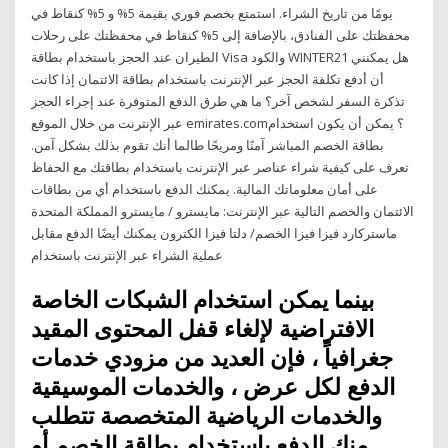
يومًا من تاريخ الشراء. استمتع بخصم فوري بقيمة 5% و 5% كنقاط في
محفظتك على الفنادق، بالإضافة إلى 5% كنقاط في محفظتك على رحلات
الطيران عند الحجز باستخدام بطاقة Visa والكود WINTER21 هل يمكنني
أن أدفع تكلفة الحجز عبر الإنترنت باستخدام بطاقة الائتمان إذا كانت
تذكرة السفر لشخص آخر؟ ما هي طرق الدفع المتوفرة عند إجراء الحجز
عبر الإنترنت من خلال الموقع emirates.com؟ يمكن أن يكون استخدام
بطاقة الخصم المباشر آمنًا ومريحًا طالما أنك تقوم بذلك بشكل آمن.
تعرف على كيفية شراء عناصر عبر الإنترنت باستخدام بطاقتك مع الحفاظ
على أمان معلوماتك المالية. يمكنك الدفع باستخدام أي من بطاقات
الائتمان والخصم التالية عبر الإنترنت: مايسترو / مايسترو المملكة المتحدة
ماستركارد فيزا فيزا الخصم/ دلتا فيزا الكترون يمكنك أيضًا الدفع مقابل
عملية الشراء عبر الإنترنت باستخدام
بينما يمكن استخدام الشبكات الخاصة
الافتراضية لإلغاء قفل المحتوى المقيد
جغرافياً ، فإن العديد من مزودي خدمات
الدفع لكل عرض ، والخدمات الموسيقية
والخدمات الرياضية المتخصصة تتطلب
منك الدفع باستخدام بطاقة الخصم أو