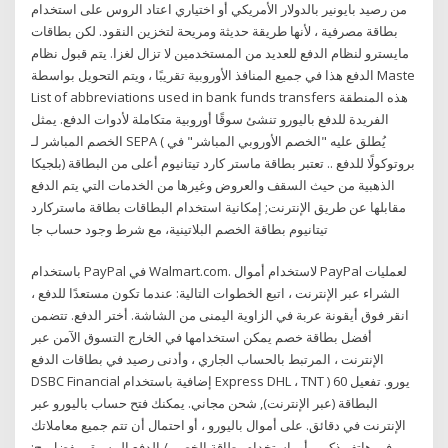
من رصيد بايونير بالدولار الأمريكي أو اختياري اعتاد الروس على استخدام
بطاقة مصرفية ، لأنها طريقة حديثة ومريحة لتخزين النقود. لكن بطاقات
مايسترو لنظام الدفع للعديد من المستخدمين لا تزال لغزا. يتم قبول نظام
الدفع هذا في جميع المنافذ الأوروبية تقريبًا ، ويتم التحويل بواسطة Maste
List of abbreviations used in bank funds transfers هذه المنطقة
الفريدة للدفع باليورو تنشئ سوقًا أوروبية متكاملة لأدوات الدفع. يمثل
الخصم المباشر لـ SEPA ( يُطلق عليه "الخصم الأوروبي المباشر" في
بلجيكا) بروتوكولًا للدفع .. تعتبر بطاقة ماستر كارد تيتانيوم أعلى من البطاقة
الذهبية من حيث السقف والعروض وغيرها من الخدمات التي يتم الدفع
مقابلها عن طريق الإنترنت; إمكانية استخدام البطاقات بطاقة ماستركارد
تيتانيوم بطاقة الخصم البلاتينية، مع شرط وجود حساب جا
باستخدام PayPal في Walmart.com. لاستخدام أموال PayPal لعمليات
الشراء عبر الإنترنت ، اتبع الخطوات التالية: عندما تكون مستعدًا للدفع ،
انقر فوق أيقونة عربة في الزاوية اليمنى من الشاشة. أختر الدفع. تتضمن
أفضل بطاقة خصم يمكن استخدامها في الخارج التسوق الآمن عبر
الإنترنت ، المرتبط بالحساب الجاري ، وأدنى رصيد في بطاقات الدفع
DSBC Financial إضافية باستخدام Express DHL ، TNT ) 60 يورو. تفعيل
البطاقة (عبر الإنترنت), شحن مجاني. يمكنك فتح حساب باليورو عبر
الإنترنت في دقائق. على أموال باليورو ، أو احتمال أن تتم جميع معاملاتك
في هاتف ذكي ، أو باستخدام بطاقة الخصم / الدفع المسبق. بفضل ج: