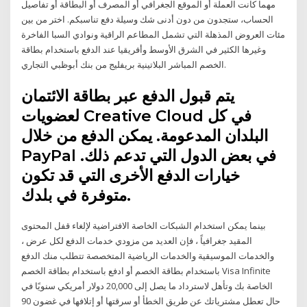
مهما كانت العملة أو الموقع الجغرافي أو المصرف أو البطاقة أو تفاصيل
الحساب، ستجدون من دون أدنى شك وسيلة دفع تناسبكم. اختر من بين
مئات العروض المذهلة التي تشمل المطاعم الراقية ونوادي السبا الفاخرة
وغيرها الكثير في الشرق الأوسط وأفريقيا عند الدفع باستخدام بطاقة
الخصم المباشر البلاتينية بريفليج من بنك أبوظبي التجاري.
يتم قبول الدفع عبر بطاقة الائتمان
لعضويات Creative Cloud في كل
البلدان المدعومة. يمكن الدفع من خلال
PayPal في بعض الدول التي تدعم ذلك.
خيارات الدفع الأخرى التي قد تكون
متوفرة في بلدك.
بينما يمكن استخدام الشبكات الخاصة الافتراضية لإلغاء قفل المحتوى
المقيد جغرافياً ، فإن العديد من مزودي خدمات الدفع لكل عرض ،
والخدمات الموسيقية والخدمات الرياضية المتخصصة تتطلب منك الدفع
باستخدام بطاقة الخصم أو ادفع باستخدام بطاقة الخصم Visa Infinite
الخاصة بك وتأهل لاسترداد ما يصل إلى 20,000 دولار أمريكي سنويًا في
حال تعطل مشترياتك عن طريق الخطأ أو سرقتها أو إتلافها في غضون 90