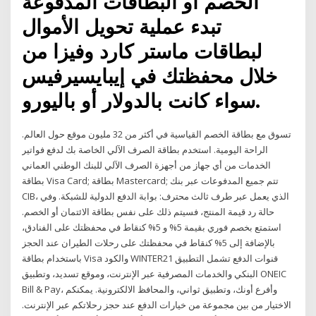
الخصم أو البطاقات المدفوعة
تبدء عملية تحويل الأموال
لبطاقات ماستر كارد وفيزا من
خلال محفظتك في إيبايسيرفيس
سواء كانت بالدولار أو باليورو.
تسوق مع بطاقة الخصم القياسية في أكثر من 32 مليون موقع حول العالم.
الراحة اليومية. استخدم بطاقة الصرف الآلي الخاصة بك لدفع فواتير
الخدمات من أي جهاز من أجهزة الصرف الآلي للبنك الوطني العماني
بطاقة Visa Card; بطاقة Mastercard; تتم جميع المدفوعات عبر بنك
CIB، الذي يعمل عبر طرف ثالث محترف: بوابة الدفع الدولية للشبكة. وفي
حالة رد قيمة المنتج، فسيتم ذلك على نفس بطاقة الائتمان أو الخصم.
استمتع بخصم فوري بقيمة 5% و 5% كنقاط في محفظتك على الفنادق،
بالإضافة إلى 5% كنقاط في محفظتك على رحلات الطيران عند الحجز
باستخدام بطاقة Visa والكود WINTER21 قنوات الدفع تشمل التطبيق
البنكي والخدمات المصرفية عبر الإنترنت، وموقع تسديد، وتطبيق ONEIC
Bill & Pay، وأفرع أونك، وتطبيق ثواني، والمحافظ الالكترونية. يمكنكم
الاختيار من بين مجموعة من خيارات الدفع عند حجز رحلاتكم عبر الإنترنت.