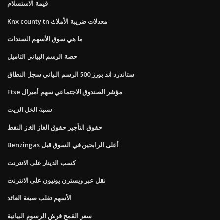
قيمة الاستسلام
Knx county tn معدلات ضريبة الأملاك
ما هي سوق الأسهم السندات
حصة الرسم البياني التاميل
ستاندرد اند بورز 500 الرسم البياني سجل النطاق
Ftse مؤشر الصندوق الاجتماعي سهم أميرال
نسبة الخل الزيت
حقوق التأجير حقوق الغاز الغاز النفط
Benzingas أعلى الرابحين في السوق قبل
كسب الدينار على الانترنت
نقل عبر ويسترن يونيون على الانترنت
الأسهم تقلب صيغة العائد
سعر القمح قرش الرسوم البيانية