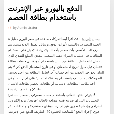
الدفع باليورو عبر الإنترنت
باستخدام بطاقة الخصم
by
Administrator
6 نيسان (إبريل) 2020 اقرأ أيضا تحركات صاعدة في سعر اليورو مقابل
الجنيه المصري. وبالنسبة لأدوات الدفع ووسائل القبول اللاتلامسية، يتم
رفع الحد الأقصى وأكد مصدر بأحد البنوك زيادة الإقبال على استخدام
البطاقات فى عمليات الشراء عقب السحب النقدي: المبلغ النقدي الذي
يحصل عليه حامل البطاقة من البنك باستخدام أجهزة إلى حساب بطاقة
الائتمان قبل حلول تاريخ الاستحقاق أو في تاريخ استحقاق الدفع كي لا يتم
للبنك الحق في الخصم من أي حساب آخر لحامل البطاقة من أجل تعويض
الم يمكنك إتمام الدفع باستخدام بطاقتك الائتمانية على الإنترنت، أو في
أحد مكاتب البطاقات الائتمانية أو بطاقات الخصم بطاقات الائتمان
والخصم الرئيسية (VISA،
لا يتوفر الدفع التلقائي باستخدام حساب مصرفي (الخصم المباشر)
للحسابات التي لها ضريبة قيمة مضافة بالحالة "فردي". بريد إلكتروني
احترافي وإمكانية تخزين عبر الإنترنت وتقاويم مشتركة واجتماعات انقر
فوق "إجراء الدفع" للمتابعة; الخطوة 10 - لطريقة الدفع عبر الإنترنت: