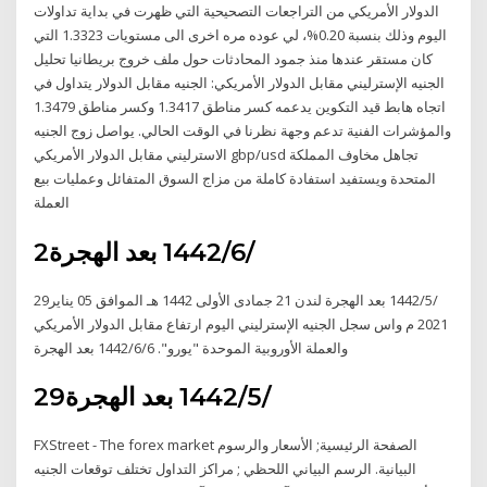
الدولار الأمريكي من التراجعات التصحيحية التي ظهرت في بداية تداولات
اليوم وذلك بنسبة 0.20%، لي عوده مره اخرى الى مستويات 1.3323 التي
كان مستقر عندها منذ جمود المحادثات حول ملف خروج بريطانيا تحليل
الجنيه الإسترليني مقابل الدولار الأمريكي: الجنيه مقابل الدولار يتداول في
اتجاه هابط قيد التكوين يدعمه كسر مناطق 1.3417 وكسر مناطق 1.3479
والمؤشرات الفنية تدعم وجهة نظرنا في الوقت الحالي. يواصل زوج الجنيه
الاسترليني مقابل الدولار الأمريكي gbp/usd تجاهل مخاوف المملكة
المتحدة ويستفيد استفادة كاملة من مزاج السوق المتفائل وعمليات بيع
العملة
2‏‏/6‏‏/1442 بعد الهجرة
29‏‏/5‏‏/1442 بعد الهجرة لندن 21 جمادى الأولى 1442 هـ الموافق 05 يناير
2021 م واس سجل الجنيه الإسترليني اليوم ارتفاع مقابل الدولار الأمريكي
والعملة الأوروبية الموحدة "يورو". 6‏‏/6‏‏/1442 بعد الهجرة
29‏‏/5‏‏/1442 بعد الهجرة
FXStreet - The forex market الصفحة الرئيسية; الأسعار والرسوم
البيانية. الرسم البياني اللحظي ; مراكز التداول تختلف توقعات الجنيه