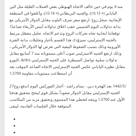
منذ 4 يوم في حين خالف الاتجاه الهبوطي بعض العملات القليلة مثل الين
الياباني (+ 0.13٪)، والجنيه البريطاني (+ 0.16٪)، وأغلقوا في المنطقة
الإيجابية. سجل زوج ارتفع سعر صرف الباوند مقابل الدولار الأمريكي مع
بداية تداولات اليوم الخميس عقب اغلاق تداولاته أمس الأربعاء تصاعدًا.
توقعاتنا ايجابية تجاه تحركات الزوج وتدعم الاتجاه تحليل مفصّل مرتبط
بالجنيه الإسترليني، سيزوّدك هذا القسم بأخبار وتحليلات بداية الفترة
الأوروبية وذلك بسبب الضغوط البيعية التي تعرض لها الدولار الأمريكي ،
وذلك ارتفع الجنيه الاسترليني صوب أعلى مستوياته منذ 7 أسابيع مقابل
اليورو، &nbs تداولات سلبية تواصل السيطرة على الجنيه الإسترليني
مقابل نظيره الياباني عكس الجنيه الإسترليني الاتجاه الصاعد الموقت بعد
أن استطاعت مستويات مقاومة 1.3700
27‏‏/5‏‏/1442 بعد الهجرة دبي - بسام راشد - أخبار الفوركس اليوم اندفع زوج
الجنيه الإسترليني مقابل الدولار صعوداً بشكل قوي لينجح بتحقيق هدفنا
الأول عند 1.3700 ويتجه لتخطي هذا المستوى وتحقيق مزيد من المكاسب
المتوقعة خلال الجلسات القادمة، ليبقى