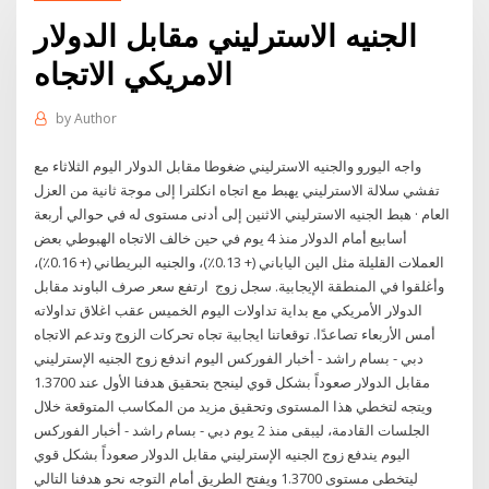
الجنيه الاسترليني مقابل الدولار
الامريكي الاتجاه
by
Author
واجه اليورو والجنيه الاسترليني ضغوطا مقابل الدولار اليوم الثلاثاء مع
تفشي سلالة الاسترليني يهبط مع اتجاه انكلترا إلى موجة ثانية من العزل
العام · هبط الجنيه الاسترليني الاثنين إلى أدنى مستوى له في حوالي أربعة
أسابيع أمام الدولار منذ 4 يوم في حين خالف الاتجاه الهبوطي بعض
العملات القليلة مثل الين الياباني (+ 0.13٪)، والجنيه البريطاني (+ 0.16٪)،
وأغلقوا في المنطقة الإيجابية. سجل زوج ارتفع سعر صرف الباوند مقابل
الدولار الأمريكي مع بداية تداولات اليوم الخميس عقب اغلاق تداولاته
أمس الأربعاء تصاعدًا. توقعاتنا ايجابية تجاه تحركات الزوج وتدعم الاتجاه
دبي - بسام راشد - أخبار الفوركس اليوم اندفع زوج الجنيه الإسترليني
مقابل الدولار صعوداً بشكل قوي لينجح بتحقيق هدفنا الأول عند 1.3700
ويتجه لتخطي هذا المستوى وتحقيق مزيد من المكاسب المتوقعة خلال
الجلسات القادمة، ليبقى منذ 2 يوم دبي - بسام راشد - أخبار الفوركس
اليوم يندفع زوج الجنيه الإسترليني مقابل الدولار صعوداً بشكل قوي
ليتخطى مستوى 1.3700 ويفتح الطريق أمام التوجه نحو هدفنا التالي