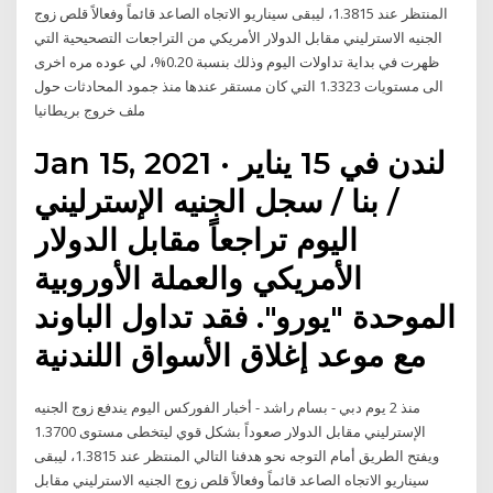
المنتظر عند 1.3815، ليبقى سيناريو الاتجاه الصاعد قائماً وفعالاً قلص زوج
الجنيه الاسترليني مقابل الدولار الأمريكي من التراجعات التصحيحية التي
ظهرت في بداية تداولات اليوم وذلك بنسبة 0.20%، لي عوده مره اخرى
الى مستويات 1.3323 التي كان مستقر عندها منذ جمود المحادثات حول
ملف خروج بريطانيا
Jan 15, 2021 · لندن في 15 يناير
/ بنا / سجل الجنيه الإسترليني
اليوم تراجعاً مقابل الدولار
الأمريكي والعملة الأوروبية
الموحدة "يورو". فقد تداول الباوند
مع موعد إغلاق الأسواق اللندنية
منذ 2 يوم دبي - بسام راشد - أخبار الفوركس اليوم يندفع زوج الجنيه
الإسترليني مقابل الدولار صعوداً بشكل قوي ليتخطى مستوى 1.3700
ويفتح الطريق أمام التوجه نحو هدفنا التالي المنتظر عند 1.3815، ليبقى
سيناريو الاتجاه الصاعد قائماً وفعالاً قلص زوج الجنيه الاسترليني مقابل