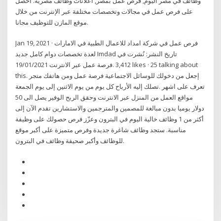
وظائف في مصر اليوم, فرص عمل بمصر, اعلانات وظائف مصرية. احصل
على فرص عمل في مجالات وتخصصات مختلفة عبر الإنترنت من خلال
موقع المازن للتوظيف مجانا.
Jan 19, 2021 · فرص عمل في شركة امداد للاعمال الطبية في الامارات
لعدة تخصصات دوام كامل جديد Imdad تاريخ النشر: نُشرت في
19/01/2021 ‎فرصة عمل عبر الانترنت‎. 3,412 likes · 25 talking about
this. ‎إجعل من دخولك للوسائل الاجتماعية فرصة عمل ومن هاتفك متجر
تصلك إليه الأرباح كل يوم من يوم الاثنين إلى يوم الجمعة.‎ تعرف على اشهر
مواقع العمل من المنزل عبر الانترنت وحقق الربح الوفير يصل الى 50
دولار يوميا بدون مبالغة للمصمين والمترجمين والاستشارين تقدم الآن إلى
أكثر من 1 وظائف خالية اليوم في البترون وعزّز فرص حصولك على وظيفة
مناسبة. ستجد وظائف شاغرة جديدة وفرص متميزة على أكبر موقع
للوظائف وأكبر صحيفة وظائف في البترون.