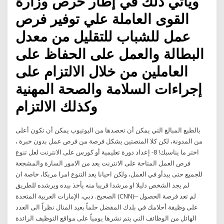
ويأتي ذلك في إطار حرص وزارة
القوى العاملة علي توفير فرص
عمل للشباب للتقليل من معدل
البطالة والعمل على الحفاظ على
العاملين من خلال الالتزام على
إجراءات السلامة والصحة المهنية
وكذلك الالتزام
بالطبع المبالغ التي يمكن أن تحصدها من اليوتيوب يمكن أن تكون أعلى
من المدونة، لكن كلا المنصتين يشكل فرصة من فرص عمل بدون خبرة ،
اختر ما يناسبك! 8- إعداد دورة تعليمية أو كورس على الانترنت لعل تنوع
فرص العمل المتاحة على الانترنت يعد من الامور السارة والمشجعة
للجميع حتى يبدأو في العمل، ولكن احيانا يعد التنوع امرا مربكا، خاصة ان
لم يجد الشخص دليلا او مرشدا قريبا منه يأخذ بيده ويرشده للطريق
الصحيح. دبي، الإمارات العربية المتحدة (CNN)-- لم تعد فرصة الحصول
على وظيفة أحلامك في بلدك المفضل حلماً بعيد المنال نظراً الى العدد
الهائل من الوظائف التي يتم نشرها يومياً على مواقع التوظيف الرائدة