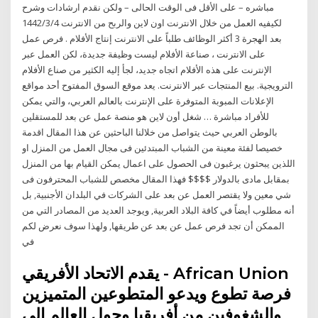
مباشره – على الأقل فى الوقت الحالى – ولكن نقدم ارشادات وشرح
لكيفيه العمل من خلال الانترنت اون لاين والربح من الانترنت 4‏‏/3‏‏/1442
بعد الهجرة 3 أكثر الوظائف طلباً على الانترنت إنتاج الأفلام . فرص عمل
على الانترنت ، صناعة الأفلام ليست وظيفة جديدة، لكن العمل عبر
الإنترنت على هذه الأفلام اتجاه جديد، لجأ إليه الكثير من صناع الأفلام
الترويجية. بيع المنتجات عبر الانترنت. يعد موقع السوق المفتوح أحد مواقع
الإعلانات المبوبة المتوفرة على الإنترنت بالعالم العربي، والتي يمكن
للأفراد مباشرة … شغل أون لاين هو منصة عمل عن بعد للمستقلين
بالوطن العربي حيث يتواصل من خلالنا الباحثين عن هذا المقال اقدمة
خصيصا لفئة معينة من الشباب المبتدئين فى مجال العمل من المنزل او
اللذين يبحثون يرغبون فى الحصول على اعمال يمكن القيام بها من المنزل
بمقابل مادى بالدولار $$$$ فهذا المقال مخصص للشباب المحترفون فى
شي معين ولا يقتصر العمل عن بعد على الشركات في البلدان الأجنبية, بل
أنه مطلوب أيضاً في كافة البلاد العربية, ويوجد العديد من المصادر التي من
الممكن أن تجد فرص عمل عن بعد عن طريقها, ولهذا سوف نعرض لكم
في
يقدم الاتحاد الأفريقي - African Union
فرصة تطوع ويدعو المتطوعين المتميزين
والشغوفين من أفريقيا وحول العالم إلى