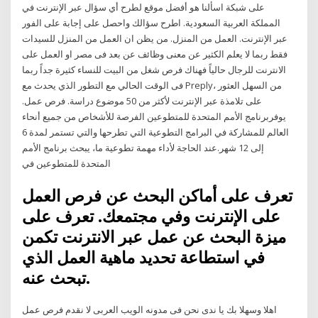
على شبكة اسألنا هو أفضل موقع لطرح أي سؤال عبر الإنترنت في
المملكة العربية السعودية. اطرح سؤالك واحصل على إجابة على الفور
عبر الإنترنت. العمل من المنزل. من يظن ان العمل من المنزل للسيدات
فقط ربما لا يعلم الكثير عن معنى وظائف عن بعد فى مصر او العمل على
الانترنت للرجال حالياً فهناك فرص شغل من البيت للنساء كثيرة جداً ربما
فى الوقت الحالي مع التطور الذي يحدث مع Preply، من السهل العثور
على تلامذة عبر الإنترنت لأكثر من 50 موضوع دراسة. فرص عمل.
يوفربرنامج الأمم المتحدة للمتطوعين الفرصة للأشخاص من جميع أنحاء
العالم للمشاركة في البرامج التطوعية التي تطرحها والتي تستمر لمدة 6
إلى 12 شهر.عند الحاجة لأداء مهمة تطوعية ما، يبحث برنامج الأمم
المتحدة للمتطوعين في
تعرف على أماكن البحث عن فرص العمل
على الإنترنت وفي مجتمعك. تعرف على
ميزة البحث عن عمل عبر الانترنت تكمن
في استطاعة تحديد ماهية العمل الذي
تبحث عنه.
اهلا وسهلا بك يا ندى نحن فى مدونه الويب العربى لا نقدم فرص عمل