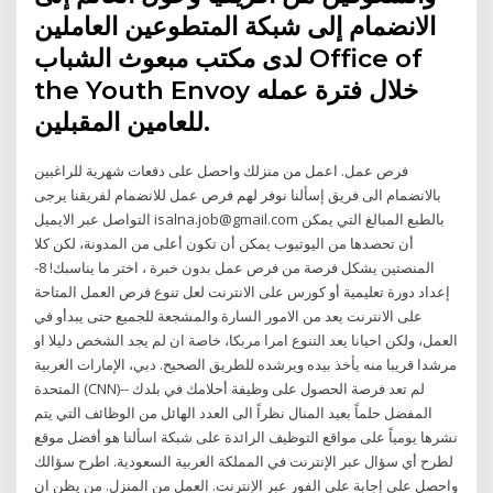
الانضمام إلى شبكة المتطوعين العاملين
لدى مكتب مبعوث الشباب Office of
the Youth Envoy خلال فترة عمله
للعامين المقبلين.
فرص عمل. اعمل من منزلك واحصل على دفعات شهرية للراغبين
بالانضمام الى فريق إسألنا نوفر لهم فرص عمل للانضمام لفريقنا يرجى
التواصل عبر الايميل isalna.job@gmail.com بالطبع المبالغ التي يمكن
أن تحصدها من اليوتيوب يمكن أن تكون أعلى من المدونة، لكن كلا
المنصتين يشكل فرصة من فرص عمل بدون خبرة ، اختر ما يناسبك! 8-
إعداد دورة تعليمية أو كورس على الانترنت لعل تنوع فرص العمل المتاحة
على الانترنت يعد من الامور السارة والمشجعة للجميع حتى يبدأو في
العمل، ولكن احيانا يعد التنوع امرا مربكا، خاصة ان لم يجد الشخص دليلا او
مرشدا قريبا منه يأخذ بيده ويرشده للطريق الصحيح. دبي، الإمارات العربية
المتحدة (CNN)-- لم تعد فرصة الحصول على وظيفة أحلامك في بلدك
المفضل حلماً بعيد المنال نظراً الى العدد الهائل من الوظائف التي يتم
نشرها يومياً على مواقع التوظيف الرائدة على شبكة اسألنا هو أفضل موقع
لطرح أي سؤال عبر الإنترنت في المملكة العربية السعودية. اطرح سؤالك
واحصل على إجابة على الفور عبر الإنترنت. العمل من المنزل. من يظن ان