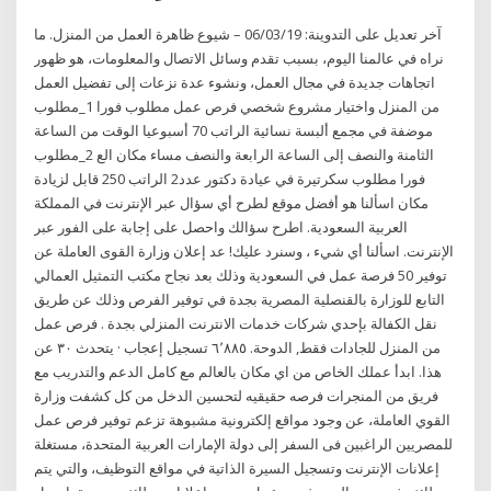
آخر تعديل على التدوينة: 06/03/19 – شيوع ظاهرة العمل من المنزل. ما
نراه في عالمنا اليوم، بسبب تقدم وسائل الاتصال والمعلومات، هو ظهور
اتجاهات جديدة في مجال العمل، ونشوء عدة نزعات إلى تفضيل العمل
من المنزل واختيار مشروع شخصي فرص عمل مطلوب فورا 1_مطلوب
موضفة في مجمع ألبسة نسائية الراتب 70 أسبوعيا الوقت من الساعة
الثامنة والنصف إلى الساعة الرابعة والنصف مساء مكان الع 2_مطلوب
فورا مطلوب سكرتيرة في عيادة دكتور عدد2 الراتب 250 قابل لزيادة
مكان اسألنا هو أفضل موقع لطرح أي سؤال عبر الإنترنت في المملكة
العربية السعودية. اطرح سؤالك واحصل على إجابة على الفور عبر
الإنترنت. اسألنا أي شيء ، وسنرد عليك! عد إعلان وزارة القوى العاملة عن
توفير 50 فرصة عمل في السعودية وذلك بعد نجاح مكتب التمثيل العمالي
التابع للوزارة بالقنصلية المصرية بجدة في توفير الفرص وذلك عن طريق
نقل الكفالة بإحدي شركات خدمات الانترنت المنزلي بجدة . ‏فرص عمل
من المنزل للجادات فقط‏, ‏الدوحة‏. ‏‏٦٬٨٨٥‏ تسجيل إعجاب · يتحدث ‏٣٠‏ عن
هذا‏. ‏ابدأ عملك الخاص من اي مكان بالعالم مع كامل الدعم والتدريب مع
فريق من المنجرات فرصه حقيقيه لتحسين الدخل من كل كشفت وزارة
القوي العاملة، عن وجود مواقع إلكترونية مشبوهة تزعم توفير فرص عمل
للمصريين الراغبين فى السفر إلى دولة الإمارات العربية المتحدة، مستغلة
إعلانات الإنترنت وتسجيل السيرة الذاتية في مواقع التوظيف، والتي يتم