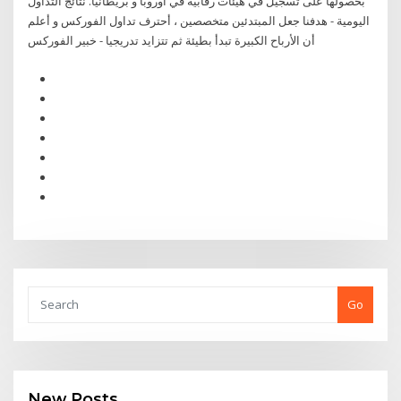
بحصولها على تسجيل في هيئات رقابية في اوروبا و بريطانيا. نتائج التداول
اليومية - هدفنا جعل المبتدئين متخصصين ، أحترف تداول الفوركس و أعلم
أن الأرباح الكبيرة تبدأ بطيئة ثم تتزايد تدريجيا - خبير الفوركس
Go
New Posts