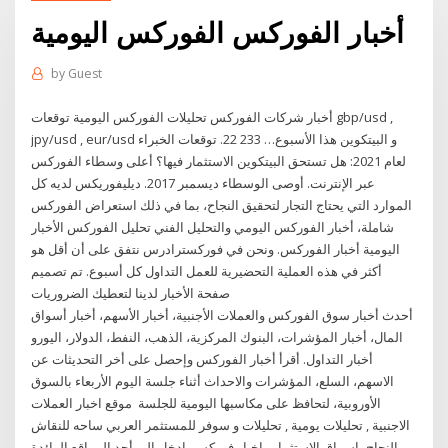
أخبار الفوركس الفوركس اليومية
by
Guest
أخبار شركات الفوركس تحليلات الفوركس اليومية توقعات gbp/usd ,
jpy/usd , eur/usd و البيتكوين هذا الأسبوع… 233 22. توقعات الخبراء
لعام 2021: هل تستحق البيتكوين الاستثمار فيها؟ أعلى وسطاء الفوركس
عبر الإنترنت. أوصى الوسطاء ديسمبر 2017. ديليفوريكس لديه كل
الموارد التي يحتاج التجار لتحقيق النجاح، بما في ذلك استعراض الفوركس
شاملة، أخبار الفوركس اليومي والتحليل الفني تحليل الفوركس الأخبار
اليومية أخبار الفوركس. ونحن في فوركسترادرس نتفق على أن أقل هو
أكثر في هذه العملية التحضيرية للعمل التداول كل أسبوع. تم تصميم
صفحة الأخبار لدينا لتعطيك الضروريات
أحدث أخبار سوق الفوركس والعملات الأجنبية، أخبار الأسهم، أخبار أسواق
المال، أخبار المؤشرات، البنوك المركزية، الذهب، النفط، الدولار، اليورو
أخبار التداول. أقرأ أخبار الفوركس وإحصل على أخر التحديثات عن
الاسهم، السلع، المؤشرات والاحداث أثناء جلسة اليوم الأربعاء بالسوق
الأوروبية، لتحافظ على مكاسبها اليومية للجلسة موقع اخبار العملات
الاجنبية , تحليلات يومية , تحليلات و سوفر للمستثمر العربي ساحه للنقاش
والنجاح باسواق الاستثمار , اخبار فوركس. إدخل إلى أحد المواقع الرائدة