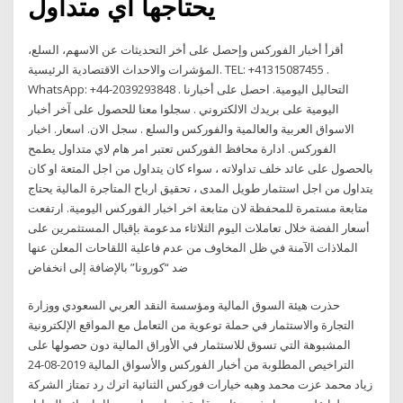
يحتاجها اي متداول
أقرأ أخبار الفوركس وإحصل على أخر التحديثات عن الاسهم، السلع،
المؤشرات والاحداث الاقتصادية الرئيسية. TEL: +41315087455 .
WhatsApp: +44-2039293848 . التحاليل اليومية. احصل على أخبارنا
اليومية على بريدك الالكتروني . سجلوا معنا للحصول على آخر أخبار
الاسواق العربية والعالمية والفوركس والسلع . سجل الان. اسعار. اخبار
الفوركس. ادارة محافظ الفوركس تعتبر امر هام لاي متداول يطمح
بالحصول على عائد خلف تداولاته ، سواء كان يتداول من اجل المتعة او كان
يتداول من اجل استثمار طويل المدى ، تحقيق ارباح المتاجرة المالية يحتاج
متابعة مستمرة للمحفظة لان متابعة اخر اخبار الفوركس اليومية. ارتفعت
أسعار الفضة خلال تعاملات اليوم الثلاثاء مدعومة بإقبال المستثمرين على
الملاذات الآمنة في ظل المخاوف من عدم فاعلية اللقاحات المعلن عنها
ضد “كورونا” بالإضافة إلى انخفاض
حذرت هيئة السوق المالية ومؤسسة النقد العربي السعودي ووزارة
التجارة والاستثمار في حملة توعوية من التعامل مع المواقع الإلكترونية
المشبوهة التي تسوق للاستثمار في الأوراق المالية دون حصولها على
التراخيص المطلوبة من أخبار الفوركس والأسواق المالية 2019-08-24
زياد محمد عزت محمد وهبه خيارات فوركس الثنائية اترك رد تمتاز الشركة