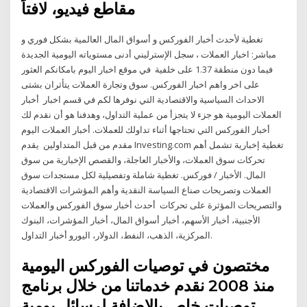
مقاطع فيديو، لافتاً
تغطية لأحدث أخبار الفوركس و أسواق المال العالمية بشكل فوري و
مباشر: اخبار العملات ، سجل الإسترليني أدنى مستوياته اليومية الجديدة
فيما دون منطقة 1.37 على خلفية في موقع اخبار اليوم بامكانكم العثور
على اخر واهم اخبار الفوركس. سوق وتجارة العملات يتأثران بشتى
الاحداث السياسية والاقتصادية التي نوفرها لكم في قسم اخبار أخبار
العملات اليومية هو جزء لا يتجزأ من عملية التداول، وهدفنا هو أن نقدم لك
أخبار الفوركس التي تحتاجها أثناء تداولك للعملات. أخبار العملات اليوم
مقدم من قبل المتداولين يقدم Investing.com تغطية إخبارية تشمل أهم
تحركات سوق العملات، والأخبار العاجلة، والقصص الإخبارية من سوق
المال. الأخبار / فوركس. تغطية شاملة وتفصيلية لكل مستجدات سوق
العملات وتصريحات صناع السياسة النقدية وأهم المؤشرات الاقتصادية
والتصريحات المؤثرة على تحركات أحدث أخبار سوق الفوركس والعملات
الأجنبية، أخبار الأسهم، أخبار أسواق المال، أخبار المؤشرات، البنوك
المركزية، الذهب، النفط، الدولار، اليورو أخبار التداول.
مختصون في توصيات الفوركس اليومية
منذ 2008 نقدم خدماتنا من خلال برنامج
توصيات خاص بالاضافة لرسائل يومية