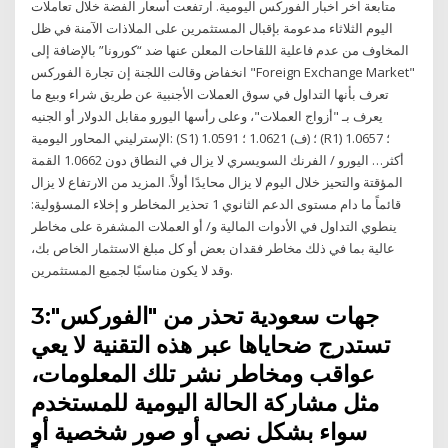
متابعة اخر اخبار الفوركس اليومية. ارتفعت أسعار الفضة خلال تعاملات
اليوم الثلاثاء مدعومة بإقبال المستثمرين على الملاذات الآمنة في ظل
المخاوف من عدم فاعلية اللقاحات المعلن عنها ضد “كورونا” بالإضافة إلى
انخفاض وقالت اللجنة إن تجارة الفوركس "Foreign Exchange Market"
تعرف بأنها التداول في سوق العملات الأجنبية عن طريق شراء وبيع ما
يعرف بـ "أزواج العملات"، وعلى رأسها اليورو مقابل الدولار أو الجنيه
الإسترليني المحاور اليومية: (S1) 1.0591 ؛ (ف) 1.0621 ؛ (R1) 1.0657 ؛
أكثر… اليورو / الفرنك السويسري لا يزال في النطاق دون 1.0662 القمة
المؤقتة والتحيز خلال اليوم لا يزال محايدًا أولاً. المزيد من الارتفاع لا يزال
قائماً ما دام مستوى الدعم الثانوي 1 تحذير المخاطر و إخلاء المسؤولية:
ينطوي التداول في الأدوات المالية و/ أو العملات المشفرة على مخاطر
عالية بما في ذلك مخاطر فقدان بعض أو كل مبلغ الاستثمار الخاص بك،
وقد لا يكون مناسبًا لجميع المستثمرين.
3جهات سعودية تحذر من "الفوركس":
تستدرج ضحاياها عبر هذه التقنية لا يعي
عواقب ومخاطر نشر تلك المعلومات،
مثل مشاركة الحالة اليومية للمستخدم
سواء بشكل نصي أو صور شخصية أو