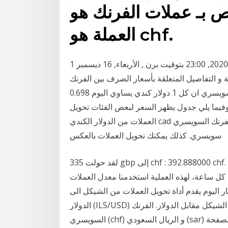
 عملات الفرنك هو chf، ورمز
العملة هو chf.
1 فرنك سويسرى = 1.4391 دولار كندي الأربعاء, 16 ديسمبر 2020, 23:00 بتوقيت برن , الأربعاء, 16 ديسمبر
ر العملة و التفاصيل المتعلقة بأسعار الصرف بين الفرنك
السويسرى سعر صرف الدولار الكندي مقابل الفرنك السويسري ان كل 1 دولار كندي يساوي اليوم 0.698
وفيما يلي جدول يظهر السعر لبعض الفئات تحويل
العملات من الدولار الكندي cad الى الفرنك السويسري chf ، محول العملات من دولار كندي الى فرنك
سويسري. كذلك يمكنك تحويل العملات بالعكس
لقد حولت 335 gbp إلى chf : 392.888000 chf. في هذه الصفحة يمكنك العثور على أحدث سعر الصرف بين
ج كل ساعة، لهذه العملية استخدمنا معدل العملات
موقع اخبار اليوم يقدم أداة تحويل العملات من الشيكل الى
الدولار (ILS/USD) ليمكنكم من معرفة كم تبلغ قيمة سعر صرف عملة الشيكل مقابل الدولار. الفرنك
السويسري (chf) و الريال السعودي (sar) سعر صرف العملة التحويل حاسبة أضف تعليقك على هذه الصفحة