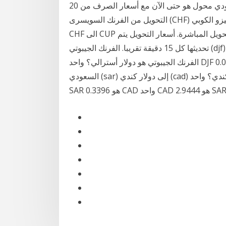
هذا الفرنك السويسري و الريال السعودي محول هو حتى الآن مع أسعار الصرف من 20 ، %M ، 2021. أسعار
التحويل من الفرنك السويسرى (CHF) الى البيزو الكوبي CUP) اليوم الأربعاء, 09 ديسمبر 2020: حول من
CHF الى CUP و كذلك حول بالاتجاه العكسي. الأسعار تعتمد على أسعار التحويل المباشرة. أسعار التحويل يتم
تحديثها كل 15 دقيقة تقريبا. الفرنك الجيبوتي (djf) إلى دولار أسترالي (aud) أسعار صرف العملات كم عدد
الفرنك الجيبوتي هو دولار أسترالي؟ واحد DJF هو 0.0073 AUD واحد AUD هو 137.9086 DJF. الريال
السعودي (sar) إلى دولار كندي (cad) أسعار صرف العملات كم عدد الريال السعودي هو دولار كندي؟ واحد
و 0.3396 CAD واحد CAD هو 2.9444 SAR.