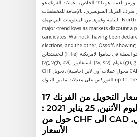
الخاص بـ عملات الفرنك هو chf، ورمز العملة هو chf. هل تبحث عن آخر أسعار التحويل من الجنيه المصري
ر صرف الفرنك السويسري، بالإضافة للمخططات
البيانية وغيرها من المعلومات التي تهمك. North American Edition. The dollar has tumbled to fresh
major-trend lows as markets discount a p
candidates, Warnock, having been declare
elections, and the other, Ossoff, sh … الفرنك السويسري هو العملة في سويسرا (ch, che), و
ليختنشتاين (li, lie). دولار الولايات المتحدة هو العملة في ساموا الامريكية (as, asm), جزر فيرجن البريطانية
(vg, vgb, bvi), السلفادور (sv, slv), غوام (gu, gum), جزر مارشال (mh, mhl), ماكرونيزيا (ولايات CAD
CHF محول عملات أون لاين (حاسبة) . تحويل CAD إلى CHF على أساس المعدلات الحقيقية مباشرة
ن البنوك up-to-the-second .
17 كانون الثاني (يناير) 2021 أسعار التحويل من الفرنك
السويسرى الى الدولار الكندي اليوم الأثنين, 25 يناير 2021 :
حول من CHF الى CAD و كذلك حول بالاتجاه العكسي.
الأسعار