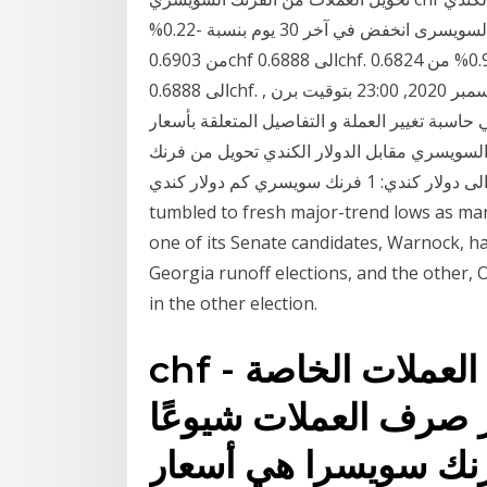
دولار كندي. سعر التحويل من الدولار الكندي الى الفرنك السويسرى انخفض في آخر 30 يوم بنسبة -0.22%
من 0.6903chf الى 0.6888chf. ٦ شهور: سعر التحويل ارتفع في آخر 6 شهور بنسبة 0.93% من 0.6824chf
الى 0.6888chf. سنة 1 فرنك سويسرى = 1.4391 دولار كندي الأربعاء, 16 ديسمبر 2020, 23:00 بتوقيت برن ,
توقيت أوتاوا و فيما يلي حاسبة تغيير العملة و التفاصيل المتعلقة بأسعار
لسويسري مقابل الدولار الكندي تحويل من فرنك
سويسري الى دولار كندي: 1 فرنك سويسري كم دولار كندي North American Edition. The dollar has
tumbled to fresh major-trend lows as ma
one of its Senate candidates, Warnock, h
Georgia runoff elections, and the other, O
in the other election.
chf - الفرنك السويسري. تقييمات العملات الخاصة
ار صرف العملات شيوعًا
سويسرا هي أسعار chf إلى eur.