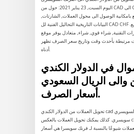
اليوم السبت, 23 يناير 2021: حول من CAD الى CHF و كذلك حول بالاتجاه العكسي. الأسعار تعتمد أحصل
بامكانية الوصول الى محول العملات, الشارتات,
البيانات التاريخية التحاليل الفنية لل CAD CHF والاخبار. معدلات متحركة, شراء, شراء, بيع, بيع, بيع.
قنية, شراء قوي, شراء, متعادل يوفر موقع Investing.com أداة محول العملات مجانًا يتيح لك
ات مرتبطة بأحدث وقت وتاريخ سعر الصرف تظهر
أدناه.
 في الدولار الكندي (cad)
الى الريال السعودي (sar) باستخدام أحدث
أسعار الصرف.
تحويل العملات من الدولار الكندي cad الى الفرنك السويسري chf ، محول العملات من دولار كندي الى فرنك
سويسري. كذلك يمكنك تحويل العملات بالعكس chf - الفرنك السويسري. تقييمات العملات الخاصة بنا تشير
عًا بالنسبة لـ فرنك سويسرا هي أسعار chf إلى eur. رمز العملة