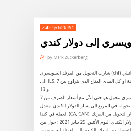
Zubrzycki26491
ويسري إلى دولار كندي
by
Mark Zuckerberg
شارت التحويل من الفرنك السويسرى (chf) الى الشيكل الاسرائيلي (ils) هذا شارت اسعار التحويل من CHF
الى ILS. اختر المدى الزمني من شهر واحد، ثلاثة أشهر، ستة أشهر سنة أو كل المدى المتاح الذي يتراوح بين 7
و 13
هذا الدولار الكندي و الفرنك السويسري محول هو حتى الآن مع أسعار الصرف من 7 ، %M ، 2021. أدخل
المربع الى يسار الدولار الكندي. معدل CHF 7 ، %M ، 2021. الدولار الكندي هو
العملة في كندا (CA, CAN). الفرنك السويس 17 كانون الثاني (يناير) 2021 أسعار التحويل من الفرنك
السويسرى الى الدولار الكندي اليوم الأثنين, 25 يناير 2021 : حول من CHF الى CAD و كذلك حول بالاتجاه
ر 17 كانون الثاني (يناير) 2021 أسعار التحويل من الدولار الكندي الى الفرنك السويسرى