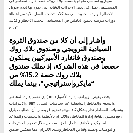
سيناريو أساسي متوقع بالنسبة لبلاك روك. خطة ادارة المخاطر في
المستشفى تمثل في بعض الاجراات الوقاية التي تقوم بها لعدم تحويل
الاخطار الواردة الحدوث الى مشكلات تحدث بالفعل ، لابد من اعطاء
دورات تدريبية لجميع العاملين في المستشفى لتجنب الاخطار و كذلك
توزيع
وأشار إلى أن كلا من صندوق الثروة
السيادية النرويجي وصندوق بلاك روك
وصندوق فانغارد الأميركيين يملكون
حصصاً في هذه الشركة، إذ يملك صندوق
بلاك روك حصة 15.2% من
“مايكرواستراتيجي”، بينما يملك
إن قسم إدارة المخاطر (rmd) يحدد، يقيس، ويراقب إدارة الأصول
والالتزامات (alm) ، والسوق والمخاطر التشغيلية عبر سياسات البنك،
ويضمن أن متطلبات بازل ii وتحليلات المخاطر تدار بشكل كاف ويتم تقديم
رفع مستوى ثقافة إدارة المخاطر، والالتزام بالأنظمة والتعليمات والقواعد
السلوكية والأخلاقية داخل المؤسسة من خلال تقديم المقترحات
والتوصيات وتقييم وقياس المخاطر ومدى الالتزام، مما ينعكس يضمن