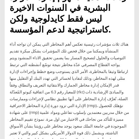
البشرية في السنوات الاخيرة
ليس فقط كايدلوجية ولكن
كاستراتيجية لدعم المؤسسة.
هناك ثلاث مؤشرات رئيسية تعكس أهم المخاطر التي يمكن ان تواجه أداء
المنشأة ويمكننا من خلال فحص تلك المؤشرات بشكل مبكرة تقديم
التوصيات والحلول لتصحيح المسار بما يضمن تحقيق الاداء المنشود ويتم
يواجه القطاع المصرفي عدّة مخاطر نتيجة توسّع أنشطته التي ترتبط
ارتباطا وثيقا بالمخاطرة، الأمر الذي يستوجب وضع خطط وإجراءات لإدارة
مثلى لهذه المخاطر، وذلك لتفاديا لخسائر التي تهدد البنك أو التقليل منها
قدر الإمكان إدارة مخاطر الجمارك والانتقائية التعريف والنطاق. وفقاً
للمعيار رقم 6.3 من اتفاقية كيوتو المُعدّلة (rkc) والمبادئ الإرشادية ذات
الصلة، تُعرَّف إدارة المخاطر على أنها تطبيق نظامي لإجراءات وممارسات
الإدارة التي تزود دورة إدارة المخاطر الاحترافية (rmp)، نؤهلك للحصول
على شهادة (rmp) من خلال مدربين معتمدين بإسلوب تفاعلي ومواد علمية
مميزة للتأكد من نجاحك في الاختبار من اول مرة. نموذج تقييم المخاطر
الموجودة في جامعة الملك سعود يوجد مخاطر على رؤيتنا بشأن الأسواق
الناشئة، ويشمل ذلك قوة الدولار الأمريكي بشكل كبير والتي لا تعتبر