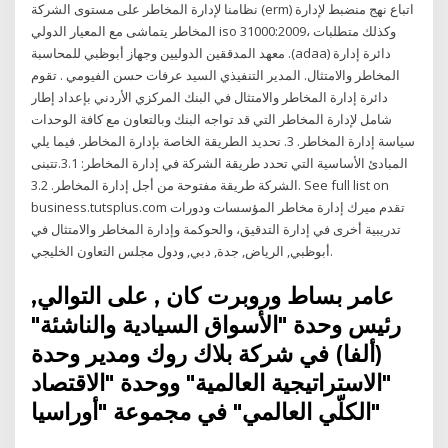
نظامنا لإدارة المخاطر على مستوى الشركة (erm) اتباع نهج منضبط لإدارة
المخاطر يتماشى مع المعيار الدولي iso 31000:2009، وكذلك متطلبات
معهد المدققين الدوليين وجهاز أبوظبي للمحاسبة .(adaa) دائرة إدارة
المخاطر والامتثال. المدير التنفيذي السيد عرفات حسن الفيومي . تقوم
دائرة إدارة المخاطر والامتثال في البنك المركزي الأردني بإعداد إطار
شامل لإدارة المخاطر التي قد تواجه البنك وبالتعاون مع كافة الوحدات
سياسة إدارة المخاطر. 3. تحديد الطريقة الخاصة بإدارة المخاطر. فيما يلي
المبادئ الأساسية التي تحدد طريقة الشركة في إدارة المخاطر: 3.1.تتبنى
الشركة طريقة مفتوحة من أجل إدارة المخاطر. 3.2. See full list on
business.tutsplus.com تقدم ميرك إدارة مخاطر المؤسسات ودورات
تدريبية أخرى في إدارة التدقيق، والحوكمة وإدارة المخاطر والامتثال في
أبوظبي, الرياض, جدة, دبي, ودول مجلس التعاون الخليجي.
عامر بساط وروبرت كان , على التوالي,
رئيس وحدة "الأسواق السيادية والناشئة"
(ألفا) في شركة بلاك روك ومدير وحدة
"الاستراتيجية العالمية" ووحدة "الاقتصاد
الكلّي العالمي" في مجموعة "أوراسيا"