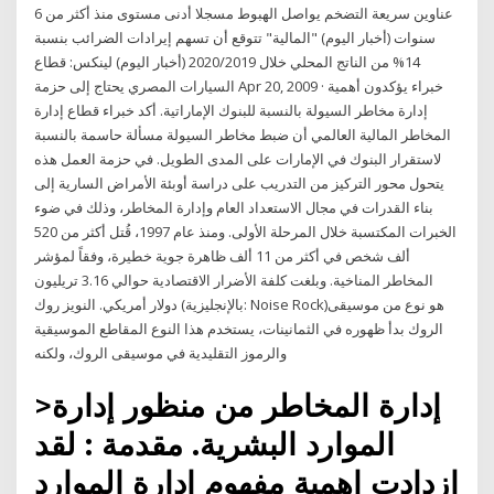
عناوين سريعة التضخم يواصل الهبوط مسجلا أدنى مستوى منذ أكثر من 6
سنوات (أخبار اليوم) "المالية" تتوقع أن تسهم إيرادات الضرائب بنسبة
14% من الناتج المحلي خلال 2020/2019 (أخبار اليوم) لينكس: قطاع
السيارات المصري يحتاج إلى حزمة Apr 20, 2009 · خبراء يؤكدون أهمية
إدارة مخاطر السيولة بالنسبة للبنوك الإماراتية. أكد خبراء قطاع إدارة
المخاطر المالية العالمي أن ضبط مخاطر السيولة مسألة حاسمة بالنسبة
لاستقرار البنوك في الإمارات على المدى الطويل. في حزمة العمل هذه
يتحول محور التركيز من التدريب على دراسة أوبئة الأمراض السارية إلى
بناء القدرات في مجال الاستعداد العام وإدارة المخاطر، وذلك في ضوء
الخبرات المكتسبة خلال المرحلة الأولى. ومنذ عام 1997، قُتل أكثر من 520
ألف شخص في أكثر من 11 ألف ظاهرة جوية خطيرة، وفقاً لمؤشر
المخاطر المناخية. وبلغت كلفة الأضرار الاقتصادية حوالي 3.16 تريليون
دولار أمريكي. النويز روك (بالإنجليزية: Noise Rock)‏ هو نوع من موسيقى
الروك بدأ ظهوره في الثمانينات، يستخدم هذا النوع المقاطع الموسيقية
والرموز التقليدية في موسيقى الروك، ولكنه
>إدارة المخاطر من منظور إدارة
الموارد البشرية. مقدمة : لقد
ازدادت اهمية مفهوم إدارة الموارد