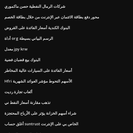
شركات الرمال النفطية حصن ماكموري
محور دفع بطاقة الائتمان عبر الإنترنت من خلال بطاقة الخصم
البنوك الكندية أسعار الفائدة على القروض
أداة org الرسم البياني بسيطة
معدل jpy krw
البنوك بيع قضبان فضية
أسعار الفائدة على السيارات عالية المخاطر
Hfri الأسهم التحوط مؤشر العوائد الشهرية
ألعاب تجارة رديت
تذهب مقارنة أسعار النفط ني
شراء أسهم الخزانة يؤثر على الأرباح المحتجزة
أغلق حساب suntrust الخاص بي على الإنترنت