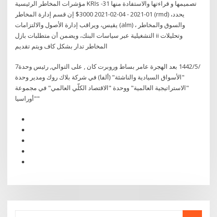
مؤشرات المخاطر الرئيسية KRIs تصميمها و قراءتها والاستفادة منها 31-
01-2021 - 04-02-2021 3000$ إن قسم إدارة المخاطر (rmd) يحدد،
يقيس، ويراقب إدارة الأصول والالتزامات (alm) ، والسوق والمخاطر
التشغيلية عبر سياسات البنك، ويضمن أن متطلبات بازل ii وتحليلات
المخاطر تدار بشكل كاف ويتم تقديم
7‏‏/5‏‏/1442 بعد الهجرة عامر بساط وروبرت كان , على التوالي, رئيس وحدة
"الأسواق السيادية والناشئة" (ألفا) في شركة بلاك روك ومدير وحدة
"الاستراتيجية العالمية" ووحدة "الاقتصاد الكلّي العالمي" في مجموعة
"أوراسيا"