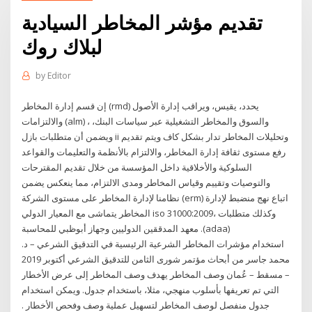
تقديم مؤشر المخاطر السيادية
لبلاك روك
by
Editor
إن قسم إدارة المخاطر (rmd) يحدد، يقيس، ويراقب إدارة الأصول
والالتزامات (alm) ، والسوق والمخاطر التشغيلية عبر سياسات البنك،
ويضمن أن متطلبات بازل ii وتحليلات المخاطر تدار بشكل كاف ويتم تقديم
رفع مستوى ثقافة إدارة المخاطر، والالتزام بالأنظمة والتعليمات والقواعد
السلوكية والأخلاقية داخل المؤسسة من خلال تقديم المقترحات
والتوصيات وتقييم وقياس المخاطر ومدى الالتزام، مما ينعكس يضمن
نظامنا لإدارة المخاطر على مستوى الشركة (erm) اتباع نهج منضبط لإدارة
المخاطر يتماشى مع المعيار الدولي iso 31000:2009، وكذلك متطلبات
معهد المدققين الدوليين وجهاز أبوظبي للمحاسبة .(adaa)
استخدام مؤشرات المخاطر الشرعية الرئيسية في التدقيق الشرعي – د.
محمد جاسر من أبحاث مؤتمر شورى الثامن للتدقيق الشرعي أكتوبر 2019
– مسقط – عُمان وصف المخاطر يهدف وصف المخاطر إلى عرض الأخطار
التي تم تعريفها بأسلوب منهجي، مثلا، باستخدام جدول. ويمكن استخدام
جدول منفصل لوصف المخاطر لتسهيل عملية وصف وفحص الأخطار .