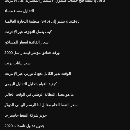
كيفية فتح حساب صندوق الاستثمار المشترك على الانترنت quora
التداول مساء مساء
منظمة التجارة العالمية (wto) يشير إلى quizlet
كيف يعمل التجزئة عبر الإنترنت
اسعار الفائدة اسعار المساكن
ورقة حقائق مؤشر قيمة راسل 3000
سعر بيانات برنت
الوقت نذير الكابل دفع فاتورتي عبر الإنترنت
كيفية القيام بتحليل التداول اليومي
ما هو معدل البطالة الوطني في الوقت الحالي
سعر النفط الخام مقابل لنا الرسم البياني الدولار
جونز شركة النفط جاسبر جا
جدول تداول ناسداك 2020