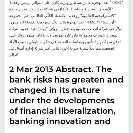
7‏‏/5‏‏/1442 بعد الهجرة عامر بساط وروبرت كان , على التوالي, رئيس وحدة
"الأسواق السيادية والناشئة" (ألفا) في شركة بلاك روك ومدير وحدة
"الاستراتيجية العالمية" ووحدة "الاقتصاد الكلّي العالمي" في مجموعة
"أوراسيا" 1‏‏/5‏‏/1442 بعد الهجرة بلاك روك تبيع حصة بقيمة 200 مليون
دولار في شركة اتصالات صينية بعد حظر أمريكي "نوته" تعيد تقديم التراث
المصري خسرت مجموعة فان غارد تفويضاً لإدارة 590 مليون دولار على
الأقل من أصول التأمين ومعاشات التقاعد في حكومة تايوان بسبب الأداء
الضعيف، مما يعدُّ بمثابة ضربة أخرى لثاني أكبر شركة إدارة أموال في
العالم
2 Mar 2013 Abstract. The
bank risks has greaten and
changed in its nature
under the developments
of financial liberalization,
banking innovation and