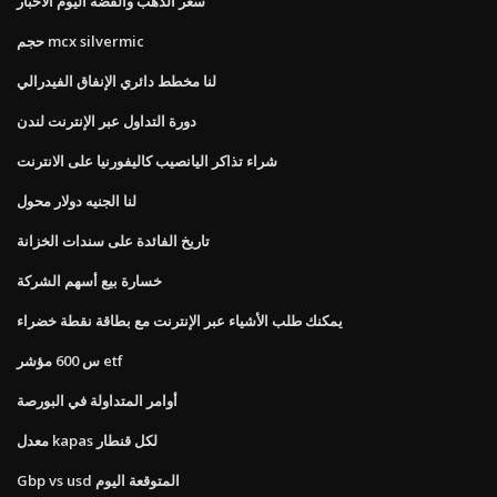
سعر الذهب والفضة اليوم الأخبار
حجم mcx silvermic
لنا مخطط دائري الإنفاق الفيدرالي
دورة التداول عبر الإنترنت لندن
شراء تذاكر اليانصيب كاليفورنيا على الانترنت
لنا الجنيه دولار محول
تاريخ الفائدة على سندات الخزانة
خسارة بيع أسهم الشركة
يمكنك طلب الأشياء عبر الإنترنت مع بطاقة نقطة خضراء
س 600 مؤشر etf
أوامر المتداولة في البورصة
معدل kapas لكل قنطار
Gbp vs usd المتوقعة اليوم