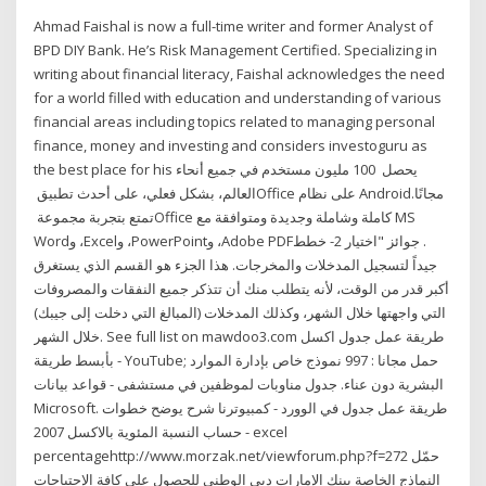
Ahmad Faishal is now a full-time writer and former Analyst of
BPD DIY Bank. He’s Risk Management Certified. Specializing in
writing about financial literacy, Faishal acknowledges the need
for a world filled with education and understanding of various
financial areas including topics related to managing personal
finance, money and investing and considers investoguru as
the best place for his يحصل ‏ 100 مليون مستخدم في جميع أنحاء
العالم، بشكل فعلي، على أحدث تطبيق ‏Office‏ على نظام ‏Android‏ مجانًا.
تمتع بتجربة مجموعة ‏Office‏ كاملة وشاملة وجديدة ومتوافقة مع ‏MS
Word‏، و‏Excel‏، و‏PowerPoint‏، و‏Adobe PDF‏. جوائز "اختيار 2- خطط
جيداً لتسجيل المدخلات والمخرجات. هذا الجزء هو القسم الذي يستغرق
أكبر قدر من الوقت، لأنه يتطلب منك أن تتذكر جميع النفقات والمصروفات
التي واجهتها خلال الشهر، وكذلك المدخلات (المبالغ التي دخلت إلى جيبك)
خلال الشهر. See full list on mawdoo3.com طريقة عمل جدول اكسل
بأبسط طريقة - YouTube; حمل مجانا : 997 نموذج خاص بإدارة الموارد
البشرية دون عناء. جدول مناوبات لموظفين في مستشفى - قواعد بيانات
Microsoft. طريقة عمل جدول في الوورد - كمبيوترنا شرح يوضح خطوات
حساب النسبة المئوية بالاكسل 2007 - excel
percentagehttp://www.morzak.net/viewforum.php?f=272 حمّل
النماذج الخاصة ببنك الإمارات دبي الوطني للحصول على كافة الإحتياجات