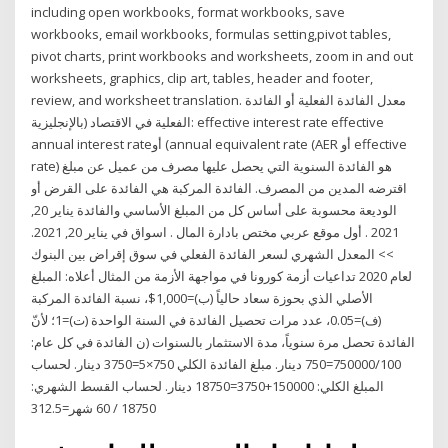
including open workbooks, format workbooks, save
workbooks, email workbooks, formulas setting,pivot tables,
pivot charts, print workbooks and worksheets, zoom in and out
worksheets, graphics, clip art, tables, header and footer,
review, and worksheet translation. معدل الفائدة الفعلية أو الفائدة
الفعلية في الاقتصاد (بالإنجليزية: effective interest rate effective
annual interest rateأو (annual equivalent rate (AER أو effective
rate) هو الفائدة السنوية التي يحصل عليها مصرف من عميل عن مبلغ
اقترضه المدين من المصرف. الفائدة المركبة هي الفائدة على القرض أو
الوديعة محسوبة على أساس كل من المبلغ الأساسي والفائدة يناير 20,
2021 . أول موقع عربي مختص بادارة المال . اسواق في يناير 20, 2021.
>> المعدل الشهري لسعر الفائدة الفعلي في سوق إقراض بين البنوك
لعام 2020 تداعيات أزمة كورونا في مواجهة الأزمة من المثال أعلاه: المبلغ
الأصلي الذي بحوزة سعاد حالياً (ب)=1,000$، نسبة الفائدة المركبة
(ف)=0.05، عدد مرات تحصيل الفائدة في السنة الواحدة (ت)=1؛ لأنّ
الفائدة تحصل مرة سنوياً، مدة الاستثمار بالسنوات (ن الفائدة في كل عام:
750000/100=750 دينار. مبلغ الفائدة الكلي 750×5=3750 دينار. لحساب
المبلغ الكلي: 150000+3750=18750 دينار. لحساب القسط الشهري:
18750 / 60 شهر=312.5