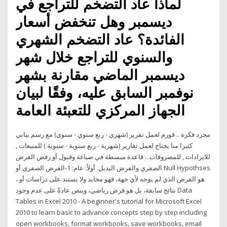
لماذا عاد التضخم للتراجع في
ديسمبر وهل تنخفض أسعار
الفائدة؟ عاد التضخم الشهري
والسنوي للتراجع خلال شهر
ديسمبر الماضي مقارنة بشهر
نوفمبر السابق عليه، وفقًا لبيان
الجهاز المركزي للتعبئة العامة
مجرد فكرة .. فورم لعمل تقرير (شهري - ربع سنوي - سنوي) مع رسم بياني
كثيرا منا يحتاج لعمل تقارير (شهرية - ربع سنوية - سنوية ) للمبيعات ,
للايرادات , للمصروفات .. قاعدة مبسطة في صياغة وقبول أو رفض الفرض
الصفري والفرض البديل. أولاً: عام: 1-الفرض الصفري أو Null Hypothses
، هو الفرض الذي لم يوجه لأي جهة، فهو محايد ولا يستند على دراسات أو
نتائج سابقة، بل هو فرض رياضي، وينص عادةً على عدم وجود Data
Tables in Excel 2010 - A beginner's tutorial for Microsoft Excel
2010 to learn basic to advance concepts step by step including
open workbooks, format workbooks, save workbooks, email