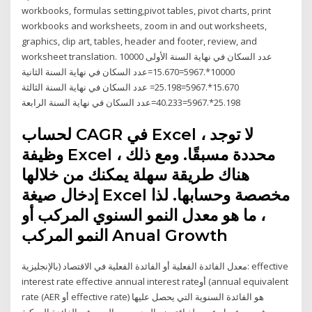
workbooks, formulas setting,pivot tables, pivot charts, print
workbooks and worksheets, zoom in and out worksheets,
graphics, clip art, tables, header and footer, review, and
worksheet translation. عدد السكان في نهاية السنة الأولى 10000
10000*.5967=15.670=عدد السكان في نهاية السنة الثانية
15.670*.5967=25.198= عدد السكان في نهاية السنة الثالثة
25.198*.5967=40.233=عدد السكان في نهاية السنة الرابعة
لحساب CAGR في Excel ، لا توجد
وظيفة Excel محددة مسبقًا. ومع ذلك ،
هناك طريقة سهلة يمكنك من خلالها
إدخال صيغة Excel مخصصة وحسابها. لذا
، ما هو معدل النمو السنوي المركب أو
النمو المركب Anual Growth
معدل الفائدة الفعلية أو الفائدة الفعلية في الاقتصاد (بالإنجليزية: effective
interest rate effective annual interest rateأو (annual equivalent
rate (AER أو effective rate) هو الفائدة السنوية التي يحصل عليها
مصرف من عميل عن مبلغ اقترضه المدين من المصرف. الفائدة المركبة