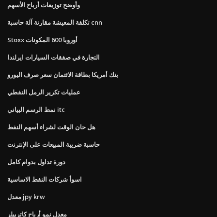
وأوضح توزيعات أرباح الأسهم
تكلفة المعيشة مقارنة آلة حاسبة cnn
Stoxx أوروبا 600 المكونات
التجارة في صفقات السيارات ايرلندا
بنك أمريكا بطاقة الائتمان سعر صرف اليورو
عمليات تكرير الرمل النفطي
نمط الرسم البياني itc
هل حان الوقت لشراء أسهم النفط
حاسبة ضريبة المبيعات على الإنترنت
دورة تداول بدوام كامل
اسوأ شركات النفط الاساسية
معدل jpy krw
معدل نمو أرباح كاتربيلر