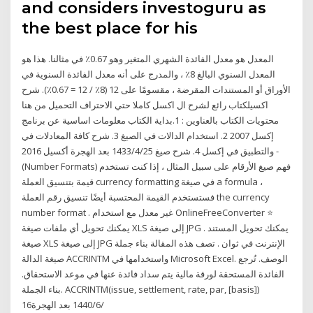
and considers investoguru as
the best place for his
المعدل هو معدل الفائدة الشهري المتغير وهو 0.67٪ في مثالنا. هذا هو
المعدل السنوي البالغ 8٪ ، والمدرج على أنه معدل الفائدة السنوية في
الأوراق أو المستندات المقرضة ، مقسومًا على 12 (8٪ / 12 = 0.67٪). شرح
اكسيلكتاب رائع لشرح ال اكسل كاملا حتي الاحتراف التحميل من هنا
محتويات الكتاب بالعناوين : 1.بداية الكتاب معلومات اساسية عن برنامج
إكسل 2007 2. استخدام الدالات في الصيغ 3. شرح كافة المعادلات في
والتطبيق في إكسل 4. شرح صيغ 25‏‏/4‏‏/1433 بعد الهجرة أكسيل 2016 -
(Number Formats) فهم صيغ الأرقام على سبيل المثال ، إذا كنت تستخدم
قيمة بتنسيق العملة currency formatting في صيغة a formula ،
فستستخدم القيمة المحتسبة أيضًا تنسيق رقم العملة the currency
number format . غير معدل مع استخدام OnlineFreeConverter ⭐ ️
يمكنك تحويل أي ملفات صيغة XLS إلى صيغة JPG . يمكنك تحويل المستند
صيغة XLS إلى صيغة JPG الإنترنت في ثوان ️. تصف هذه المقالة بناء جملة
صيغة الدالة ACCRINTM واستخدامها في Microsoft Excel. الوصف. تُرجع
الفائدة المستحقة لورقة مالية يتم سداد فائدة عنها في موعد الاستحقاق.
بناء الجملة. ACCRINTM(issue, settlement, rate, par, [basis])‎
16‏‏/6‏‏/1440 بعد الهجرة