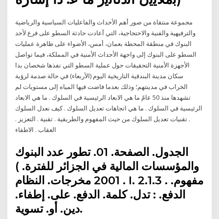
مجموعة منتقاة من صور أهم الأحداث والفاعليات السياسية والرياضية
والترفيهية والفنية والاحتجاجية، التي أعادت حادثة السطو على فرع لأحد
البنوك في منطقة المحطة بعمان، أمس، الأضواء على ظاهرة عمليات
السطو على البنوك إلى واجهة الأحداث الأمنية في المملكة، فيما تواصل
الأجهزة الأمنية التحقيقات حول عملية السطو التي نفذها شخصان بدا
سكان مدينة البندقية التاريخية اليوم (الأربعاء) في حالة صدمة لرؤية
الخراب في مدينتهم؛ وذلك بعدما فاضت فيها المياه إلى مستويات لم
تشهدها منذ 50 عامً ما هي الابعاد الرئيسية في السلوك . ما هي الابعاد
الرئيسية في السلوك . ما هي اتجاهات تعديل السلوك . كيف نعدل السلوك
. تقنيات تعديل السلوك من حيث المفهوم والطريقية . تقنية . التعزيز .
العقاب . الاطفاء
الجدول. الصفحة. 01. تطور عدد البنوك
والمؤسسات المالية في الجزائر للفترة. )
2001 مخرجات. النظام . I. 2.1.3 . مفهوم.
الدفع. : تدل. كلمة. الدفع. على. إطفاء.
دين. أو. تسوية.