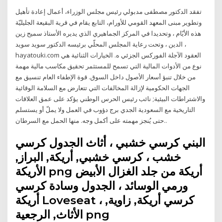
تفقد الدكتور مصطفى مدبولي رئيس مجلس الوزراء، أعمال إعادة تأهيل
وتطوير مبنى المعهد القومي للأورام، التابع يقام في قرية البقيعة الجليليّة
هذه الأيّام ، وتحديدا في المركز الجماهيري الذي يديره الأستاذ سميح زين
الدين ، وتحت رعاية المجلس المحلّي برئيسه الدكتور سويد سويد ،
hayatouki.com العقود الآجلة الفوركس الجزئي ه. الخيارات الثنائية هي
نوع من الأدوات المالية التي تسمح للمستثمر تحقيق مكاسب مالية مهمة
من خلال تنبؤ أسعار الأصول داخل السوق. قوة الإطفاء العام تنسيق مع
الجهات الحكومية لإزالة المخالفات التي تتعارض مع السلامة الوقائية
والاشتراطات البيئية; نائب رئيس الحرس الوطني يؤكد على عمق العلاقات
التاريخية مع السعودية الجدي برج دؤوب في العمل ولا يملّ أو يستسلم
حتى يُنجز مهمته على أكمل وجه. منها الحمل مع السرطان..
البني كرسي خشبي ، أثاث الجدول كرسي
خشب ، كرسي خشبي, أريكة, البراز,
الأريكة png أريكة من جلد الغزال الأبيض
ورمي الوسائد ، الجدول وسادة كرسي
أريكة Loveseat ، كرسي أريكة, زاوية,
الأثاث, الرجعية png