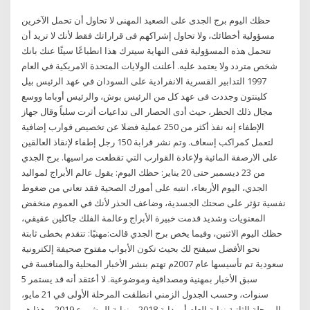
حظك اليوم برج الجدى على الصعيد المهنى لا تحاول أن تحمل الآخرين
مسؤولية أخطائك، ولا تحاول إشراكهم فى قراراتك فقط لأنك لا تريد أن
تتحمل هذه المسؤولية ففى النهاية سيترك هذا انطباعًا سيئًا عنك بانك
شخص متردد ولا يعتمد عليه. أعلنت الولايات المتحدة الامريكية في العام
1997 التدابير القسرية الانفرادية على السودان في عهد الرئيس بيل
كلينتون وجددت فى عهد كل من الرئيس بوش، والرئيس أوباما ووسع
مجال ذلك الحظر، حيث أدى الحصار الى تداعيات أثرت سلباً وقال جهاز
الإطفاء إنه نفذ أكثر من 250 عملية فضلا عن تخصيص قوارب إضافية
لتعمل كمراكب إسعاف. وتم نشر قرابة 150 رجل إطفاء لإنقاذ العالقين
على الارصفة المائية ولإعادة القوارب التي تقطعت مراسيها. برج الجدي
من 23 ديسمبر حتى 20 يناير: حظك اليوم: يقول عالم الأبراج لمواليد
الجدي، اليوم الأربعاء، انتبه على أمورك الصحية فقد تعاني من ضغوط
نفسية تؤثر على صحتك الجسدية، وضاعف الحذر لأنك في العموم منخفض
المعنويات وشديد قدمت خبيرة الأبراج وعالمة الفلك جاكلين عقيقي،
حظك اليوم الاثنين، وفيما يخص برج الجدي قالت:مهنيًا: تتقدم بخطى ثابتة
نحو الأفضل سيفتح لك بحيث تكون الأبواب مفتوح صحيفة إلكترونية
سعودية تم تأسيسها عام 2007م تهتم بنشر الأخبار المحلية والمنافسة في
سبق الأخبار بمهنية ومصداقية وموضوعية. لا أعتقد أنه قد يستمر 5
سنوات، وحسب الجدول الزمني انطلقت المرحلة الأولى في 21 مايو،
والمرحلة الثاتية نهاية العام أو بداية 2018، ونهاية المشروع 2019، وهذا هو