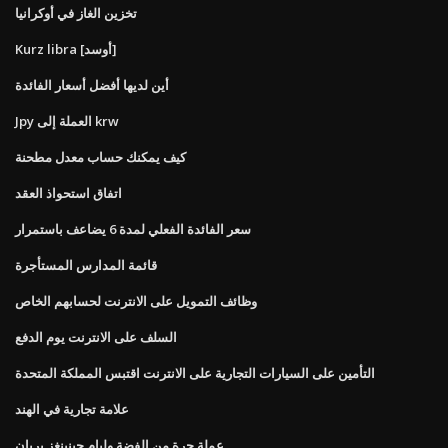
تخزين الغاز في أوكرانيا
Kurz libra [أوسد]
أين لديها أفضل أسعار الفائدة
Jpy العملة إلى krw
كيف يمكنك حساب معدل مطحنة
اتفاق استحواذ العقد
سعر الفائدة الفعلي لمدة 6 يضاعف باستمرار
قائمة المدارس المستأجرة
وظائف التمويل على الانترنت لحسابهم الخاص
السلف على الانترنت يوم الدفع
التأمين على السيارات التجارية على الانترنت اقتبس المملكة المتحدة
علامة تجارية في الهند
عملة حرة من الفضة وليام جينينغز بريان