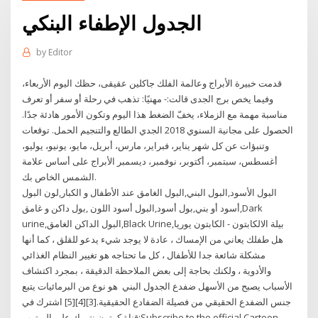
الجدول الإطفاء البنكي
by
Editor
قدمت خبيرة الأبراج وعالمة الفلك جاكلين عقيقى، حظك اليوم الأربعاء،
وفيما يخص برج الجدى قالت:- مهنيًا: تذهب في رحلة أو سفر أو تعرف
مناسبة مهمة مع الزملاء، يخفّ الضغط هذا اليوم وتكون الأمور هادئة جدًا.
الحصول على مجانية السنوي 2018 الجدي الطالع والتنجيم الحمل. توقعات
وتنبؤات عن كل شهر يناير، فبراير، مارس، أبريل، مايو، يونيو، يوليو،
أغسطس، سبتمبر، أكتوبر، نوفمبر، ديسمبر الأبراج على أساس علامة
الشمس الخاص بك.
البول الأسود,البول البني,البول الغامق عند الأطفال و الكبار,لون البول
أسود أو بني,بول أسود,البول أسود اللون ,بول داكن و غامق,Dark
urine,البول الداكن الغامق,Black Urine,بيلة الالكابتون - الكابتون يوريا
هل طفلك يعاني من الإمساك ، عادة لا يوجد شيء يدعو للقلق ، كما أنها
مشكلة شائعة جدا للأطفال ، كل ما تحتاجه هو تغيير النظام الغذائي
والأدوية ، ولكنك بحاجة إلى بعض الملاحظة الدقيقة ، بمجرد اكتشاف
الأسباب يصبح من الأسهل ضفدع الجدول البني ‏ هو نوع من البرمائيات يتبع
جنس الضفدع الحقيقي من فصيلة الضفادع الحقيقية.[3][4][5] اشترك في
قناة كرتون نتورك على اليوتوب:Subscribe to the official Cartoon