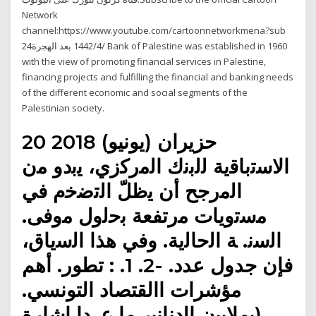
Network
channel:https://www.youtube.com/cartoonnetworkmena?sub
24‏‏/4‏‏/1442 بعد الهجرة Bank of Palestine was established in 1960
with the view of promoting financial services in Palestine,
financing projects and fulfilling the financial and banking needs
of the different economic and social segments of the
Palestinian society.
20 حزيران (يونيو) 2018
اﻻﺳﺗﺑﺎﻗﯾﺔ ﻟﻟﺑﻧك اﻟﻣرﮐزي، ﯾﺑدو ﻣن
اﻟﻣرﺟﺢ أن ﯾظلّ اﻟﺗﺿﺧم ﻓﻲ
ﻣﺳﺗوﯾﺎت ﻣرﺗﻔﻌﺔ ﺑﺣﻟول ﻣوﻓﯽ.
اﻟﺳﻧ. ﺔ اﻟﺣﺎﻟﯾﺔ. وﻓﻲ ھذا اﻟﺳﯾﺎق،
ﻓﺈن جدول عدد. -2. 1. : تطور. أهم
مؤشرات االقتصاد التونسي.
(ﺑﻣﻼﯾﯾن اﻟدﻧﺎﻧﯾر ﻣﺎ ﻋ. دا إﺷﺎرة