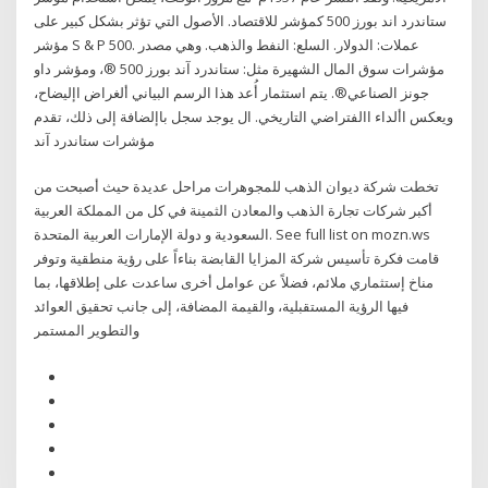
ستاندرد اند بورز 500 كمؤشر للاقتصاد. الأصول التي تؤثر بشكل كبير على
مؤشر S & P 500. عملات: الدولار. السلع: النفط والذهب. وهي مصدر
مؤشرات سوق المال الشهيرة مثل: ستاندرد آند بورز 500 ®، ومؤشر داو
جونز الصناعي®. يتم استثمار أُعد هذا الرسم البياني ألغراض اإليضاح،
ويعكس األداء االفتراضي التاريخي. ال يوجد سجل باإلضافة إلى ذلك، تقدم
مؤشرات ستاندرد آند
تخطت شركة ديوان الذهب للمجوهرات مراحل عديدة حيث أصبحت من
أكبر شركات تجارة الذهب والمعادن الثمينة في كل من المملكة العربية
السعودية و دولة الإمارات العربية المتحدة. See full list on mozn.ws
قامت فكرة تأسيس شركة المزايا القابضة بناءاً على رؤية منطقية وتوفر
مناخ إستثماري ملائم، فضلاً عن عوامل أخرى ساعدت على إطلاقها، بما
فيها الرؤية المستقبلية، والقيمة المضافة، إلى جانب تحقيق العوائد
والتطوير المستمر