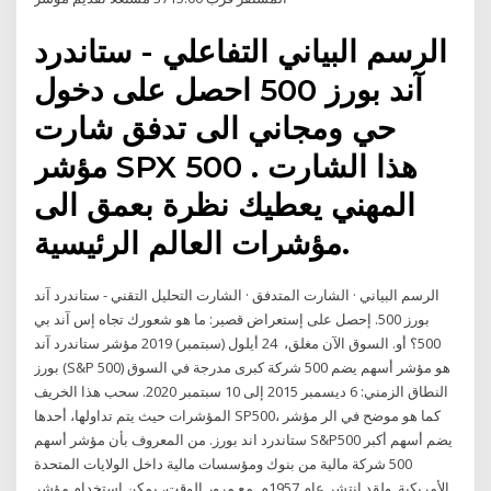
الرسم البياني التفاعلي - ستاندرد
آند بورز 500 احصل على دخول
حي ومجاني الى تدفق شارت
مؤشر SPX 500 . هذا الشارت
المهني يعطيك نظرة بعمق الى
مؤشرات العالم الرئيسية.
الرسم البياني · الشارت المتدفق · الشارت التحليل التقني - ستاندرد آند
بورز 500. إحصل على إستعراض قصير: ما هو شعورك تجاه إس آند بي
500؟ أو. السوق الآن مغلق، 24 أيلول (سبتمبر) 2019 مؤشر ستاندرد آند
بورز (S&P 500) هو مؤشر أسهم يضم 500 شركة كبرى مدرجة في السوق
النطاق الزمني: 6 ديسمبر 2015 إلى 10 سبتمبر 2020. سحب هذا الخريف
المؤشرات حيث يتم تداولها، أحدها SP500، كما هو موضح في الر مؤشر
ستاندرد اند بورز. من المعروف بأن مؤشر أسهم S&P500 يضم أسهم أكبر
500 شركة مالية من بنوك ومؤسسات مالية داخل الولايات المتحدة
الأمريكية. ولقد انتشر عام 1957م مع مرور الوقت، يمكن استخدام مؤشر