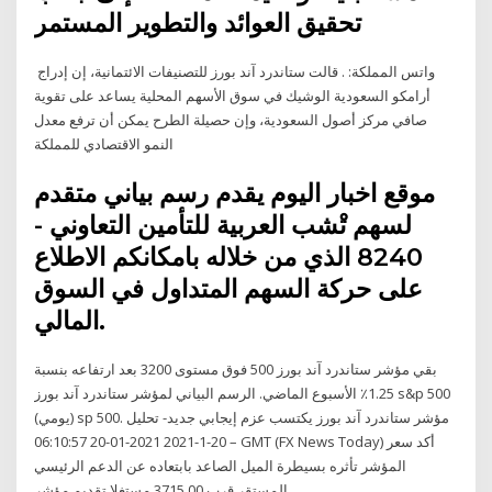
تحقيق العوائد والتطوير المستمر
︎ واتس المملكة: . قالت ستاندرد آند بورز للتصنيفات الائتمانية، إن إدراج
أرامكو السعودية الوشيك في سوق الأسهم المحلية يساعد على تقوية
صافي مركز أصول السعودية، وإن حصيلة الطرح يمكن أن ترفع معدل
النمو الاقتصادي للمملكة
موقع اخبار اليوم يقدم رسم بياني متقدم
لسهم تْشب العربية للتأمين التعاوني -
8240 الذي من خلاله بامكانكم الاطلاع
على حركة السهم المتداول في السوق
المالي.
بقي مؤشر ستاندرد آند بورز 500 فوق مستوى 3200 بعد ارتفاعه بنسبة
1.25٪ الأسبوع الماضي. الرسم البياني لمؤشر ستاندرد آند بورز s&p 500
(يومي) sp 500. مؤشر ستاندرد آند بورز يكتسب عزم إيجابي جديد- تحليل
– 20-1-2021 2021-01-20 06:10:57 GMT (FX News Today) أكد سعر
المؤشر تأثره بسيطرة الميل الصاعد بابتعاده عن الدعم الرئيسي
المستقر قرب 3715.00 مستغلا تقديم مؤشر