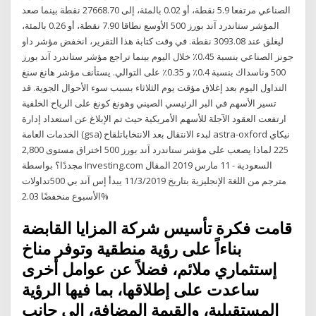
الصناعي مرتفعا 5.9 نقطة، أو 0.02 بالمئة، إلى 27668.70 نقطة بينما صعد
المؤشر ستاندرد آند بورز 500 الأوسع نطاقا 7.90 نقطة، أو 0.26 بالمئة،
ليغلق عند 3093.08 نقطة. في وقت كتابة هذا التقرير، انخفض مؤشر داو
جونز الصناعي بنسبة 0.45٪ خلال اليوم بينما تراجع مؤشر ستاندرد آند بورز
500 وناسداك بنسبة 0.4٪ و 0.35٪ على التوالي. يستأنف مؤشر هانغ سنغ
التداول اليوم بعد إغلاق مؤقت يوم الثلاثاء بسبب سوء الأحوال الجوية. قد
تسير الأسهم في البر الرئيسي الصيني وهونغ كونغ على الرياح الخلفية
ارتفعت العقود الآجلة للأسهم الأمريكية حيث تم الإبلاغ عن استعداد إدارة
الخدمات العامة (gsa) لبدء الانتقال بعد الانتخاباتلقاح astra-oxford نيكاي
225 لماذا يصعب على مؤشر ستاندرد آند بورز 500 اختراق مستوى 2,800
مجددًا؟ بواسطة Investing.com السعودية - 11 مارس 2019 المقال
مترجم من اللغة الإنجليزية بتاريخ 11/3/2019 يبدأ إس آند بي 500تداولات
الأسبوع منخفضًا 2.03%
قامت فكرة تأسيس شركة المزايا القابضة
بناءاً على رؤية منطقية وتوفر مناخ
إستثماري ملائم، فضلاً عن عوامل أخرى
ساعدت على إطلاقها، بما فيها الرؤية
المستقبلية، والقيمة المضافة، إلى جانب