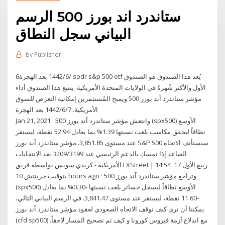
ستاندرد اند بورز 500 الرسم
البياني سجل النطاق
by
Publisher
6‏‏/6‏‏/1442 بعد الهجرة spdr s&p 500 etf يُعد هذا الصندوق هو الصندوق
الأول والأكثر شُهرةً في الولايات المتحدة الأمريكية. يتتبع هذا الصندوق أداء
مؤشر ستاندرد آند بورز 500 ويمنح المُستثمرين إمكانية التعرض للسوق
الأمريكية. 7‏‏/6‏‏/1442 بعد الهجرة
Jan 21, 2021 · وانتعش مؤشر ستاندرد آند بورز 500 (spx500) الأوسع
نطاقاً ليحقق مكاسب بلغت نسبتها 1.39% بما يعادل 52.94 نقطة، ليستقر
عند مستوى 3,851.85. مؤشر ستاندرد آند بورز S&P 500 سيستأنف الاتجاه
الصاعد إذا تمسك بالدعم الرئيسي عند 3209/3199 بعد الانتخابات
الأمريكية - كريدي سويس بواسطة فريق FXStreet | ربيع الأول 17, 14:54
بتوقيت جرينتش 10 hours ago · وتراجع مؤشر ستاندرد آند بورز 500
(spx500) الأوسع نطاقاً ليسجل خسائر بلغت نسبتها -0.30% بما يعادل
-11.60 نقطة، ليستقر عند مستوى 3,841.47. في الرسم البياني التالي،
يمكننا أن نرى كيف توقف الاتجاه الصعودي لعقود مؤشر ستاندرد آند بورز
(cfd sp500) مع اندلاع أزمة فيروس كورونا و كيف تم تصحيح المسار لاحقاً.