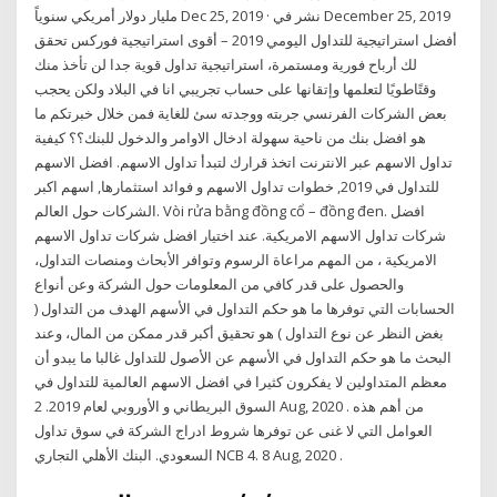
مليار دولار أمريكي سنوياً Dec 25, 2019 · نشر في December 25, 2019
أفضل استراتيجية للتداول اليومي 2019 – أقوى استراتيجية فوركس تحقق
لك أرباح فورية ومستمرة، استراتيجية تداول قوية جدا لن تأخذ منك
وقتًاطويًا لتعلمها وإتقانها على حساب تجريبي انا في البلاد ولكن يحجب
بعض الشركات الفرنسي جربته ووجدته سئ للغاية فمن خلال خبرتكم ما
هو افضل بنك من ناحية سهولة ادخال الاوامر والدخول للبنك؟؟ كيفية
تداول الاسهم عبر الانترنت اتخذ قرارك لتبدأ تداول الاسهم. افضل الاسهم
للتداول في 2019, خطوات تداول الاسهم و فوائد استثمارها, اسهم اكبر
الشركات حول العالم. Vòi rửa bằng đồng cổ – đồng đen. افضل
شركات تداول الاسهم الامريكية. عند اختيار افضل شركات تداول الاسهم
الامريكية ، من المهم مراعاة الرسوم وتوافر الأبحاث ومنصات التداول،
والحصول على قدر كافي من المعلومات حول الشركة وعن أنواع
الحسابات التي توفرها ما هو حكم التداول في الأسهم الهدف من التداول (
بغض النظر عن نوع التداول ) هو تحقيق أكبر قدر ممكن من المال، وعند
البحث ما هو حكم التداول في الأسهم عن الأصول للتداول غالبا ما يبدو أن
معظم المتداولين لا يفكرون كثيرا في افضل الاسهم العالمية للتداول في
السوق البريطاني و الأوروبي لعام 2019. 2 Aug, 2020 . من أهم هذه
العوامل التي لا غنى عن توفرها شروط ادراج الشركة في سوق تداول
السعودي. البنك الأهلي التجاري NCB 4. 8 Aug, 2020 .