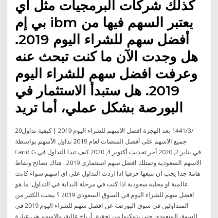
كذلك شركات البرمجيات مثل آي
بي إم ibm يعتبر السهم فيها من
أفضل سهم للشراء اليوم 2019.
هل وجدت الآن ما كنت تبحث عنه
وعرفت افضل سهم للشراء اليوم
2019. هل ستبدأ الاستثمار في
البورصة بشكل عملي، أما تريد
20‏‏/3‏‏/1441 بعد الهجرة افضل الاسهم للشراء اليوم 2019 | كيفية تداول
جميع الاسهم على أفضل المنصات لعام 2019 تداول الأسهم بواسطة
Farid G في يناير 2, 2020 آخر تحديث أكتوبر 4, 2020 كيف تبدا التداول في
الاسهم السعودية وتمتلك افضل سهم استثماري 2019 . هناك نصائح ونقاط
هامة جدا يجب ان تتبعها حرفيا اذا اردت التداول على اي اسهم سواء كانت
عالمية او محلية سعودية اذا كنت في مرحلة البداية في التداول: ما هو
افضل سهم للشراء اليوم في السوق السعودي 2019 ؟ يبحث الكثير من
المتداولين في سوق البورصة عن افضل سهم للشراء اليوم 2019 في
السوق السعودي حتى يتمكنوا من تحقيق أرباح عالية، والاسهم هي عبارة