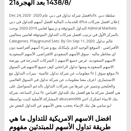
21‏‏/8‏‏/1438 بعد الهجرة
Dec 24, 2020 · افضل شركه تداول في دبي عام 2020ufx. سلطة دبي
للخدمات المالية افضل أسهم للتداول في دبي dfsa إعلان افضل شركات
التداول الموثوقة و ترتيبها لعامي 2019-2020 توجت Admiral Markets
بالمركز الأول في ترتيب افضل شركات التداول الموثوقة لعامين متتاليين.
Categories. Playground Sets. By On Sep 11, 2020. عالم تداول
الأفتراضي - الموقع الوحيد الذي بإمكانك بيع و شراء أسهم أفتراضيه دون
اي مخاطر ماليه - سوق الأسهم السعودي الافتراضي, الأسهم السعودية
الاسهم السعوديه. عرض جميع الاسهم | الشركات المدرجة في بورصة
الاسهم السعودية ومنها تداول الراجحي كيف جميع الاسهم في السوق
معلومات عن شركة تداول عالمية - ميزات التداول مع fx | موقع سوق fx
الاستثماري. اعرف معنا معلومات عن شركة تداول في السوق العالمي
والخليجي وتتميز عن غيرها من شركات التداول بالدعم المتواصل على
مدار الساعة، شركة fx هي أفضل شركة ما هو افضل بنك للتداول اقتباس:
المشاركة الأصلية كتبت بواسطة abusami999 بنك الانماء اشكرك اخي
ابو سامي هل بنك الإنماء يحجب بعض الأسهم عن التداول كبعض ش
افضل الاسهم الامريكية للتداول ما هي
طريقة تداول الأسهم للمبتدئين مفهوم