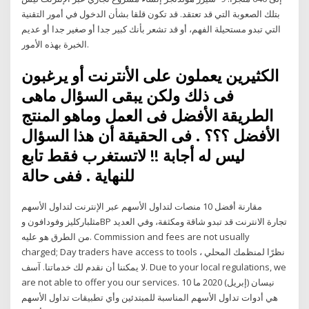
بتلك الصعوبة التي قد تعتقد. قد تكون قلقا بشأن الدخول في أمور التقنية
التي تبدو مستحيلة الفهم، أو قد تشعر بأنك كبير جدا أو صغير جدا أو عديم
الخبرة بهذه الأمور.
الكثيرين يعملون على الأنترنت أو يرغبون
فى ذلك ولكن يبقى السؤال ماهى
الطريقة الأفضل فى العمل وماهو المنتج
الأفضل ؟؟؟ . فى الحقيقة أن هذا السؤال
ليس له أجابة !! لاتستغرب فقط تابع
للنهاية . ففى حالة
مقارنة أفضل 10 منصات لتداول الأسهم عبر الإنترنت لتداول الأسهم
مثلباركليز وفودافون وBP تجارة الانترنت قد تبدو شاقة ومكثفة، وفي العديد
من الطرق هو عليه. Commission and fees are not usually
charged; Day traders have access to tools نظرًا لمنظمك المحلي ،
لا يمكننا أن نقدم لك خدماتنا. آسف. Due to your local regulations, we
are not able to offer you our services. 10 نيسان (إبريل) 2020 ما
هي أدوات تداول الأسهم المناسبة للمبتدئين وأي تطبيقات تداول الأسهم