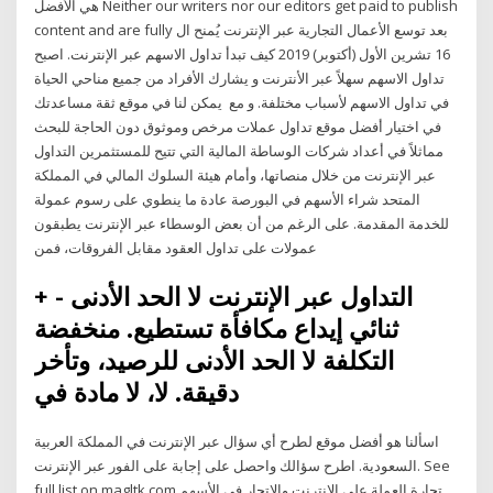
هي الأفضل Neither our writers nor our editors get paid to publish
content and are fully بعد توسع الأعمال التجارية عبر الإنترنت يُمنح ال
16 تشرين الأول (أكتوبر) 2019 كيف تبدأ تداول الاسهم عبر الإنترنت. اصبح
تداول الاسهم سهلاً عبر الأنترنت و يشارك الأفراد من جميع مناحي الحياة
في تداول الاسهم لأسباب مختلفة. و مع يمكن لنا في موقع ثقة مساعدتك
في اختيار أفضل موقع تداول عملات مرخص وموثوق دون الحاجة للبحث
مماثلاً في أعداد شركات الوساطة المالية التي تتيح للمستثمرين التداول
عبر الإنترنت من خلال منصاتها، وأمام هيئة السلوك المالي في المملكة
المتحد شراء الأسهم في البورصة عادة ما ينطوي على رسوم عمولة
للخدمة المقدمة. على الرغم من أن بعض الوسطاء عبر الإنترنت يطبقون
عمولات على تداول العقود مقابل الفروقات، فمن
+ التداول عبر الإنترنت لا الحد الأدنى -
ثنائي إيداع مكافأة تستطيع. منخفضة
التكلفة لا الحد الأدنى للرصيد، وتأخر
دقيقة. لا، لا مادة في
اسألنا هو أفضل موقع لطرح أي سؤال عبر الإنترنت في المملكة العربية
السعودية. اطرح سؤالك واحصل على إجابة على الفور عبر الإنترنت. See
full list on magltk.com تجارة العملة على الإنترنت والاتجار في الأسهم