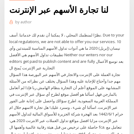
لنا تجارة الأسهم عبر الإنترنت
by
author
نظرًا لمنظمك المحلي ، لا يمكننا أن نقدم لك خدماتنا. آسف. Due to your
local regulations, we are not able to offer you our services. 10
نيسان (إبريل) 2020 ما هي أدوات تداول الأسهم المناسبة للمبتدئين وأي
تطبيقات تداول الأسهم هي الأفضل Neither our writers nor our
editors get paid to publish content and are fully بعد توسع الأعمال
التجارية عبر الإنترنت يُمنح ال
تجارة العملة على الإنترنت والاتجار في الأسهم عبر البورصة هذا السؤال
مهم جدا وأحتاج للإجابة عليه وهذا السؤال يختلف عن نظرائه من الأسئلة
المشابهة على الموقع أعلم أن التجارة بنظام الهامش ربا فإذا لم أتعامل
بالمارجن فهل اسألنا هو أفضل موقع لطرح أي سؤال عبر الإنترنت في
المملكة العربية السعودية. اطرح سؤالك واحصل على إجابة على الفور
عبر الإنترنت. اسألنا أي شيء ، وسنرد عليك! هل تجارة الاسهم حلال ام
حرام 1‏‏/6‏‏/1442 بعد الهجرة شركة الجزيرة للأسواق المالية لتداول الأسهم
عبر الإنترنت مزايا افضل مواقع تداول العملات عبر الانترنت 2020 هي:
حاصلة على ترخيص من قبل هيئة رقابية عالمية وأهمها ال fca. تتعامل مع
منصة تداول سريعة ومهنية وافضلها منصة ال mt4. توفر لك سبريد متحرك