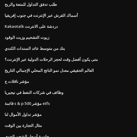
طلب تدفق التداول للمتعة والربح
أسماك القرش عبر الإنترنت في جنوب إفريقيا
Kakaotalk دردشة على الانترنت
زيوت التشحيم وزيت الوقود
بنك من متوسط ​​عائد السندات الكندي
متى يكون أفضل وقت لحجز الرحلات الدولية عبر الإنترنت؟
العالم الحقيقي معدل نمو الناتج المحلي الإجمالي التاريخ
مؤشر ناقلات ج
وظائف في شركات النفط في نيجيريا
قائمة s & p 500 مؤشر etfs
مؤشر تداول الأموال لنا
مثال التجارة بين الوقت
حاسبة أسعار الشحن الجوي