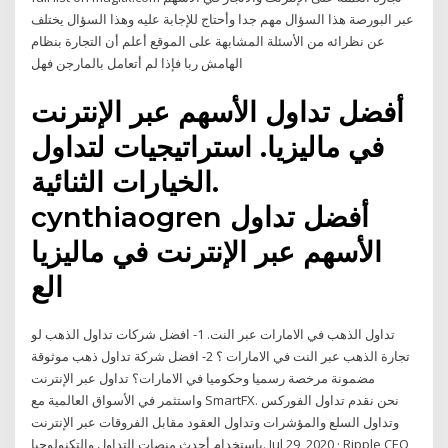
عبر البورصة هذا السؤال مهم جدا وأحتاج للإجابة عليه وهذا السؤال يختلف
عن نظرائه من الأسئلة المشابهة على الموقع أعلم أن التجارة بنظام
الهامش ربا فإذا لم أتعامل بالمارجن فهل
أفضل تداول الأسهم عبر الإنترنت
في ماليزيا. استراتيجيات لتداول
الخيارات الثنائية.
cynthiaogren أفضل تداول
الأسهم عبر الإنترنت في ماليزيا
الع
تداول الذهب في الامارات عبر النت. 1- افضل شركات تداول الذهب لو
تجارة الذهب عبر النت في الامارات ؟ 2- افضل شركة تداول ذهب موثوقة
مضمونة مرخصة رسميا وحكوميا في الامارات؟ تداول عبر الإنترنت
واستثمر في الأسواق العالمية مع SmartFX. نحن نقدم تداول الفوركس
وتداول السلع والمؤشرات وتداول العقود مقابل الفروقات عبر الإنترنت
باستخدام أحدث منصات التداول والتكنولوجيا. Jul 29, 2020 · Ripple CEO