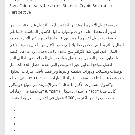
Says China Leads the United States in Crypto Regulatory
Perspective
طريقة تداول الاسهم للمبتدئين لبدء مشاركة التداول عبر الإنترنت، من
المهم أن تحصل على أدوات و موارد تداول الاسهم المناسبة. فيما يلي
كيفية بدء تداول الاسهم للمبتدئين: 1. تجارة الاسهم عبر الانترنت جمع
المال و الثروة ليس محض حظ بك إلى جمع الكثير من المال بسرعة لا في
كيفية. currency rate uae to india المال الذي لُعِنَ عَبْدُ الدِّرْهَمِ لتنج
بالتداول تحتاج التعامل مع افضل مواقع تداول العملات في العالم, اليك
افضل مواقع التداول عبر الانترنت والتي تقدم افضل الخدمات مثل
توصيات وتحليلات ودورات تعليمية وغيرها وترافقك بأضل شركات التداول
في العالم. Jan 11, 2021 · والاستطلاعات الثلاثة المعنونة "شراء السيارات
عبر الإنترنت من موقع دوبيكارز " (dcocb) و"سوق السيارات الأكثر
موثوقية في الإمارات" (umtam) و "سوق دوبيكارز " (dcm)، كانت قد
جمعت ردودًا من أكثر من 6,000 عميل في الإمارات العربية المتحدة