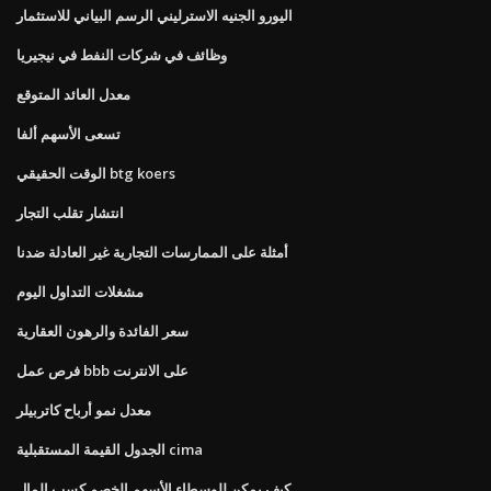
اليورو الجنيه الاسترليني الرسم البياني للاستثمار
وظائف في شركات النفط في نيجيريا
معدل العائد المتوقع
تسعى الأسهم ألفا
الوقت الحقيقي btg koers
انتشار تقلب التجار
أمثلة على الممارسات التجارية غير العادلة ضدنا
مشغلات التداول اليوم
سعر الفائدة والرهون العقارية
فرص عمل bbb على الانترنت
معدل نمو أرباح كاتربيلر
الجدول القيمة المستقبلية cima
كيف يمكن للوسطاء الأسهم الخصم كسب المال