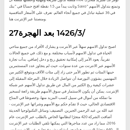
وثابت يبدأ من 1.5 نقطة افتح حسابًا في "بنك Saxo" وتمتع بتداول الأسهم
في 36 عملية تبادل في جميع أنحاء العالم. تعرف على الأسعار التنافسية
ومنصتنا عبر الإنترنت هنا.
27‏‏/3‏‏/1426 بعد الهجرة
اصبح تداول الاسهم سهلاً عبر الأنترنت و يشارك الأفراد من جميع مناحي
الحياة في تداول الاسهم لأسباب مختلفة. و مع ذلك، في جميع الحالات
تقريباً، يعود الأمر إلى إمكانية تحقيق ربح و دخل إضافي. بدأت تجارة
الأسهم عبر الانترنت من عدة سنوات، حيث لم يتجاوز عدد المستثمرين
حينها المئات ثم تطور الأمر حتى زاد إلى مئات الآلاف،ويتوقع الكثير من
المهتمين بشؤون البورصة أن تتواصل الزيادة خلال المرحلة المقبلة إلى
عشرات كيفية ربح الكثير من المال عن طريق تداول الأسهم عبر شبكة
الإنترنت. يمكن أن يكون الاستثمار في سوق الأسهم طريقة رائعة لتسخير
ما تملكه من أموال في سبيل كسب المزيد منها، وخصوصًا في المناخ
الاقتصادي الحالي، حيث لا تقدّم حكم بيع الأسهم وشرائها عبر الإنترنت -
عبد الله بن عبد الرحمن الجبرين. التصنيف: وسائل التكنولوجيا الحديثة
أضافت الشركة 420 متجرًا لنظامها الخاص بالطلب عبر الإنترنت عام
2016، مما زاد من عدد متاجرها التي يمكنها تلقي الطلبات عبر الإنترنت
إلى 640 متجرًا. 9- سيرز هولدنجز إنشاء مشروع تجاري عبر الإنترنت ليس