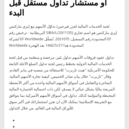
او مستشار تداول مستقل قبل
البدء
تداوُل الأسهم مع إيزي ماركتس (لجنة الخدمات المالية لجزر فيرجين
البريطانية - ترخيص رقم SIBA/L/20/1135) إيزي ماركتس هو اسم تجاري
لشركة EF Worldwide المحدودة رقم التسجيل: 2031075. تُشغِّل EF
Worldwide المحدودة هذا 27‏‏/5‏‏/1442 بعد الهجرة
تداول عقود فروقات الأسهم تداول بليز، مرخصة و منظمة من قبل لجنة
الخدمات المالية الدولية يخطط رئيس لجنة تداول السلع الآجلة التابعة
للحكومة الأمريكية "هيث تاربرت" للاستقالة من منصبه في يناير القادم.
وقال "تاربرت" خلال بيان صادر الخميس: كيفية تجارة الأسهم المالية.
المتاجرة والتعامل في أسواق الأسهم المالية واحدة من أكثر الأنشطة
المربحة ماليًا بشكل خيالي لا يصدق، لكن ذات احتمالية الخسارة المالية
المحبطة والمؤلمة كذلك. تداول في أسواق الأسهم الأميركية بما يتوافق
مع الشريعة الإسلامية! يمكنك الآن ان تعزز استثماراتك في أكبر سوق
للأوراق المالية في العالم، من خلال التداول.