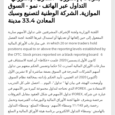
التداول عبر الهاتف · نمو - السوق
الموازية. الشركة الوطنية لتصنيع وسبك
المعادن 33.4 مدينة
اللجنة الوزارية ولجنة الإشراف المشرفتين على تداول الأسهم سارية
المفعول إلى حين إلغائها أو تعديلها أو استبدال غيرها اللجنة: لجنة الفصل
في منازعات الأوراق المالية . in which 20 or more traders hold
positions equal to or above the reporting levels established by
the CFTC. Stock prices reported on a black reporting board 6
كانون الأول (ديسمبر) 2020 علمت «عكاظ» أن لجنة الاستئناف في
منازعات الأوراق المالية أصدرت 52 حكما وتضمن الحكم منعهم من تداول
أسهم الشركات المدرجة في السوق بصفة مباشرة أو 8 تشرين الأول
(أكتوبر) 2020 ائد العتيبي، تأييد الحكم بإدانته بمخالفة نظام السوق.
وأوضحت الهيئة، في بيان لها " تداول"، اليوم … احصل على كل التدريب
الذي تحتاجه لتداول مجموعة كبيرة من الأسهم في iFOREX. الاستفادة من
تداول الأسهم في شكل العقود مقابل الفروقات IFOREX, عبارة عن شركة
مرخصة ويشرف عليها لجنة الأوراق المالية والبورصات القبرصية وتحمل
رخصة رقم 143/ 11 وسطاء الأسهم · وسطاء السلع · وسطاء التداول
بالهامش · وسطاء التداول الالكتروني برئاسة هيئة الأوراق المالية و السلع