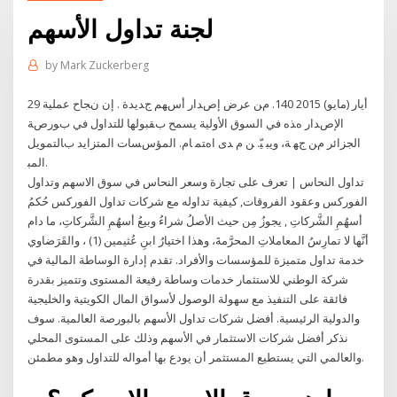
لجنة تداول الأسهم
by
Mark Zuckerberg
29 أيار (مايو) 2015 140. ﻡﻦ ﻋﺮض إﺹﺪار أﺱﻬﻢ ﺝﺪﻳﺪة . إن ﻥﺠﺎح ﻋﻤﻠﻴﺔ
اﻹﺹﺪار هﺬﻩ ﻓﻲ اﻟﺴﻮق اﻷوﻟﻴﺔ ﻳﺴﻤﺢ ﺏﻘﺒﻮﻟﻬﺎ ﻟﻠﺘﺪاول ﻓﻲ ﺏﻮرﺹﺔ
اﻟﺠﺰاﺋﺮ ﻡﻦ ﺝﻬ ﺔ، وﻳﺒ ﻴّ. ﻦ ﻡ ﺪى اهﺘﻤ ﺎم. اﻟﻤﺆﺱﺴﺎت اﻟﻤﺘﺰاﻳﺪ ﺏﺎﻟﺘﻤﻮﻳﻞ
اﻟﻤﺒ.
تداول النحاس | تعرف على تجارة وسعر النحاس في سوق الاسهم وتداول
الفوركس وعقود الفروقات, كيفية تداوله مع شركات تداول الفوركس حُكمُ
أسهُمِ الشَّركاتِ , يجوزُ مِن حيث الأصلُ شراءُ وبيعُ أسهُمِ الشَّركاتِ، ما دام
أنَّها لا تمارِسُ المعاملاتِ المحرَّمةَ، وهذا اختيارُ ابنِ عُثيمين (1) ، والقَرَضاوي
خدمة تداول متميزة للمؤسسات والأفراد. تقدم إدارة الوساطة المالية في
شركة الوطني للاستثمار خدمات وساطة رفيعة المستوى وتتميز بقدرة
فائقة على التنفيذ مع سهولة الوصول لأسواق المال الكويتية والخليجية
والدولية الرئيسية. أفضل شركات تداول الأسهم بالبورصة العالمية. سوف
نذكر أفضل شركات الاستثمار في الأسهم وذلك على المستوى المحلي
والعالمي التي يستطيع المستثمر أن يودع بها أمواله للتداول وهو مطمئن.