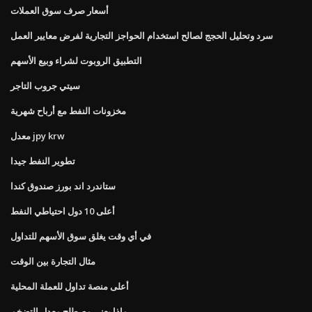
أسعار صرف سوق العملات
سرد وتحليل الحجج لصالح استخدام الحواجز التجارية لفرض معايير العمل
التطبيق الروبوت لشراء وبيع الأسهم
سيتي جروب التاجر
مخزونات النفط مع أرباح شهرية
معدل jpy krw
تطوير النفط جيدا
ستاندرد اند بورز صندوق كندا
أعلى 10 دول احتياطي النفط
في أي وقت يغلق سوق الأسهم للتداول
مثال التجارة بين الوقت
أعلى منصة تداول للعملة المحلية
ماذا يعني مصطلح معدل التضخم