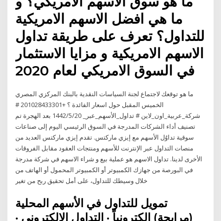
ما هو سوق الاسهم الامريكي؟ و
ما هي افضل الاسهم الامريكية
للتداول؟ تعرف على طريقة تداول
الاسهم الامريكية و مزايا الاستثمار
في السوق الامريكي لعام 2020
ما هو توقعك لاجتماع لجنة السياسات النقدية بالبنك المركزي المصري
الخميس المقبل حول اسعار الفائدة ؟ +201028433301 #
شركة_عربية_اون_لاين # تداول_الأسهم_عبر_ 20‏‏/5‏‏/1442 بعد الهجرة تم
تصنيف أداء الشركات المدرجة في السوق الرئيسي اليوم إلى صناعات
سوقية تداوُل الأسهم مع إيزي ماركتس. تقدم إيزي ماركتس العديد من
منصات التداول عبر الإنترنت للأسهم ومنتجات العقود مقابل الفروقات
الأخرى لدينا. تداول الاسهم هو عملية بيع و شراء الاسهم في شركة مدرجة
في البورصة من جهازك الكمبيوتر أو الكمبيوتر المحمول أو الهاتف من
خلال وسيطك للتداول، على أمل تحقيق ربح من تغير
تمويل للتداول في الأسهم المحلية
(مرابحة) إلكترونياً · التداول الإلكتروني ·