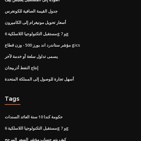
جدول القيمة الصافية للكونغرس
أسعار تحويل مونيغرام إلى الكاميرون
مستقبل التكنولوجيا اللاسلكية 6g و 7g
مؤشر ستاندرد اند بورز 500 - وزن قطاع gics
يسمى تداول سلعة أو خدمة لآخر
إنتاج النفط أذربيجان
أسهل تجارة للوصول إلى المملكة المتحدة
Tags
حكومة كندا 10 سنة العائد السندات
مستقبل التكنولوجيا اللاسلكية 6g و 7g
كيف يتم حساب مؤشر السعر المرجح