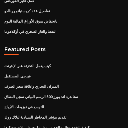
عمل تحيز الفوركس
تفاصيل عقد كريستيانو رونالدو
بانخفاض سوق الأوراق المالية اليوم
النفط والغاز الصخري في أوكلاهوما
Featured Posts
كيف يعمل التجزئة عبر الإنترنت
فيرجي المستقبل
الميزان التجاري وعلاقة سعر الصرف
ستاندرد اند بورز 500 الرسم البياني سجل النطاق
التوسع في توزيعات الأرباح
تقديم مؤشر المخاطر السيادية لبلاك روك
كيفية التقدم بطلب للحصول وول مارت على الانترنت كندا