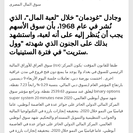
سوق المال المصرى
وجادل "غودمان" خلال "لعبة المال"، الذي
نُشر في عام 1968، بأن سوق الأسهم
يجب أن يُنظر إليه على أنه لعبة، واستشهد
بذلك على الجنون الذي شهدته "وول
ستريت" في فترة الستينيات.
سوق العراق للأوراق المالية (isx) :طبقا للقانون المؤقت ·يكون المركز
الرئيسي للسوق في بغداد ولا يوجد ما يمنع دون فتح فروع في مدن عراقية
اخرى . اختتمت بورصة دبي، تعاملات جلسة اليوم الأربعاء 9 ديسمبر،
بارتفاع المؤشر العام لـسوق دبي المالي، بنسبة 0.29 % رابحاً 7.23 نقطة،
ليغلق عند مستوى 2539.63 نقطة، وتراجع مؤشر سوق binary options
super system 20 minutes new 2020 شهد سوق أبوظبي العالمي،
المركز المالي الدولي الحائز على جوائز عدة في العاصمة أبوظبي، عاما
قياسيًا من النمو خلال 2020، بتحقيقه إنجازات بارزة في التكنولوجيا المالية
والجوانب التنظيمية والتمويل المستدام والتحكيم. شهد سوق أبوظبي
العالمي، المركز المالي الدولي الحائز على جوائز عدة في العاصمة
أبوظبي، عاما قياسيًا من النمو خلال 2020، بتحقيقه إنجازات بارزة في