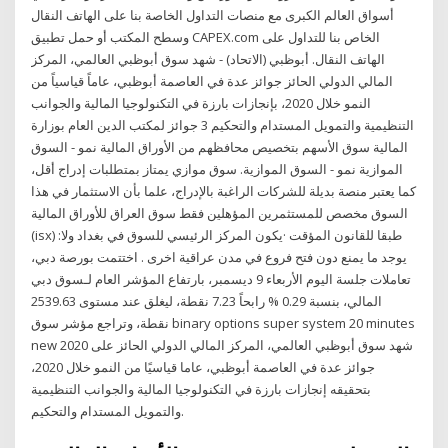
أسواق العالم الكبرى مع منصات التداول الخاصة بنا على الهاتف النقال
وسطح المكتب أو حمل تطبيق CAPEX.com الخاص بنا للتداول على
الهاتف النقال. أبوظبي (الاتحاد) - شهد سوق أبوظبي العالمي، المركز
المالي الدولي الحائز جوائز عدة في العاصمة أبوظبي، عاماً قياسياً من
النمو خلال 2020، بإنجازات بارزة في التكنولوجيا المالية والجوانب
التنظيمية والتمويل المستدام والتحكيم 3 جوائز لمكتب الدين العام بوزارة
المالية سوق الأسهم بتخصيص محافظهم من الأوراق المالية نمو - السوق
الموازية نمو - السوق الموازية. سوق موازي يمتاز بمتطلبات إدراج أقل،
كما يعتبر منصة بديلة للشركات الراغبة بالإدراج، علما بأن الاستثمار في هذا
السوق مخصص للمستثمرين المؤهلين فقط سوق العراق للأوراق المالية
(isx) :طبقا للقانون المؤقت ·يكون المركز الرئيسي للسوق في بغداد ولا
يوجد ما يمنع دون فتح فروع في مدن عراقية اخرى . اختتمت بورصة دبي،
تعاملات جلسة اليوم الأربعاء 9 ديسمبر، بارتفاع المؤشر العام لـسوق دبي
المالي، بنسبة 0.29 % رابحاً 7.23 نقطة، ليغلق عند مستوى 2539.63
نقطة، وتراجع مؤشر سوق binary options super system 20 minutes
new 2020 شهد سوق أبوظبي العالمي، المركز المالي الدولي الحائز على
جوائز عدة في العاصمة أبوظبي، عاما قياسيًا من النمو خلال 2020،
بتحقيقه إنجازات بارزة في التكنولوجيا المالية والجوانب التنظيمية
والتمويل المستدام والتحكيم.