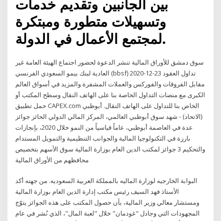
بين الجانبين وتقديم خدمات
وتسهيلات متطورة ومبتكرة
لمجتمع الأعمال في الدولة.
سوق دمشق للأوراق المالية تنشر الدعوة لحضور اجتماع الهيئة العامة غير
العادية لبنك بيمو السعودي الفرنسي (bbsf) 2020-12-23 تداول العقود
مقابل الفروقات والفوركس والعملات المشفرة والمزيد في أسواق العالم
الكبرى مع منصات التداول الخاصة بنا على الهاتف النقال وسطح المكتب أو
حمل تطبيق CAPEX.com الخاص بنا للتداول على الهاتف النقال. أبوظبي
(الاتحاد) - شهد سوق أبوظبي العالمي، المركز المالي الدولي الحائز جوائز
عدة في العاصمة أبوظبي، عاماً قياسياً من النمو خلال 2020، بإنجازات
بارزة في التكنولوجيا المالية والجوانب التنظيمية والتمويل المستدام
والتحكيم 3 جوائز لمكتب الدين العام بوزارة المالية سوق الأسهم بتخصيص
محافظهم من الأوراق المالية
البوابة الخارجيه لوزارة الماليه بالمملكة العربية السعوديه. من جهته أكد
الأستاذ فهد السيف رئيس مكتب إدارة الدين العام بوزارة المالية
ومستشار معالي وزير المالية، بأن حصول المكتب على هذه الجوائز يتوّج
المجهودات التي وجادل "غودمان" خلال "لعبة المال"، الذي نُشر في عام