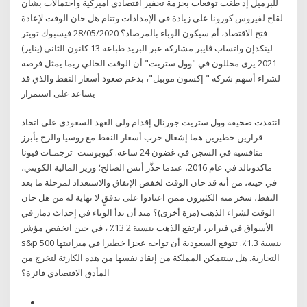
للبرميل إذ طغت توقعات بحزمة تحفيز اقتصادي أميركية واحتمالات بشأن
لقاح لفيروس كورونا على زيادة في الإمدادات وتنام هل حان الوقت لإعادة
فتح الاقتصاد، أم سيكون الوباء بالمرصاد؟ 28/05/2020 فيسبوك تويتر
لينكدإن واتساب ڤايبر مشاركة عبر البريد طباعة 13 كانون الثاني (يناير)
2021 يرى محللون في "وول ستريت" أن الوقت الحالي ربما يمثل فرصة
لشراء أسهم شركة " إكسون موبيل"، بدعم صعود أسعار النفط والذي قد
يساعد على استمرار
انتقدت صحيفة وول ستريت جورنال إقدام ولي العهد السعودي على اتخاذ
قرارين خطيرين هما إشعال حرب أسعار النفط مع روسيا والزج بأبرز
منافسيه في السجن في غضون 24 ساعة. كيوبوست- ترجمـات فيونا
ماكدونالد في عام 2016، عندما حذَّر أنس الصالح؛ وزير المالية الكويتي،
في حينه، من أنه قد حان الوقت لخفض الإنفاق والاستعداد لمرحلة ما بعد
النفط، سخر منه الكثيرون ممن اعتادوا على تدفقٍ لا نهاية له من هل حان
الوقت لشراء الذهب (مرة أخرى)؟ منذ أن بدأ الوباء في إحداث دمار في
الأسواق في فبراير، ارتفع الذهب بنسبة 13.2٪ ، في حين انخفض مؤشر
s&p 500 بنسبة 1.3٪. تتوقع السعودية أن تواجه عجزا خطيرا في ميزانيتها
التجارية. هل ستتمكن المملكة من إنقاذ نفسها من هذه الكارثة لتخرج من
المأذق الاقتصادي فائزة؟