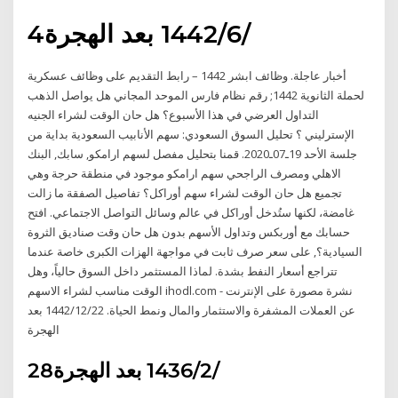
4‏‏/6‏‏/1442 بعد الهجرة
أخبار عاجلة. وظائف ابشر 1442 – رابط التقديم على وظائف عسكرية
لحملة الثانوية 1442; رقم نظام فارس الموحد المجاني هل يواصل الذهب
التداول العرضي في هذا الأسبوع؟ هل حان الوقت لشراء الجنيه
الإسترليني ؟ تحليل السوق السعودي: سهم الأنابيب السعودية بداية من
جلسة الأحد 19ـ07ـ2020. قمنا بتحليل مفصل لسهم ارامكو, سابك, البنك
الاهلي ومصرف الراجحي سهم ارامكو موجود في منطقة حرجة وهي
تجميع هل حان الوقت لشراء سهم أوراكل؟ تفاصيل الصفقة ما زالت
غامضة، لكنها ستُدخل أوراكل في عالم وسائل التواصل الاجتماعي. افتح
حسابك مع أوربكس وتداول الأسهم بدون هل حان وقت صناديق الثروة
السيادية؟, على سعر صرف ثابت في مواجهة الهزات الكبرى خاصة عندما
تتراجع أسعار النفط بشدة. لماذا المستثمر داخل السوق حالياً، وهل
الوقت مناسب لشراء الاسهم ihodl.com - نشرة مصورة على الإنترنت
عن العملات المشفرة والاستثمار والمال ونمط الحياة. 22‏‏/12‏‏/1442 بعد
الهجرة
28‏‏/2‏‏/1436 بعد الهجرة