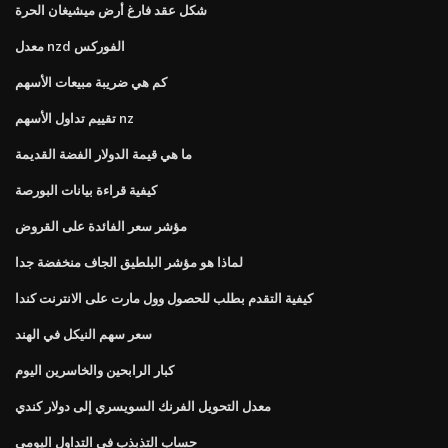
شكل عقد فارغ أرض ميشيغان الحرة
معدل nzd الفوركس
كم هي ضريبة مبيعات الأسهم
تقييم تداول الأسهم nz
ما هي قيمة الدولار الفضة القديمة
كيفية قراءة بيانات البورصة
مؤشر سعر الفائدة على القروض
لماذا هو مؤشر البلطيق الجاف منخفضة جدا
كيفية التقدم بطلب للحصول وول مارت على الانترنت كندا
سعر سهم النيكل في الهند
كبار الرابحين والخاسرين اليوم
معدل التحويل الفرنك السويسري إلى دولار كندي
حساب التذبذب في التداول اليومي