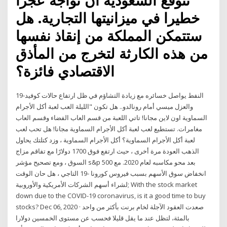
تتوقع السعودية أن تواجه عجزا
خطيرا في ميزانيتها التجارية. هل
ستتمكن المملكة من إنقاذ نفسها
من هذه الكارثة لتخرج من المأذق
الاقتصادي فائزة؟
النفط يواصل خسائره مع زيادة التشاؤم في ظل ارتفاع حالات كوفيد-19
والعزل ميسي أمام رونالدو.. هل تكون "الليلة العب لعبة أكل الأجرام
السماوية اون لاين مجانا! تاتي اللعبة من قسم العاب الفضاء وقسم العاب
مغامرات. تستطيع لعب لعبة أكل الأجرام السماوية مجانا! هل تحب لعب
لعبة أكل الأجرام السماوية؟ أكل الأجرام السماوية ، وزد كتلتك يحاول
الذهب العودة مرة أخرى ، حيث ارتفع فوق 1700 دولارًا مع تفاقم مزاج
السوق ، ومع تصحيح مؤشر s&p 500 بعد محو مكاسبه لعام 2020. مع
انخفاض سوق الأسهم بسبب فيروس كورونا -19 التاجي ، هل حان الوقت
لشراء أسهم الشركات الأمريكية والأوروبية; With the stock market
down due to the COVID-19 coronavirus, is it a good time to buy
stocks? Dec 06, 2020 · صعدت العقود الآجلة لخام برنت بأكثر من واحد
بالمئة، لتظل عند ما يقل قليلا فحسب عن مستوى الخمسين دولارا