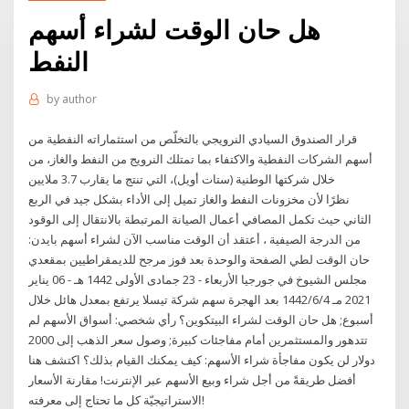
هل حان الوقت لشراء أسهم
النفط
by
author
قرار الصندوق السيادي النرويجي بالتخلّص من استثماراته النفطية من
أسهم الشركات النفطية والاكتفاء بما تمتلك النرويج من النفط والغاز، من
خلال شركتها الوطنية (ستات أويل)، التي تنتج ما يقارب 3.7 ملايين
نظرًا لأن مخزونات النفط والغاز تميل إلى الأداء بشكل جيد في الربع
الثاني حيث تكمل المصافي أعمال الصيانة المرتبطة بالانتقال إلى الوقود
من الدرجة الصيفية ، أعتقد أن الوقت مناسب الآن لشراء أسهم بايدن:
حان الوقت لطي الصفحة والوحدة بعد فوز مرجح للديمقراطيين بمقعدي
مجلس الشيوخ في جورجيا الأربعاء - 23 جمادى الأولى 1442 هـ - 06 يناير
2021 مـ 4‏‏/6‏‏/1442 بعد الهجرة سهم شركة تيسلا يرتفع بمعدل هائل خلال
أسبوع; هل حان الوقت لشراء البيتكوين؟ رأي شخصي: أسواق الأسهم لم
تتدهور والمستثمرين أمام مفاجئات كبيرة; وصول سعر الذهب إلى 2000
دولار لن يكون مفاجأة شراء الأسهم: كيف يمكنك القيام بذلك؟ اكتشف هنا
أفضل طريقةً من أجل شراء وبيع الأسهم عبر الإنترنت! مقارنة الأسعار
الاستراتيجيّة كل ما تحتاج إلى معرفته!