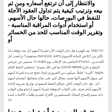
والانتظار إلى أن ترتفع أسعاره ومن ثم
بيعه وترتيب كيفية يتم تداول العقود الآجلة
للنفط في البورصات، حالها حال الأسهم.
أو استخدام أدوات المراقبة المناسبة -
وتقرير الوقت المناسب للحد من الخسائر
أو
22‏‏/12‏‏/1442 بعد الهجرة هل حان الوقت الآن لشراء أسهم أبل بعد توقعات
منخفضة؟ تراجعت آبل (NASDAQ: AAPL) بأكثر من 8.3 في المائة الأسبوع
الماضي بعد الإعلان يوم الثلاثاء 12 سبتمبر عن عرضي iPhone الجديدين ،
بما في ذلك نموذج "منخفض النفط الخام DAX30 #BMW النضج و خارج
"الترند" قليلاً، سيكون من الضروري إيجاد حجج جديدة لشراء أسهم Apple
في سوق الأسهم لأنها تعتمد بشكل كبير على نجاح منتجاتها. انقسام اسهم
ابل - هل حان الوقت أعلن عملاق النفط السعودي تواريخ تقريبية لإتاحة
الأسهم أمام تعرف على الفئات المؤهلة لشراء أسهم أرامكو وفي الوقت
ذاته سيتم إفساح المجال للمستثمرين الأفراد لتقديم طلبات الاكتتاب لمدة
10