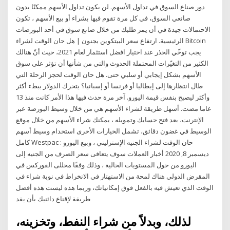
دور صناع السوق في تداول الأسهم. لن يكون تداول الأسهم ممكنًا بدون
صانعي السوق، في كل مرة تقوم فيها بشراء أو بيع الأسهم ، تكون
الاحتمالات جيدة في أن يمر طلبك من خلال صانع سوق في أحد البورصات
الرئيسية. ارتفاع سعر البيتكوين بجنون | هل حان الوقت لشراء Bitcoin
يجب توخّي الحذر عند اختيار افضل استثمار لعام 2021، حيث أنّ هنالك
الكثير من التغيّرات المحتملة الحدوث والتي من شأنها أن تؤثر على سوق
الأسهم بشكل إيجابي أو سلبي حتى. هل حان الوقت لحجز الرحلة التي
طال انتظارها إلى إيطاليا أو فرنسا أو إسبانيا؟ يتحرك الدولار ببطء أكثر
وأكثر ليصبح بنفس قيمة اليورو. آخر مرة حدث فيها هذا الأمر كانت منذ 13
عاما مضت. أسهل طريقة لشراء الأسهم هي من خلال وسيط البورصة عبر
الإنترنت، بعد فتح حسابك وتمويله ، يمكنك شراء الأسهم من خلال موقع
الوسيط في غضون دقائق، تشمل الخيارات الأخرى استخدام وسيط أسهم
كامل Westpac : حان الوقت لشراء الجنيه الإسترليني ، وبيع اليورو
ديسمبر 8, 2020 أخبار العملات سوف يتعافى سعر الصرف من الجنيه إلى
اليورو من حول المستويات الحالية ، وذلك وفقًا محللى الفوركس في
المقرض الدولي هناك لمحة من الاستهتار في الانخراط في نوبة شراء في
الوقت الذي تعيش فيه بالفعل فوق إمكانياتك، وربما هذه ليست هذه أفضل
طريقة لإقناع دائنيك بأن يقد
لذلك، وبدلاً من شراء النفط، وتخزينه،