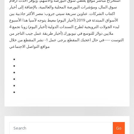
استخراج مباشر موقع يُغطي سوق البورصة والأسهم، ويوفر أحدث أرقام
سوق المال، ومؤشرات البورصة المحلية والعالمية، بالإضافة إلى أخبار
اكتتاب الشركات. عناوين سريعة سيتي جروب: مصر الأكثر جاذبية بين
الأسواق المبتدئة في 2019 (أخبار اليوم) معيط يتوجه لآسيا هذا الأسبوع
لبدء الجولات الترويجية لطرح السندات الدولية (أخبار اليوم) زوبا تجمع 4
ملايين دولار للتوسع في نيويورك (أخبار طريقة عمل جيب التاجر من
التوست -----في حال اعجبك المقطع يرجى عمل 1- نشر المقطع من خلال
مواقع التواصل الاجتماعي
Go