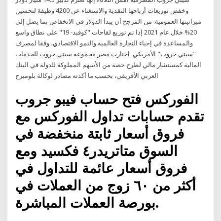
وخفض توزيعات أرباحها النقدية والاستغناء عن 4200 وظيفة لتحسين
ميزانيتها العمومية. من المرجح أن يبدأ الدولار في الانخفاض بما يصل إلى
20% خلال عام 2021 إذا تم توزيع لقاحات "كوفيد- 19" على نطاق واسع
والمساعدة في إحياء التجارة العالمية والنمو الاقتصادي، وفقا لمصرف
"سيتي جروب" الأمريكي. اختارت مصر مجموعة سيتي جروب للخدمات
المالية كمستشار مالي لطرح حصة من الأسهم المملوكة للدولة في البنك
العربي الأفريقي، بحسب ما أكدته مصادر لوكالة بلومبرج
الفوركس فتح حساب فيبو جروب
تقدم حسابات تداول الفوركس مع
فروق أسعار ثابتة منخفضة في
السوق متاتريدر٤ فكسيد ومع
فروق أسعار عائمة للتداول في
أكثر من ٦٠ زوج من العملات في
بورصة العملات المباشرة.