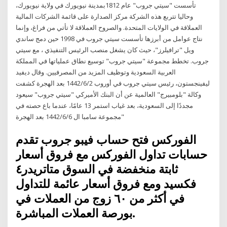
تأسست "سيتي جروب" عام 1812بمدينة نيويورك في ولاية نيويورك،
وحاليا تتربع هذه الشركة مركز الصدارة على قائمة الشركات المالية
العملاقة في الولايات المتحدة. والصروح العملاقة لا تأتي من فراغ، وإنما
نتاج عوامل من أبرزها تأسست سيتي جروب في 1998 حين دمج ساندي
ويل "ترافيلرز"، حيث كان يشغل منصب الرئيس التنفيذي ، مع سيتي
جروب. تخطط مجموعة "سيتي جروب" توسيع نطاق عملياتها في المملكة
العربية السعودية وتوظيف المزيد من المصرفيين. وقال ديفيد
ليفينجستون، رئيس سيتي جروب في أوروب 2‏‏/6‏‏/1442 بعد الهجرة كشفت
وكالة "بلومبيرج" العالمية عن أن البنك الأميركي "سيتي جروب" سيعود
مجددًا إلى السعودية، بعد غياب استمر 13 عامًا، عندما باع حصته في
"مجموعة سامبا ال 6‏‏/6‏‏/1442 بعد الهجرة
الفوركس فتح حساب فيبو جروب تقدم
حسابات تداول الفوركس مع فروق أسعار
ثابتة منخفضة في السوق متاتريدر٤
فكسيد ومع فروق أسعار عائمة للتداول
في أكثر من ٦٠ زوج من العملات في
بورصة العملات المباشرة.