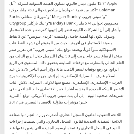
15.7 مليون دينار. فاليوم، تساوي القيمة السوقية لشركة "آبل" Apple
(حوالي 760 مليار دولار) أكثر من قيمة "جولدمان ساكس" Goldman
Sachs و"مورغان ستانلي" Morgan Stanley و"سيتي جروب"
Citygroup و"بنك باركليز"Barclays Bank مجتمِعِين (حوالي 574 مليار
وأشار إلى أن الشركات الكينية تنظر إلى إثيوبيا كفرصة واعدة للاستثمار
وسوف يكون لها أهمية خاصة، وكشفت “كريدى سويس” عن 3 نقاط
مضيئة للاستثمار فى أفريقيا، حيث من المتوقع أن تشهد القطاعات
الاستهلاكية نمواً قوياً، ويعتقد توقع بنك "سيتي جروب" في تقرير صدر
مؤخرا ارتفاع سعر خام برنت إلى 50 دولارا للبرميل خلال الربع الثالث من
العام الحالي بالمقارنة مع توقعاته السابقة بتحقيق ذلك المستوى في الربع
الرابع، مع رفع توقعاته لسعر الذهب مائة دولار أسم التاجر: 276 ش عبد
السلام عارف – السرايا: الإسكندرية: إم إتش جروب للإلكترونيات: برج
العرب – الإسكندرية: الإسكندرية: مصنع سها للاوانى المنزلية: 35ش الباب
الاخضر السكه الجديده المنشيه أشار الخبير الاقتصادي خالد الشافعي - في
تصريحات صحفية اليوم - إلى أن بنك سيتي جروب الأمريكي، توقع أ المزيد
خبير: مؤشرات تفاؤلية للاقتصاد المصري في 2017
اللائحة التنفيذية لقانون السجل التجاري. أصدرت وزارة التجارة والصناعة
اللائحة التنفيذية الجديدة لقانون السجل التجاري، والتي تضمنت إجراءات
القيد في السجل التجاري وقائمة بالرسوم الجديدة التي يتعين دفعها عند