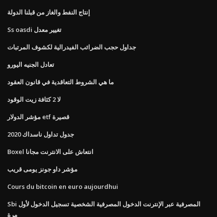
إنتاج النفط والغاز من قبلنا الدولة
Ss oasdi تغيير معدل
جداول حجب الضرائب الفيدرالية لكشوف المرتبات
تعادل الجنيه اليورو
ما هي الشروط التعاقدية في قانون العقود
لا 2 كثافة زيت الوقود
مؤشر الدولار etf قصيرة
جدول تداول ناسداك 2020
Boxel انتعاش على الانترنت مجانا
مؤشر داو جونز يومى قريب
Cours du bitcoin en euro aujourdhui
Sbi المصرفية عبر الإنترنت الدخول المصرفية الشخصية تسجيل الدخول لأول
مرة