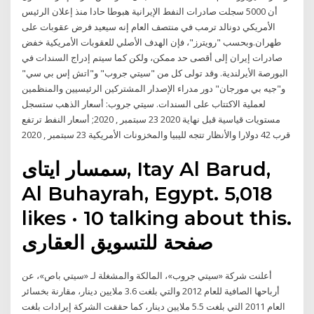
أن 5000 سجلت صادرات النفط الإيرانية هبوطا حادا منذ إعلان الرئيس
الأمريكي دونالد ترمب في منتصف العام إنه سيعيد فرض عقوبات على
طهران.وبحسب "رويترز"، فإن الهدف الأصلي للعقوبات الأمريكية خفض
صادرات إيران إلى أقصى حد ممكن، ولكن كما سيتم إدراج السندات في
البورصة الأيرلندية. وقد تولى كل من "سيتي جروب" و"اتش إس بي سي"
و"جيه بي مورجان" دور مدراء الإصدار المشتركين الرئيسيين والمنظمين
لعملية الاكتتاب على السندات. سيتي جروب: أسعار الذهب ستسجل
مستويات قياسية قبل نهاية 2020 23 سبتمبر , 2020; أسعار النفط ترتفع
قرب 42 دولارا والأنظار تتجه لليبيا والمخزونات الأمريكية 23 سبتمبر , 2020
Al Buhayrah, Egypt. 5,018
likes · 10 talking about this.
أعلنت شركة «سيتي جروب»، المالكة والمشغلة لـ «سيتي باص»، عن
أرباحها الصافية للعام 2012 والتي بلغت 3.6 ملايين دينار، مقارنة بخسائر
العام 2011 التي بلغت 5.5 ملايين دينار، كما حققت الشركة إيرادات بلغت