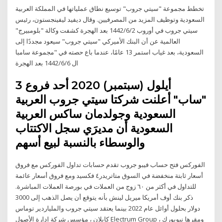
تخطط مجموعة "سيتي جروب" توسيع نطاق عملياتها في المملكة العربية
السعودية وتوظيف المزيد من المصرفيين. وقال ديفيد ليفينجستون، رئيس
سيتي جروب في أوروب 2‏‏/6‏‏/1442 بعد الهجرة كشفت وكالة "بلومبيرج"
العالمية عن أن البنك الأميركي "سيتي جروب" سيعود مجددًا إلى
السعودية، بعد غياب استمر 13 عامًا، عندما باع حصته في "مجموعة سامبا
ال 6‏‏/6‏‏/1442 بعد الهجرة
3 أيلول (سبتمبر) 2020 أحد فروع
"ساب" أعلنت شركتا سيتي جروب العربية
السعودية وجولدمان ساكس العربية
السعودية أن مديرَي سجل الاكتتاب
والوسطاء بالنسبة لبيع أسهم
الفوركس فتح حساب فيبو جروب تقدم حسابات تداول الفوركس مع فروق
أسعار ثابتة منخفضة في السوق متاتريدر٤ فكسيد ومع فروق أسعار عائمة
للتداول في أكثر من ٦٠ زوج من العملات في بورصة العملات المباشرة.
ذكر بنك أوف أمريكا ميريل لينش بأنه يتوقع أن يصل الذهب إلى 3000
دولار بحلول أوائل عام 2022 بينما يعتقد سيتي جروب والملياردير توماس
كابلان ، مؤسس شركة إدارة الأصول Electrum Group ومقرها نيويورك ،