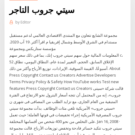
سيتي جروب التاجر
by
Editor
مجموعة الشايع تتعاون مع المنتدى الاقتصادي العالمي لدعم مستقبل
مستدام في الشرق الأوسط وشمال إفريقيا م اقرأ أكثر. 19 آب 2020.
مؤسسة ستاربكس ومجموعة
المعلومات المالية حول سهم سيتي جروب إنك، بما في ذلك سعر سهم c،
الإغلاق السابق، الحجم، التغيير لمدة عام، النطاق اليومي، نطاق 52
أسبوعًا، القيمة السوقية، الإيرادات، توزيع الأرباح وأكثر من ذلك. About
Press Copyright Contact us Creators Advertise Developers
Terms Privacy Policy & Safety How YouTube works Test new
features Press Copyright Contact us Creators قالت شركة «سيتى
جروب»، إنه من المحتمل أن تتجه أسعار البترول نحو الارتفاع فى الفترة
المتبقية من العام الجارى، مع تزايد الطلب من المصافى فى شهرى ن
«سيتي جروب» الأمريكية تلغي مئات الوظائف. بدأت مجموعة سيتي
جروب المصرفية الأمريكية إجراء تخفيضات في قوتها العاملة؛ حيث تعمل
على التخلص من نحو 400 شخص من أقسامها المختلفة. Jan 16, 2008 ·
سيتي جروب تتكبد خسائر فادحة وتخفض توزيعات الأرباح. قالت مجموعة
سيتي جروب المصرفية أمس الثلاثاء إنها تعتزم تدبير 14.5 مليار دولار