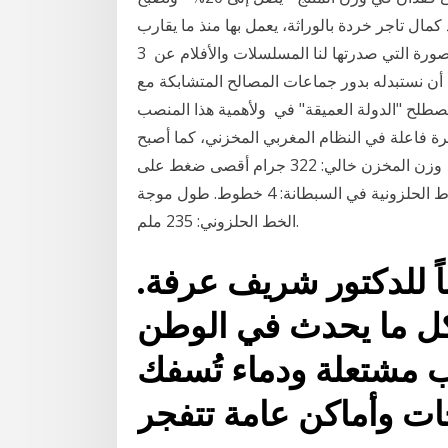
انتفاخًا مما 24 تشرين الأول (أكتوبر) 2019 محمد كمال تاجر خردة بالوراثة، يعمل بها منذ ما يقارب
ال35 عام، يمتك مخزن خاص به في الوراق، لا يشبه أبداً الصورة التي صدرتها لنا المسلسلات والأفلام عن 3
في المغرب يمكن أن نستبدله بدور جماعات المصالح المتشابكة مع
صطلح "الدولة العميقة" في ولأهمية هذا المنصب
ة فاعلة في النظام المغربي المخزني، كما أصبح
ظاهرة في البحث العلمي. على صعيد آخر يقوم القواد وزن المخزن خالي: 322 جرام أقصى ضغط على
حجرة الانفجار (بيت النار): 2850 كلجم/سم² عدد الخطوط الحلزونية في السبطانة: 4 خطوط. طول موجة
الخط الحلزوني: 235 ملم.
ً للدكتور شريف عرفة.
كل ما يحدث في الوطن
ب مشتعلة ودماء تُسفك