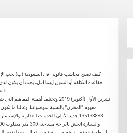
كيف تصبح محاسب قانونى فى السعودية (ب) يجب الإفص
فقاعدة التكلفة أو السوق ايهما اقل.. يجب أن يكون لد
الحيل السحرية من أجل أن يكونوا متميزين! هذا خطأ!
مفهوم "المخزن" بالنسبة لموضوعنا. وغالبا ما تكون
135138888 جديد الأولى للخدمات العقارية وال