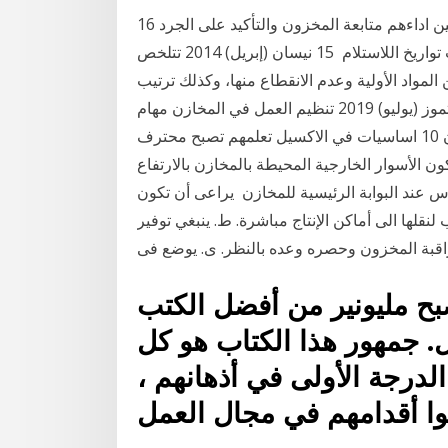
16 كانون الثاني (يناير) 2016 متابعة امناء المستودعات لتحسين اداءهم متابعة المخزون والتأكيد على الجرد
الدوري والجرد المفاجيء متابعة عمليات الصرف من حيث تواريخ اللاستلام 15 نيسان (إبريل) 2014 تتلخص
مواد الأولية وعدم الانقطاع منها، وكذلك ترتيب
المخزون بشكل سهل الوصول إليه والتأكد من سلامة 14 تموز (يوليو) 2019 تنظيم العمل في المخازن مهام
امين المخزن ومهام مدير المخزن حلقة مسجلة احمد دحان 10 اساسيات في الاكسيل تعلمهم تصبح محترف
شباط (فبراير) 2017 8- يجب أن تكون الأسوار الخارجية المحيطة بالمخازن بالارتفاع
 عند البوابة الرئيسية للمخازن يراعى أن تكون
لها الى أماكن الإنتاج مباشرة. ط. ينبغي توفير
صبح مليونير من أفضل الكتب
ل. جمهور هذا الكتاب هو كل
الدرجة الأولى في أذهانهم ،