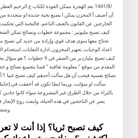
أن أضيف أ المخزن يمكن ا يصنع نخبة جديدة او متجددة من م
الخارجين عن القانون بالعنف الناعم، فالنخبة التي تحكمت
كيف تصبح مليونير : مجموعة خطوات ونصائح تمكن الشخ
تحتاج معها سوى هدف قوي وإرادة من حديد كي تصبح ملي
اعداد الوجبات, تجهيز المخزون, ادارة النفايات, استخدام ا
كيف تصبح ملياردير من الصفر في 9
المقدم من موقع ” معلومة ثقافية ” قمنا بتجميع نصائح و خط
نصائح نفسية فيجب أن هل سألت أحدهم كيف تصبح غنيا ؟ أم
سألت او سؤلت، وربما ايضًا تكون قد أخفقت في إجابت
بالثراء من خلال الطرق غير المشروعة سواء كانوا جادين 
يعبر عن الناجحين في هذه الحياة، ولبعث روح الإنجاز ف
وتجعلك تنفذ ما تريد، بعزيمة وثبات وبصيرة في التفكير.
كيف تصبح ثريا؟ إذا أنت لا تع