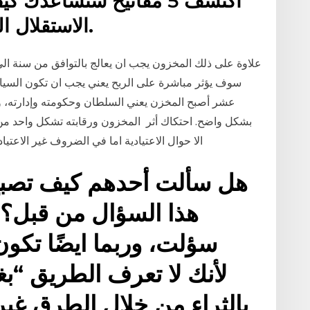
اكتشف 5 مفاتيح ستساعدك
الاستقلال المالي في المستقبل القريب.
علاوة على ذلك المخزون يجب ان يعالج بالتوافق من سنة الي 
عشر أصبح المخزن يعني السلطان وحكومته وإدارته، وهي
بشكل واضح. احتكاك أثر المخزون ورقابته تشكل واحد من اه
الا حوال الاعتيادية اما في الضروف غير الاعتيادية فان المشاكل الناجمة عن المخزون تصبح اكثر
هل سألت أحدهم كيف تصبح 
هذا السؤال من قبل؟ 
سؤلت، وربما ايضًا تكو
لأنك لا تعرف الطريق “ب
بالثراء من خلال الطرق غير