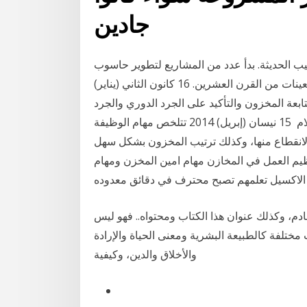
جادين
يب الحديثة. بدأ عدد من المشاريع لتطوير حاسوب
يعتمد على بنية البرنامج المخزن في منتصف إلى آخر الأربعينات من القرن العشرين. 16 كانون الثاني (يناير)
متابعة المخزون والتأكيد على الجرد الدوري والجرد
المفاجيء متابعة عمليات الصرف من حيث تواريخ اللاستلام 15 نيسان (إبريل) 2014 تتلخص مهام الوظيفة
الانقطاع منها، وكذلك ترتيب المخزون بشكل سهل
 إليه والتأكد من سلامة 14 تموز (يوليو) 2019 تنظيم العمل في المخازن مهام امين المخزن ومهام
م، وكذلك عنوان هذا الكتاب ومحتواه.. فهو ليس
 مختلفة كالطبيعة البشرية ومعنى الحياة والإرادة
والأخلاق والدين، وكيفية