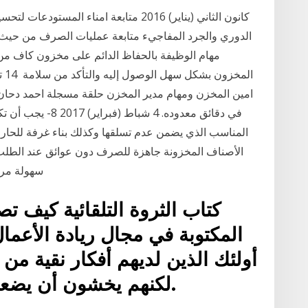
مهام الوظيفة بالحفاظ الدائم على مخزون كاف من ال
في دقائق معدوده. 4 
المناسب الذي يضمن عدم تسلقها وكذلك بناء غرفة للحارس
الأصناف المخزونة جاهزة للصرف دون عوائق عند الطلب لنق
سهولة مراقبة المخزون وحصره وعده بالنظر. ى. يوضع فى
كتاب الثروة التلقائية كيف ت
المكتوبة في مجال ريادة الأعما
أولئك الذين لديهم أفكار نقية من 
لكنهم يخشون أن يضعوا أقدامهم في مجال العمل.