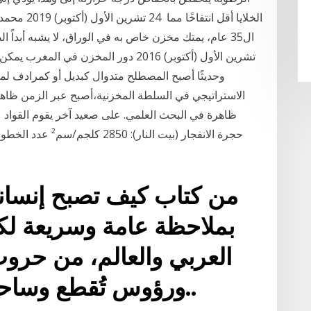
الخلايا أقل 
تشرين الأول (أكتوبر) 2016 دور المخزن 
وحديثًا أصبح المصطلح متدوال كبديل أو كمرادف لم
الاستراتيجي في السلطة المخزنية،أصبح عبر الزمن ظاهر
من كتاب كيف تصبح إنسانا
بملاحظة عامة وسريعة ل
العربي والعالم، من حرو
ورؤوس تُقطع وساحات وأماكن عامة تتفجر..