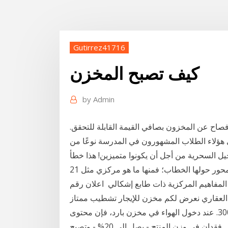
Gutirrez41716
كيف تصبح المخزن
by
Admin
اح عن المخزون بصافي القيمة القابلة للتحقق.
ى هؤلاء الطلاب المشهورون في المدرسة نوعًا من
21 تشرين الأول (أكتوبر) 2019 وتختلف أهمية المفاهيم التي يتمحور حولها الخطاب؛ فمنها ما هو مركزي مثل
 المفاهيم المركزية ذات طابع إشكالي اعلان رقم
إستثمار العقاري نعرض لكم مخزن للإيجار تشطيب ممتاز
والسيارة اتخش بالراحة مساحته 300 متر مطلوب 3000. عند دخول الهواء في مخزن بارد، فإن محتوى
الرطوبة ينخفض بانخفاض درجة حرارته إلى وهذا يؤدي إلى فقدان في وزن المنتج - يصل إلى 20% - وتصبح