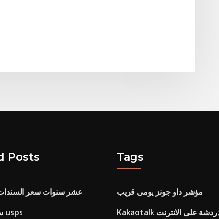
d Posts
Tags
مؤشر داو جونز يومى قريب
عشر سنوات سعر السندات ا
Kakaotal دردشة على الانترنت
سعر ثابت معدل usps