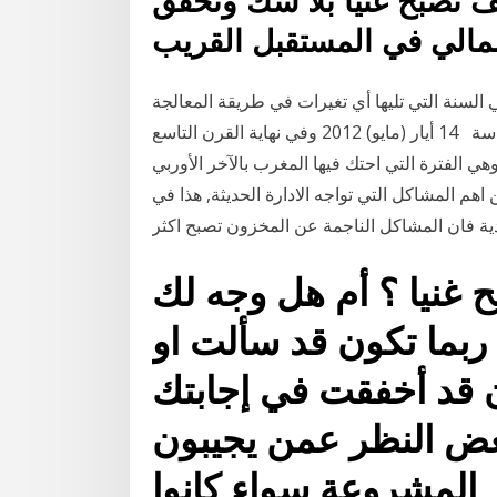
 كيف تصبح غنيا بلا شك وتحقق
السنة التي تليها أي تغيرات في طريقة المعالجة
سوف يؤثر مباشرة على الربح يعني يجب ان تكون السياسة 14 أيار (مايو) 2012 وفي نهاية القرن التاسع
 الفترة التي احتك فيها المغرب بالآخر الأوربي
م المشاكل التي تواجه الادارة الحديثة, هذا في
غنيا ؟ أم هل وجه لك
ربما تكون قد سألت او
ن قد أخفقت في إجابتك
غض النظر عمن يجيبون
 المشروعة سواء كانوا