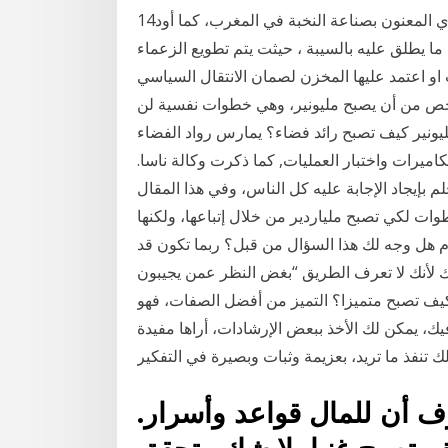
14‏‏/8‏‏/1441 بعد الهجرة ممكن العودة لكتاب ع الرخيم العطري المعنون بصناعة النخبة في المغرب، كما أود
ا يطلق عليه بالسيبة ، حيثت يتم تطويع الزعماء
 او اعتمد عليها المخزن لصمان الانتقال السياسي
ص من أن يصبح مليونير، وهي خطوات نفسية لن
ونير كيف تصبح رائد فضاء؟ يمارس رواد الفضاء
لكاميرات واختبار العمليات, كما ذكرت وكالة ناسا.
 خطوات ؟ هو سؤال يحلم بإيجاد الإجابة عليه كل الناس، وفي هذا المقال
وات لكي تصبح ملياردير من خلال إتباعها، ولكنها
 هل وجه لك هذا السؤال من قبل؟ ربما تكون قد
ك لأنك لا تعرف الطريق “بغض النظر عمن يجيبون
كيف تصبح متميزا؟ التميز من أفضل الصفات، فهو
يك، يمكن لك الأخذ ببعض الإرشادات، أراها مفيدة
رف أن للمال قواعد وأسرار.