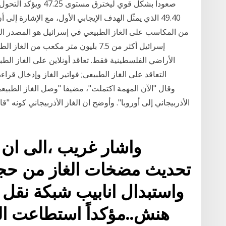
صعوداً بشكل قوي ليخت
49.40 الذي يمثّل الهدف الإيجابي الأول، مع الإشارة 
إسرائيل أكثر من 7.5 بليون متر مكعب م
الأراضي الفلسطينية فقط. تعاقد أونلاين على الغاز الطب
التعاقد على الغاز الطبيعى; فواتير الغاز وإدخال قرا
الأذربيجاني إلى أوروبا". وأوضح ان الغاز الأذربيجاني كون
واشار غريب ،الى ان
هنش..مؤكداً استطاعت الم