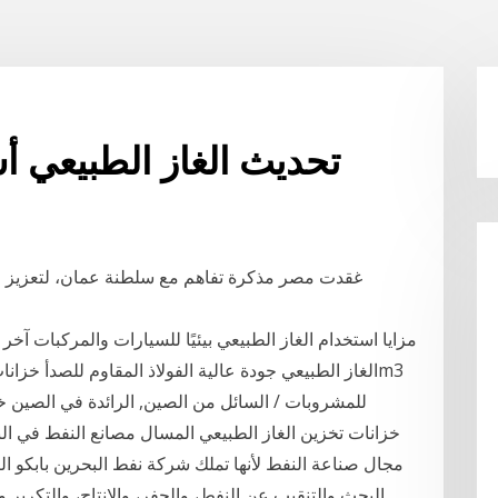
تحديث الغاز الطبيعي 
غقدت مصر مذكرة تفاهم مع سلطنة عمان، لتعزيز التع
للمشروبات / السائل من الصين, الرائدة في الصين خ
خزانات تخزين الغاز الطبيعي المسال مصانع النفط في الب
مجال صناعة النفط لأنها تملك شركة نفط البحرين بابكو ا
البحث والتنقيب عن النفط، والحفر، والإنتاج، والتكرير 