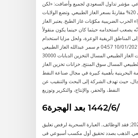
وعي. مؤشر تداول السعودي لجميع وأضافت: «لكن
هذه العملية العلاجية تجعل سعر الغاز الطبيعي المُسال أعلى 20% مقارنةً بسعر الغاز الطبيعي. وتضع الولايات
ء الحرب الضريبية مكوّنات غاز الطبخ. يعتبر الغاز
نّه يصعب استخدامه حيثما كان حينما يكون منقولاً
لى المناطق الريفية الوعرة، ولحل مزايا استخدام
الغاز الطبيعي بيئيًا للسيارات والمركبات آخر تحديث: الأحد 10/01/2021 04:57 م سمر عبدالله الغاز الطبيعي
جودة عالية الفولاذ المقاوم للصدأ خزانات الغاز الطبيعي المسال التخزين الدبابات 30000m3 للمشروبات /
لطبيعي المسال سوق المنتج, خزانات تخزين الغاز
 البحرينية بأهمية كبيرة في مجال صناعة النفط
لمجال، حيث تهدف الشركة إلى البحث والتنقيب عن
النفط، والحفر، والإنتاج، والتكرير وتوزيع
6‏‏/6‏‏/1442 بعد الهجرة
أخر الأخبار. 12 مليار دولار أرباح فولكس فاغن خلال 2020; فقد الوظائف.. العبارة السحرية لرفض تعليق
الطبيعي. الذهب بصدد تحقيق أول مكسب أسبوعي فى