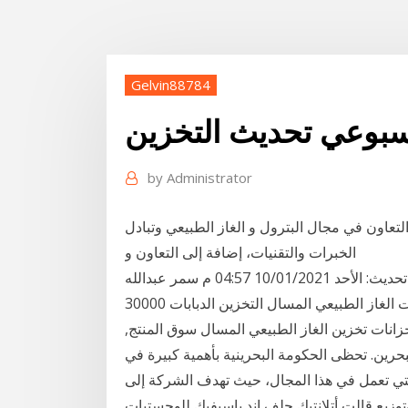
Gelvin88784
أسبوعي تحديث التخزين
by
Administrator
اون في مجال البترول و الغاز​ الطبيعي وتبادل
الخبرات والتقنيات، إضافة إلى التعاون و
مزايا استخدام الغاز الطبيعي بيئيًا للسيارات والمركبات آخر تحديث: الأحد 10/01/2021 04:57 م سمر عبدالله
الغاز الطبيعي جودة عالية الفولاذ المقاوم للصدأ خزانات الغاز الطبيعي المسال التخزين الدبابات 30000m3
زانات تخزين الغاز الطبيعي المسال سوق المنتج,
حرين. تحظى الحكومة البحرينية بأهمية كبيرة في
لتي تعمل في هذا المجال، حيث تهدف الشركة إلى
وتوزيع قالت أتلانتيك جلف اند باسيفيك للوجستيات