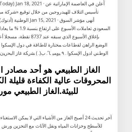
تأسيس ائتلاف للهيدروجين من خلال توقيع «شركة مباد
الوطنية (أدنوك)»، و«ال
ﺍﻟﻭﻀﻊ ﺍﻟﺭﺍﻫﻥ ﻟﻘﻁﺎﻋﺎﺕ ﻤﺨﺘﺎﺭﺓ ﻟﻠﻁﺎﻗﺔ ﻓﻲ ﺩﻭل ﺍﻹﺴﻜﻭﺍ ﺘﻘ
ﺍﻟﻭﻁﻨﻲ ﻟﺩﻭل ﺍﻹﺴﻜﻭﺍ . ٩ ﻴﻭﻤﻴ .ﺎﹰ. ﺏ(. ) ﺸﺭﻜﺔ ﻏﺎﺯ ﺍﻟﺒﺤﺭﻴﻥ ﺍﻟﻭﻁﻨﻴﺔ. " ﺒﻨﺎ ﻏﺎﺯ. " ﻭﻫﻲ ﺸﺭﻜﺔ ﻤﺴﺎﻫﻤﺔ ﺒﺤﺭﻴﻨﻴﺔ
الغاز الطبيعي هو أحد مصادر ا
المحروقات عالية الكفاءة قليلة الكل
للبيئة.الغاز الطبيعي مور
آخر تحديث 24 أصبح الغاز من الأشياء التي لا يمكن ال
للأسطح وخزانات المياه ونقل الآثاث مع التخزين ورش ا