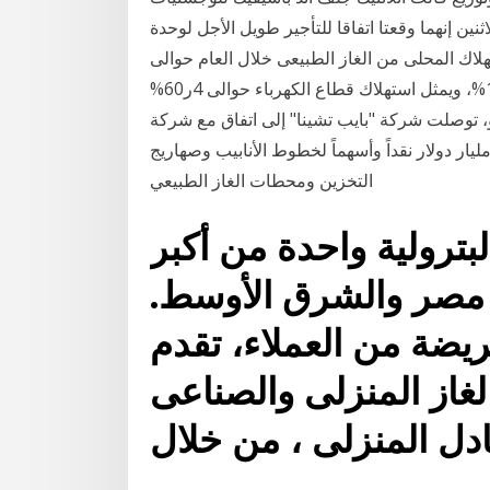
نين إنهما وقعتا اتفاقا للتأجير طويل الأجل لوحدة
هلاك المحلى من الغاز الطبيعى خلال العام حوالى
2ر45 مليون طن مقابل 6ر45 مليون طن بانخفاض نسبته 1%، ويمثل استهلاك قطاع الكهرباء حوالى 4ر60%
 وفي يوليو، توصلت شركة "بايب تشينا" إلى اتفاق مع شركة
روتشاينا وشركة البترول والكيماويات الصينية لمنحهما 56 مليار دولار نقداً وأسهماً لخطوط الأنابيب وصهاريج
التخزين ومحطات الغاز الطبيعي
بترولية واحدة من أكبر
 مصر والشرق الأوسط.
ريضة من العملاء، تقدم
غاز المنزلى والصناعى
دل المنزلى ، من خلال