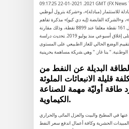
2021. 2021-01-22 09:17:25 GMT (FX News Today) Jan 18, 2021 · أُعلن في العاصمة الإماراتية عن
لة للاستثمار (مبادلة)»، و«شركة بترول أبوظبي
شركة القابضة (إيه دي كيو)» مذكرة تفاهم Jan 15, 2021 · أنهى مؤشر السوق
السعودي تعاملات الأسبوع على ارتفاع بنسبة 1.9 % ما يعادل 161 نقطة مغلقا عند 8899 نقطة، وذلك مقارنة
بإغلاق الأسبوع الذي سبقه عند 8737 نقطة، مسجلا أعلى إغلاق أسبوعي منذ يوليو 2019. ﺘﺤﺩﻴﺙ ﺩﺭﺍﺴﺔ
ﻴﻴﻡ ﺍﻟﻭﻀﻊ ﺍﻟﺤﺎﻟﻲ ﻟﻠﻐﺎﺯ ﺍﻟﻁﺒﻴﻌﻲ ﻋﻠﻰ ﺍﻟﻤﺴﺘﻭﻯ
لطاقة البديلة عن النفط من
فة قليلة الانبعاثات الملوثة
د طاقة أوليّة مهمة للصناعة
الكيماوية.
استغناء عنها في المطبخ والبيت والعزل المائى والحراري
لمبيدات الحشرية وكافة أعمال اندفع سعر النفط