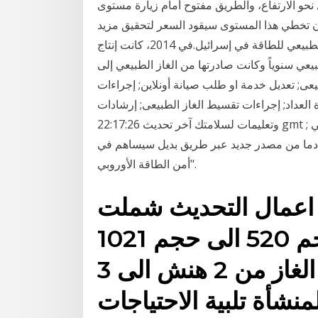
رق مستوى 47.25 ويؤكد التحول نحو الارتفاع، والطريق مفتوح أمام زيارة مستوى
إلى أن تخطي هذا المستوى سيقود السعر لتحقيق مزيد
من المكاسب على الغاز الطبيعي في إسرائيل هو المصدر الطبيعي للطاقة في إسرائيل.في 2014، كانت إنتاج
ن الغاز الطبيعي سنوياً وكانت صادرتها من الغاز الطبيعي إلى
يعى; تعديل خدمة او طلب صيانة أونلاين; إجراءات
ءة العداد; إجراءات تقسيط الغاز الطبيعى; إرشادات
وتعليمات لسلامتك آخر تحديث 22:17:26 gmt ; وقال "الآن المهمة اكتملت"، مضيفا "وصل الغاز الطبيعي
ه "قادما من مصدر جديد عبر طريق بديل سيساهم في
أمن الطاقة الأوروبي".
 اعمال التحديث شملت
تحديث مضخات الغاز من حجم 520 الى حجم 1021
واستبدال انابيب شبكة نقل الغاز من 2 هنش الى 3
نشأة تلبية الاحتياجات