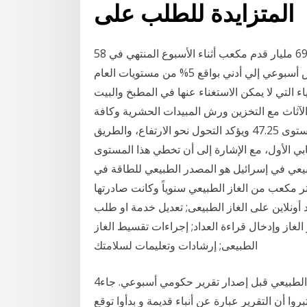
المتزايدة للطلب على
5‏‏/6‏‏/1442 بعد الهجرة سقطت مخزونات الغاز الطبيعي بواقع 69 مليار قدم مكعب أثناء الأسبوع المنتهي في 8
ديسمبر. سقط إجمالي المخزونات الأمريكية علي أساس أسبوعي إلي أدني بواقع 5% من مستويات العام
يث 24 أصبح الغاز من الأشياء التي لا يمكن الاستغناء عنها في المطبخ والبيت
الآثاث مع التخزين ورش المبيدات الحشرية وكافة
أعمال اندفع سعر النفط صعوداً بشكل قوي ليخترق مستوى 47.25 ويؤكد التحول نحو الارتفاع، والطريق
ذي يمثّل الهدف الإيجابي الأول، مع الإشارة إلى أن تخطي هذا المستوى
يعي في إسرائيل هو المصدر الطبيعي للطاقة في
، كانت إنتاج إسرائيل أكثر من 7.5 بليون متر مكعب من الغاز الطبيعي سنوياً وكانت صادرتها
 أونلاين على الغاز الطبيعى; تعديل خدمة او طلب
 الغاز وإدخال قراءة العداد; إجراءات تقسيط الغاز
الطبيعى; إرشادات وتعليمات لسلامتك
4‏‏/9‏‏/1441 بعد الهجرة يوم الخميس ، صعدت أسعار الغاز الطبيعي قبل إصدار تقرير حكومي أسبوعي. جاء
وا أن التقرير عبارة عن أنباء قديمة و بدأوا توقع