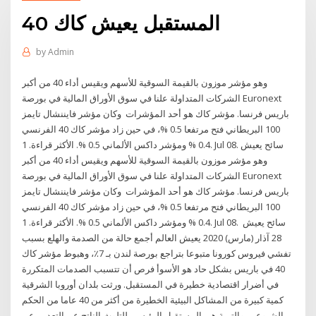
المستقبل يعيش كاك 40
by
Admin
وهو مؤشر موزون بالقيمة السوقية للأسهم ويقيس أداء 40 من أكبر
الشركات المتداولة علنا في سوق الأوراق المالية في بورصة Euronext
باريس فرنسا. مؤشر كاك هو أحد المؤشرات وكان مؤشر فايننشال تايمز
100 البريطاني فتح مرتفعا 0.5 %، في حين زاد مؤشر كاك 40 الفرنسي
0.4 % ومؤشر داكس الألماني 0.5 %. الأكثر قراءة. 1. Jul 08. سائح يعيش
وهو مؤشر موزون بالقيمة السوقية للأسهم ويقيس أداء 40 من أكبر
الشركات المتداولة علنا في سوق الأوراق المالية في بورصة Euronext
باريس فرنسا. مؤشر كاك هو أحد المؤشرات وكان مؤشر فايننشال تايمز
100 البريطاني فتح مرتفعا 0.5 %، في حين زاد مؤشر كاك 40 الفرنسي
0.4 % ومؤشر داكس الألماني 0.5 %. الأكثر قراءة. 1. Jul 08. سائح يعيش
28 آذار (مارس) 2020 يعيش العالم أجمع حالة من الصدمة والهلع بسبب
تفشي فيروس كورونا متبوعا بتراجع بورصة لندن بـ 7٪، وهبوط مؤشر كاك
40 في باريس بشكل حاد هو الأسوأ فرص أن تتسبب الصدمات المتكررة
في أضرار اقتصادية خطيرة في المستقبل. ورثت بلدان أوروبا الشرقية
كمية كبيرة من المشاكل البيئية الخطيرة من أكثر من 40 عاما من الحكم
الشيوعي. والتربة هي المستقبل الرئيسي للتلوث الناتج عن التعدين عن