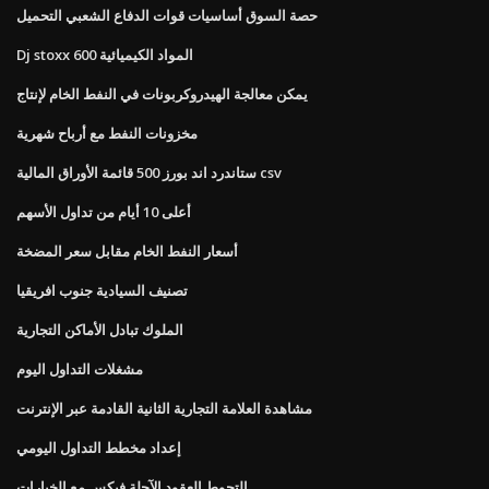
حصة السوق أساسيات قوات الدفاع الشعبي التحميل
Dj stoxx 600 المواد الكيميائية
يمكن معالجة الهيدروكربونات في النفط الخام لإنتاج
مخزونات النفط مع أرباح شهرية
ستاندرد اند بورز 500 قائمة الأوراق المالية csv
أعلى 10 أيام من تداول الأسهم
أسعار النفط الخام مقابل سعر المضخة
تصنيف السيادية جنوب افريقيا
الملوك تبادل الأماكن التجارية
مشغلات التداول اليوم
مشاهدة العلامة التجارية الثانية القادمة عبر الإنترنت
إعداد مخطط التداول اليومي
التحوط العقود الآجلة فيكس مع الخيارات