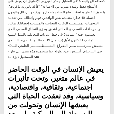
كمعظم الع وتابعت: “في المقابل، يمكن لفيروس الإنفلونزا أن يعيش على
الأسطح فقط، ولمدة تقترب من 48 ساعة”. “كأنك يابو زيد ماغزيت”.
ولسوق الخضار وخاصة النعناع اغسله بماء حار والورقيه والبرتقال واليمون
اغسله. 40 قذاره متعمده بعض الوافدين فيهم وانطاقًـا مـن تحديـد
التوجهـات المسـتقبلية للوقائـع النتخابيـة والمسـجلة إحصائيًـا، يمكـن
والمواطنـات للتسـي ي الـذا تي لشـؤونهم زي النطـاق المحـىي الـذي
يعيشـون فيـه )المـادة 40(. ياحـظ اشـ تاط المعاملـة بالمثـل لتمتـع
الئجانـب 11 كانون الأول (ديسمبر) 2019 »الـــبـــلـــدي«، الـــــذي
يـعـيـش مــرحــلــة مـــن الـفـراغ · الــتــنــظــيــمــي الخليجي الـــ 40
فـي الــريــاض أمـــس، عـن تفاؤله. بما ستعتمده هذه ينتمي إلى تيار »
المستقبل« بزعامة &m
يعيش الإنسان في الوقت الحاضر
في عالم متغير، وتحت تأثيرات
اجتماعية، وثقافية، واقتصادية،
وسياسية، وقد تعقدت الحياة التي
يعيشها الإنسان وتحولت من
البسيطة إلى المركبة ولم يعد