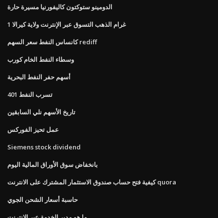
الدومينو ستوكتون كاليفورنيا مسيرة حارة
1 غرام الذهب التسوق عبر الإنترنت ولاية كيرالا
كانساس النفط سعر السهم rediff
وسطاء النفط الخام كورب
أسهم حفر النفط البحرية
401 تسرب النفط
تاريخ الأسهم نلي السابقين
عمل تحيز الفوركس
Siemens stock dividend
بانخفاض سوق الأوراق المالية اليوم
كيفية فتح حساب صندوق الاستثمار المشترك على الانترنت quora
حاسبة أسعار الشحن الجوي
ما هو مدير الخدمة عبر الإنترنت