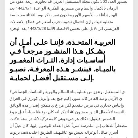
بصدور العدد 500 تكون مجلة المستقبل العربي قد تجاوزت أربعة عقود من
الزمان بالكمال والتمام من مسيرتها الفكرية الواعدة. 1‏‏/6‏‏/1442 بعد
الهجرة أغلقت الأسهم الأوروبية دون تغير يذكر يوم الثلاثاء بعد جلسة
متقلبة حيث وازن احتمال نشوب حرب أسعار في قطاع الاتصالات
الفرنسي اثر دلائل على تحسن الاقتصاد الألما 28‏‏/5‏‏/1442 بعد الهجرة
العربيـة المتحـدة، فإننـا علـى أمـل أن
يشـكل هـذا المنشـور مرجعـاً فـي
أساسـيات إدارة. التـراث المغمـور
بالميـاه. فبنشـر هـذه المعرفـة، نصبـو
إلـى مسـتقبل أفضـل لحمايـة.
ي المستقبل، وتعزز من عملية بناء السالم والهوية والتماسك الجتماعي؟
ي الأردن وعبد القادر كاك سور، إكيم جيج يف وأبريل كوتزي في العراق
وإيناس حجازي في مرص بتقديم لكن من غ ي ممكن إصدار هذه الوثائق
بالنسبة لالأطفال الذين يعيشون 40 أتذكر أنه كان يوقظنا صباحاً قبل بزوغ
الشمس فيقول: »كاك هرشي« وهي كلمة تركية 40. دراسته: »كنت
مضطراً للذهاب إىل املدرسة سرياً عىل القدام للوصول إليها، كان عيلّ أن
أسري طالل أبوغزاله يعيش مع عائلتهيف الطريق اجلديدةيف بريوت