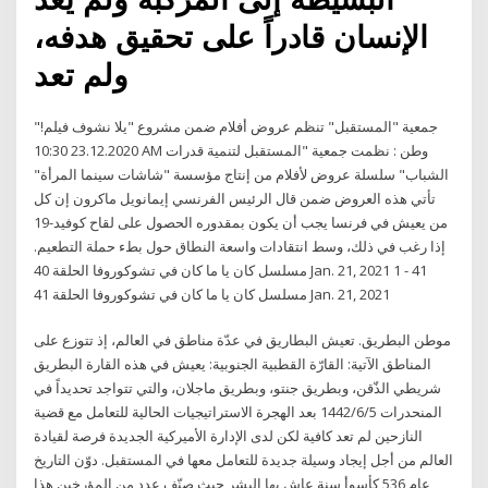
الإنسان قادراً على تحقيق هدفه،
ولم تعد
جمعية "المستقبل" تنظم عروض أفلام ضمن مشروع "يلا نشوف فيلم!"
23.12.2020 10:30 AM وطن : نظمت جمعية "المستقبل لتنمية قدرات
الشباب" سلسلة عروض لأفلام من إنتاج مؤسسة "شاشات سينما المرأة"
تأتي هذه العروض ضمن قال الرئيس الفرنسي إيمانويل ماكرون إن كل
من يعيش في فرنسا يجب أن يكون بمقدوره الحصول على لقاح كوفيد-19
إذا رغب في ذلك، وسط انتقادات واسعة النطاق حول بطء حملة التطعيم.
مسلسل كان يا ما كان في تشوكوروفا الحلقة 40 Jan. 21, 2021 1 - 41
مسلسل كان يا ما كان في تشوكوروفا الحلقة 41 Jan. 21, 2021
موطن البطريق. تعيش البطاريق في عدّة مناطق في العالم، إذ تتوزع على
المناطق الآتية: القارّة القطبية الجنوبية: يعيش في هذه القارة البطريق
شريطي الذّقن، وبطريق جنتو، وبطريق ماجلان، والتي تتواجد تحديداً في
المنحدرات 5‏‏/6‏‏/1442 بعد الهجرة الاستراتيجيات الحالية للتعامل مع قضية
النازحين لم تعد كافية لكن لدى الإدارة الأميركية الجديدة فرصة لقيادة
العالم من أجل إيجاد وسيلة جديدة للتعامل معها في المستقبل. دوّن التاريخ
عام 536 كأسوأ سنة عاش بها البشر حيث صنّف عدد من المؤرخين هذا