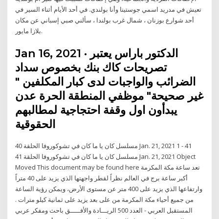
تعيش في مدريد اسمي جوستينا وأنا بولندي. في أحد الأيام أثناء السير في
أحد شوارع بوزنان ، شمال غرب بولندا ، سألني صبي إسباني عن مكان
بلازا مايور.
Jan 16, 2021 · الدكتور باراس يعتبر
تصريحات كاك بنك بخصوص سداد
الضرائب والواجبات لدى كبار المكلفين "
غير صحيحة" موظفي المنطقة الحرة عدن
يبدأون اول وقفة احتجاجية لمطالبهم
الحقوقية
مسلسل كان يا ما كان في تشوكوروفا الحلقة 40 Jan. 21, 2021 1 - 41
مسلسل كان يا ما كان في تشوكوروفا الحلقة 41 Jan. 21, 2021 Object
Moved This document may be found here تعد ساعة مكة المكرمة
أكبر ساعة برج في العالم نظراً لقطر واجهتها الذي يزيد على 40 متراً
وارتفاعها الذي يزيد على 400 متر عن مستوى الأرض، ويمكن رؤية الساعة
من جميع أحياء مكة المكرمة من على بعد يزيد على ثمانية كيلو مترات .
المستقبل العربي - العدد 500 الريـــادة والأفـــــق باحث ومفكر عربي