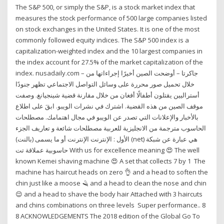
The S&P 500, or simply the S&P, is a stock market index that
measures the stock performance of 500 large companies listed
on stock exchanges in the United States. It is one of the most
commonly followed equity indices. The S&P 500 index is a
capitalization-weighted index and the 10 largest companies in
the index account for 27.5% of the market capitalization of the
index. nusadaily.com – جاكرتا – أوضحت الصين أخيرًا إجراءاتها من
خلال تحميل صور محررة على وسائل التواصل الاجتماعي تظهر جنودًا
أستراليين يقتلون أطفالًا أفغان من خلال مقارنة قضية شينجيانغ. وصفت
موقف الصين من هذه القضية. اشترك في نشرات الويبو. ابقَ على اطلاع
بالأخبار والإعلانات التي تصدر عن الويبو في مجال اهتمامك. مصطلحات
الحاسوب مترجمة من الانجليزية للعربية مصطلحات شائعة و تعاريف الجزء
الأول : الإنترنت الإنترنت أو ما يسمى (بالنت) (net) هي عبارة عن شبكة
حاسوبية عملاقة تت With us for excellence meaning 😍 The well
known Kemei shaving machine 😍 A set that collects 7 by 1 ️ The
machine has haircut heads on zero 👌 and a head to soften the
chin just like a moose 🪒 and a head to clean the nose and chin
😌 and a head to shave the body hair Attached with 3 haircuts
and chins combinations on three levels ️ Super performance.. 8
8 ACKNOWLEDGEMENTS The 2018 edition of the Global Go To