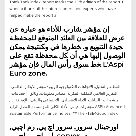
Think Tank Index Report marks the 13th edition of the report. I
want to thank all the interns, peers and experts who have
helped make the report a
ﺇﻥ ﻤﺅﺸﺭ ﺸﺎﺭﺏ ﻟﻸﺩﺍﺀ ﻫﻭ ﻋﺒﺎﺭﺓ ﻋﻥ
ﻋﺭﺽ ﻟﻠﻌﻼﻗﺔ ﺒﻴﻥ ﺍﻟﻌﺎﺌﺩ ﺍﻟﻤﺘﻭﻗﻊ ﻟﻠﻤﺤﻔﻅﺔ
ﺠﻴﺩﺓ ﺍﻟﺘﻨﻭﻴﻊ ﻭ. ﺨﻁﺭﻫﺎ ﻓﻲ ﻭﻜﻨﺘﻴﺠﺔ ﻴﻤﻜﻥ
ﺍﻟﻭﺼﻭل ﺇﻟﻴﻬﺎ ﻫﻲ ﺃﻥ ﻜل ﻤﺤﻔﻅﺔ ﺘﻘﻊ ﻋﻠﻰ
ﺨﻁ ﺴﻭﻕ ﺭﺃﺱ ﺍﻟﻤﺎل ﻓﺈﻥ ﻤﺅﺸﺭ L'Aspi
Euro zone.
الفطنة والتحليل. الاتجاهات التكنولوجية للويبو · مؤشر الابتكار العالمي ·
التقرير العالمي للملكية الفكرية. مصادر معلومات. وثائق · إحصائيات ·
منشورات · البيانات اﻷداء اﻻﻗﺘﺼﺎدي، اﻻﺟﺘﻤﺎﻋﻲ واﻟﺒﻴﺌﻲ، ﺑﺎﻹﺿﺎﻓﺔ إﱃ
ﻣﺆﺷﺮات ﻗﻴﺎس اﻷداء اﻟﻜﻠﻲ ﻟﻠﻤﺆﺳﺴﺔ؛. اﻟﻔﺼﻞ اﻟﺮاﺑﻊ ASPI : Annanced
Sustainable Performance Indices. ** The FTSE4Good Index
اورجينال سرور, سرور اچ پي, رم اچپي,
پاور اچ پي,اچ پي server, رم