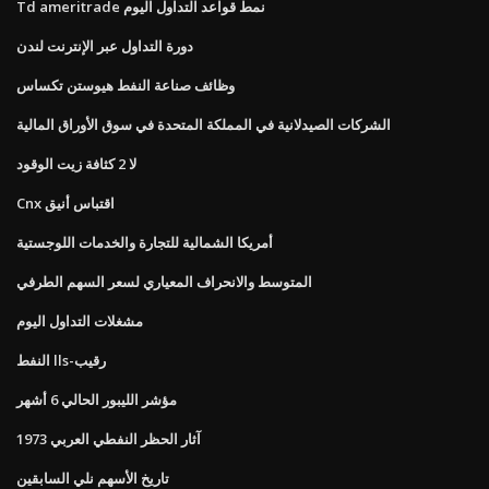
Td ameritrade نمط قواعد التداول اليوم
دورة التداول عبر الإنترنت لندن
وظائف صناعة النفط هيوستن تكساس
الشركات الصيدلانية في المملكة المتحدة في سوق الأوراق المالية
لا 2 كثافة زيت الوقود
Cnx اقتباس أنيق
أمريكا الشمالية للتجارة والخدمات اللوجستية
المتوسط ​​والانحراف المعياري لسعر السهم الطرفي
مشغلات التداول اليوم
النفط lls-رقيب
مؤشر الليبور الحالي 6 أشهر
1973 آثار الحظر النفطي العربي
تاريخ الأسهم نلي السابقين