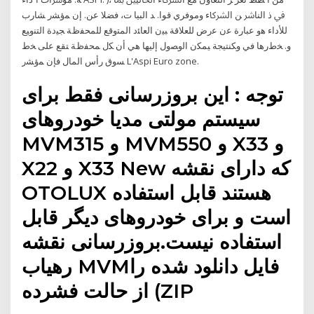
ﰲ ذ اﻟﻨﺎﴍ ﻦ اﻟﴩﰷء وﻣﻮﻓﺮي ﻗﻮا. ﺪ اﻟﺒﻴﺎ ت، ﻓﻀﻼ ﻋﻦ. ﺇﻥ ﻤﺅﺸﺭ ﺸﺎﺭﺏ
ﻟﻸﺩﺍﺀ ﻫﻭ ﻋﺒﺎﺭﺓ ﻋﻥ ﻋﺭﺽ ﻟﻠﻌﻼﻗﺔ ﺒﻴﻥ ﺍﻟﻌﺎﺌﺩ ﺍﻟﻤﺘﻭﻗﻊ ﻟﻠﻤﺤﻔﻅﺔ ﺠﻴﺩﺓ ﺍﻟﺘﻨﻭﻴﻊ
ﻭ. ﺨﻁﺭﻫﺎ ﻓﻲ ﻭﻜﻨﺘﻴﺠﺔ ﻴﻤﻜﻥ ﺍﻟﻭﺼﻭل ﺇﻟﻴﻬﺎ ﻫﻲ ﺃﻥ ﻜل ﻤﺤﻔﻅﺔ ﺘﻘﻊ ﻋﻠﻰ ﺨﻁ
ﺴﻭﻕ ﺭﺃﺱ ﺍﻟﻤﺎل ﻓﺈﻥ ﻤﺅﺸﺭ L'Aspi Euro zone.
توجه : این بروزرسانی فقط برای
سیستم مولتی مدیا خودروهای
MVM315 و MVM550 و X33 و
X22 و X33 New که دارای نقشه
OTOLUX هستند قابل استفاده
است و برای خودروهای دیگر قابل
استفاده نیست.بروزرسانی نقشه
رهیاب MVMفایل دانلود شده را
از حالت فشرده (ZIP