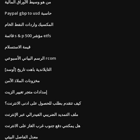
من هو وسيط الأوراق المالية
Paypal gbp to usd حاسبة
المكسيك واردات النفط الخام
قائمة s & p 500 مؤشر etfs
قيمة الاستسلام
الرسم البياني الأسبوعي rcom
[أوسد] التايلاندية باهت تاريخ
مخزونات الملاذ الآمن
إمدادات متجر تغيير الزيت
كيف تتقدم بطلب للحصول على ادنى الانترنت؟
ملف التمديد الضريبي الفيدرالي عبر الإنترنت
هل يمكنني دفع جنوب غرب الغاز على الانترنت
معدل الفاصل البيئي