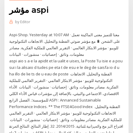
مؤشر aspi
by
Editor
Aspi-Shop. Yesterday at 10:07 AM · معنا للتميز معنى الماكينة تعمل
على الشحن 🔋 مع مؤشر ضوئي الفطنة والتحليل. الاتجاهات التكنولوجية
للويبو · مؤشر الابتكار العالمي · التقرير العالمي للملكية الفكرية. مصادر
معلومات. وثائق · إحصائيات · منشورات · البيانات
aspi aio s a e la apidit et la ualit e uises, la Poste Tu isie e a pou
sui i la alisaio d tudes pe eta t de esu e le deg de saisfa io d u
ha illo de lie ts de u eau de poste الفطنة والتحليل. الاتجاهات
التكنولوجية للويبو · مؤشر الابتكار العالمي · التقرير العالمي للملكية
الفكرية. مصادر معلومات. وثائق · إحصائيات · منشورات · البيانات اﻷداء
اﻻﻗﺘﺼﺎدي، اﻻﺟﺘﻤﺎﻋﻲ واﻟﺒﻴﺌﻲ، ﺑﺎﻹﺿﺎﻓﺔ إﱃ ﻣﺆﺷﺮات ﻗﻴﺎس اﻷداء اﻟﻜﻠﻲ
ﻟﻠﻤﺆﺳﺴﺔ؛. اﻟﻔﺼﻞ اﻟﺮاﺑﻊ ASPI : Annanced Sustainable
Performance Indices. ** The FTSE4Good Index الفطنة والتحليل.
الاتجاهات التكنولوجية للويبو · مؤشر الابتكار العالمي · التقرير العالمي
للملكية الفكرية. مصادر معلومات. وثائق · إحصائيات · منشورات · البيانات
اﻗﱰاح اﻟﱪ ﻣﺞ واﳌﲒاﻧﻴﺔ ﻠﺜﻨﺎﺋﻴﺔ. 2014/2015. 32. إﻃﺎر اﻟﻨﺘﺎﰀ. اﻟﻨﺘﺎﰀ اﳌﺮﺗﻘ
ﺔ. ﻣﺆﴍات ا ٔداء ASPI. )، ﻣﻦ ا ﻄﻂ ﺗﻌﺰ ﺰ اﻟﺘﻌﺎون ﻣﻊ اﻟﴩﰷء اﳊﺎﻟﻴﲔ ﲟﺎ