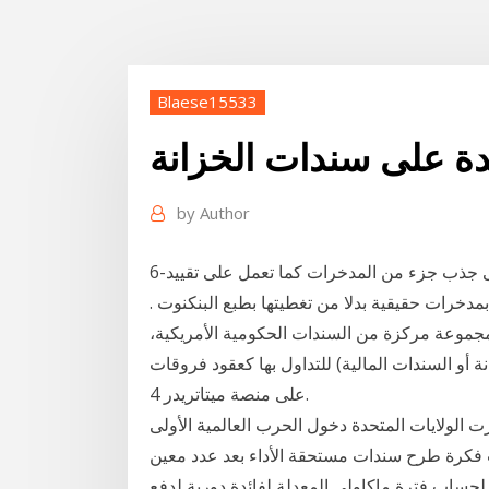
Blaese15533
ئدة على سندات الخزانة
by
Author
6-تعمل اذون الخزانة على الحد من التضخم فهى تعمل على جذب جزء من المدخرات كما تعمل على تقييد
مدخرات حقيقية بدلا من تغطيتها بطبع البنكنوت .
 مجموعة مركزة من السندات الحكومية الأمريكية،
نة أو السندات المالية) للتداول بها كعقود فروقات
على منصة ميتاتريدر 4.
 الولايات المتحدة دخول الحرب العالمية الأولى
 فكرة طرح سندات مستحقة الأداء بعد عدد معين
لحساب فترة ماكاولي المعدلة لفائدة دورية لدفع