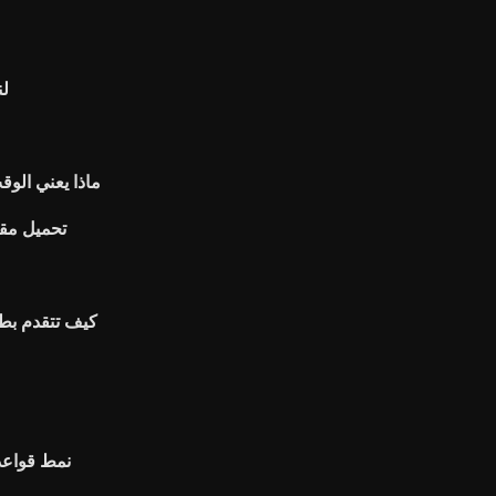
لن
ماذا يعني الو
تحميل مقا
كيف تتقدم بط
Td ameritrade نم