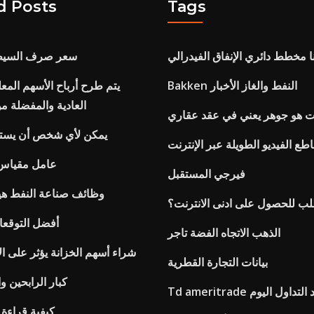
d Posts
Tags
ا مخطط دائري الإنفاق الفيدرالي
سعر صرف السيطر
Bakken النفط والغاز الأخبار
يتم طرح أرباح الأسهم المع
العادية والمفضلة 
قت هو جوهر يعني في عقد عقاري
يمكن لأي شخص أن يستث
طع الفيديو الطويلة عبر الإنترنت
عامل مقياس 
فيرجي المستقبل
وظائف صناعة النفط ه
لب للحصول على ادنى الانترنت؟
أفضل التوقعا
الذهب الاتجاه الفضة تاجر
شراء أسهم الخزانة يؤثر على ال
بيانات التجارة القطرية
كبار الرابحين و
ط قواعد التداول اليوم
كيفية قراءة 