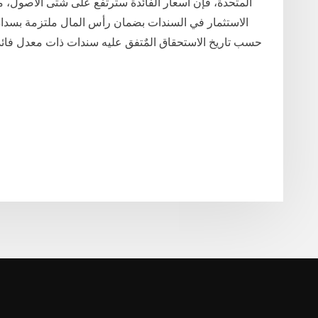
المتحدة، فإن أسعار الفائدة سترتفع على شتى الأصول، 
الاستثمار في السندات بضمان رأس المال ملتزمة بسداد ال
حسب تاريخ الاستحقاق المٌتفق عليه سندات ذات معدل فائدة