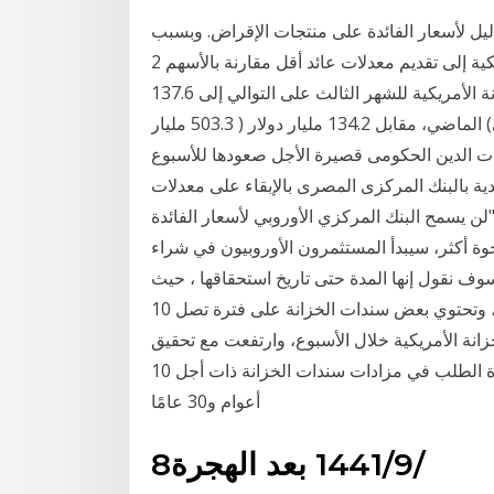
نة لمدَّة 10 سنوات كمعيار ودليل لأسعار الفائدة على منتجات الإقراض. وبسبب
انخفاض مخاطرها، تميل سندات الخزانة الأمريكية إلى تقديم معدلات عائد أقل مقارنة بالأسهم 2 days ago ·
ارتفعت استثمارات السعودية في أذونات وسندات الخزانة الأمريكية للشهر الثالث على التوالي إلى 137.6
مليار دولار (516 مليار ريال) في نهاية نوفمبر (تشرين الثاني) الماضي، مقابل 134.2 مليار دولار ( 503.3 مليار
وات الدين الحكومى قصيرة الأجل صعودها للأسبوع
قدية بالبنك المركزى المصرى بالإبقاء على معدلات
لن يسمح البنك المركزي الأوروبي لأسعار الفائدة
فجوة أكثر، سيبدأ المستثمرون الأوروبيون في شراء
فسوف نقول إنها المدة حتى تاريخ استحقاقها ، حيث
أن سندات الخزانة لديها أقل من سنة واحدة حتى تنضج ، وتحتوي بعض سندات الخزانة على فترة تصل 10
انة الأمريكية خلال الأسبوع، وارتفعت مع تحقيق
مكاسب أكبر في السندات ذات الآجال الأطول نتيجة لزيادة الطلب في مزادات سندات الخزانة ذات أجل 10
أعوام و30 عامًا
8‏‏/9‏‏/1441 بعد الهجرة