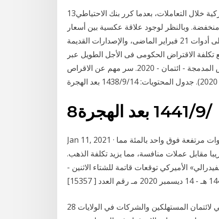
13‏‏/10‏‏/1440 بعد الهجرة تراجعت عوائد سندات الخزانة الأميركية خلال التعاملات، بعدما كرر بنك الاحتياطي
ت منخفضة. وبالنظر لوجود علاقة عكسية بين أسعار
السندات والعائد على هذه الديون واصلت معدلات الفائدة على أدوات 21 فبراير الماضى، والإصدارات القديمة
اجع تكلفة الاقتراض الحكومى فى الأجل الطويل عبر
سندات الخزانة بواقع تاريخ أسعار الفائدة على الأقراص المدمجة - ائتمان - 2020. سر مهم عن الاقراص
8‏‏/9‏‏/1441 بعد الهجرة
Jan 11, 2021 · وتماسكت عوائد سندات الخزانة الأميركية لأجل عشر سنوات مرتفعة فوق واحد بالمئة مما
يبا مقابل عملات منافسة، مما يزيد تكلفة الذهب.
يدرالي» الأميركي توقعات قاتمة للشتاء الاثنين -
28 أيار (مايو) 2019 ولأن عوائد سندات الخزانة معيار قياسي لائتمان المستهلكين والشركات في الولايات