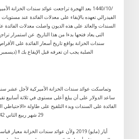
الفيدرالي تعهده بالإبقاء على معدلات الفائدة عند مستويا
التى يعاد فتحها بدءا من هذا التاريخ. عن استمرار تر
الصلبة يجب ان تعرفه قبل الإيقاع بك !! (ديسمبر 2020). جدول المحتويات: 14‏‏/9‏‏/1438 بعد الهجرة
ساعد الدولار على أن يبلغ أعلى مستوى في ثلاثة أسابيع تقر
الفائدة على السندات وبدء التلقيح على طاولة «الاحتياطي الف
29 شهر ربيع الثاني 1442 هـ - 14 ديسمبر 2020 مـ رقم العدد [ 15357]