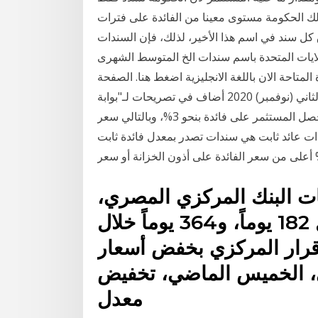
لك الحكومة مستوى معينا من الفائدة على فترات
 كل سند في اسم هذا الأخير، لذلك، فإن السندات
ايات المتحدة باسم سندات الخ المتوسط الشهرى
لمتاحة الان باللغة الانجليزية​ اضغط هنا​. الصفحة
الرئيسية · وظائف · بحث · خريطة الموقع 17 تشرين الثاني (نوفمبر) 2020 أضاف في تصريحات لـ"بوابة
الأهرام"، أن أذون الخزانة المقومة بالدولار، هي أداة يحصل المستثمر على فائدة بنحو 3%، وبالتالي سعر
ا 30 كانون الثاني (يناير) 2019 فسندات ذات عائد ثابت هي سندات تصدر بمعدل فائدة ثابت
ات البنك المركزي المصري،
ارتفع عائد أذون الخزانة لأجل 182 يوماً، و364 يوماً خلال
ً قرار المركزي بخفض أسعار
زي، الخميس الماضي، تخفيض
معدل