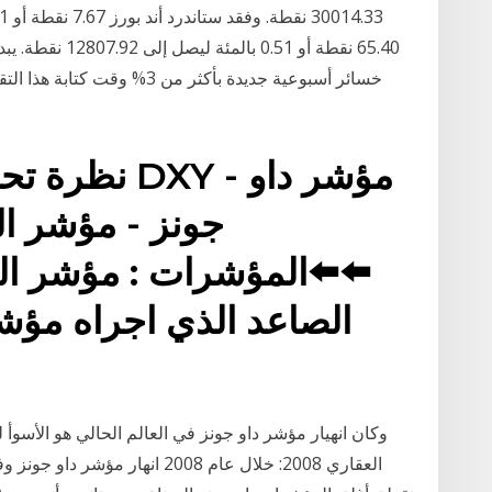
65.40 نقطة أو 51
خسائر أسبوعية جديدة بأكثر من 
نظرة تحليلية 
جونز - مؤشر ا
⬅️⬅️المؤشرات : مؤشر الد
الصاعد الذي اجراه مؤش