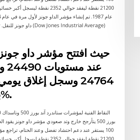
21200 نقطة ليفقد حوالي 2352 نقطة 
حيث افتتح مؤشر داو جونز 
عند
بنسبة صعود بلغت 2.21%.
بورز 500 يتأرجح خارج وتد صعودي مؤشر داو جونز يق
21200 نقطة ليفقد حوالي 2352 نقطة 