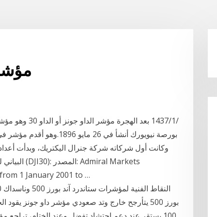
مؤشر
MetaTrader 4، DJI30، شهري - nuary 2001 to
بورز 500 يتأرجح خارج وتد صعودي مؤشر داو جونز يق