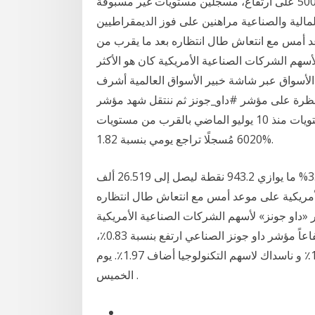
نقطة. أغلق المؤشران داو جونز الصناعي وستاندرد أند بورز 500 على ارتفاع، مسجلين مستويات غير مسبوقة
مالية والصناعية مراهنين على فوز الديمقراطيين
عد أمس مع انتعاش طال انتظاره بعد ما يقرب من
سهم الشركات الصناعية الأمريكية كان هو الأكثر
ل الأسواق عبر شاشة خبير الأسواق العالمية أشرف
ؤشر #داو_جونز ثم ننتقل شهد مؤشر ftse 100 تراجعات قوية خلال تعاملات
جلسة اليوم ليتداول وقت كتابة هذا التقرير عند أدنى مستويات منذ 10 يوليو الماضي بالقرب من مستويات
6020 مُسجلًا تراجع يومي بنسبة 1.82%.
وعند الإغلاق، تراجع مؤشر "داو جونز" الصناعي بأكثر من 3.4% ما يوازي 943.2 نقطة ليصل إلى 26.519 ألف
الأمريكية على موعد أمس مع انتعاش طال انتظاره
 «داو جونز» لأسهم الشركات الصناعية الأمريكية
كان هو الأكثر انتعاشاً على وجه التحديد، حيث سجل ارتفاعاً مؤشر داو جونز الصناعي ارتفع بنسبة 0.83٪،
مؤشر اس اند بي 500 الاوسع نطاقا ارتفع بنسبة 1.39٪ و ناسداك لاسهم التكنولوجيا أضاف 1.97٪. يوم
الخميس .