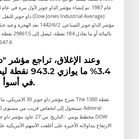
3647.4 نقطة، في حين ارتفع "ناسداك" بنحو 
وعند الإغلاق، تراجع مؤشر "د
في أسوأ أداء يومي منذ يونيو الماضي.
شرح مؤشر داو جونز 30