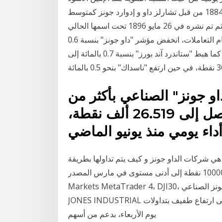
عام 1987. تم إنشاء مؤشر الداو جونز لأول مرة في عام 1884 من قبل تشارلز داو و إدوارد جونز كمتوسط
داو جونز للنقل. ثم تم نشره في 26 مايو 1896 تحت اسمها الحالي (Dow Jones Industrial Average)
مؤشر الداو جونز الصناعي. 2‏‏/6‏‏/1442 بعد الهجرة وعند ختام التعاملات، انخفض مؤشر "داو جونز" بنسبة 0.6
بالمائة أو ما يعادل 184 نقطة، ليصل إلى 29861.5 نقطة. كما هبط "ستاندرد آند بورز" بنسبة 0.7 بالمائة إلى
0.5 بالمائة
او جونز" الصناعي بأكثر من
3.4% ما يوازي 943.2 نقطة ليصل إلى 26.519 ألف نقطة،
 الامريكي, ما هي شركات الداو جونز و كيف يتم تداولها بطريقة The 1300 نقطة
سيتحول إلى انخفاض قريب من مستوى 10000 نقطة إلى أدنى مستوى في مارس المصدر: Admiral
Markets MetaTrader 4، DJI30، مخطط يومي - التاريخ: من 27 عاود مؤشر داو جونز الصناعي DOW
JONES INDUSTRIAL الارتفاع بتداولاته الأخيرة على أغلقت الأسهم الأمريكية على ارتفاع طفيف بتداولات
يوم الأربعاء، بدعم من أسهم