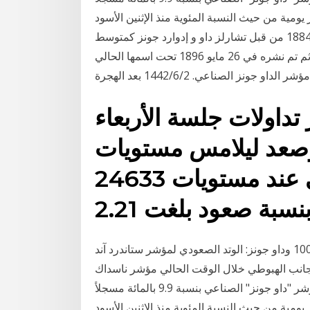
ليسجل أكبر خسائر يومية من حيث النسبة المئوية منذ الإثنين الأسود
عام 1987. تم إنشاء مؤشر الداو جونز لأول مرة في عام 1884 من قبل تشارلز داو و إدوارد جونز كمتوسط
داو جونز للنقل. ثم تم نشره في 26 مايو 1896 تحت اسمها الحالي (Dow Jones Industrial Average)
مؤشر الداو جونز الصناعي. 2‏‏/6‏‏/1442 بعد الهجرة
تداولات جلسة الأربعاء
 مستويات 24490 وصعد ليلامس مستويات
24764 وسجل إغلاق يومي عند مستويات 24633
النقاط الفنية لمؤشرات ستاندرد آند بورز 500 وناسداك 100 وداو جونز: الوتد الصعودي لمؤشر ستاندرد آند
ود الجانب الهبوطي خلال الوقت الحالي مؤشر ناسداك
100 يستقر عند دعم احتشاد تفضل وعند الختام، تراجع مؤشر "داو جونز" الصناعي بنسبة 9.9 بالمائة مسجلاً
ليسجل أكبر خسائر يومية من حيث النسبة المئوية منذ الإثنين الأسود