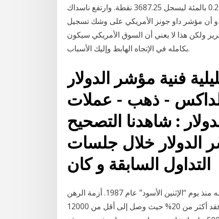
30014.33 نقطة. وفقد ستاندرد أند بورز 7.67 نقطة أو 0.21 بالمئة ليسجل 3687.25 نقطة. وارتفع ناسداك
0. بالمئة ليصل إلى 12807.92 نقطة. يبدو أن مؤشر داو جونز الأمريكي على وشك تسجيل
3% وقت كتابة هذا التقرير ولكن هذا لا يعني أن السوق الأمريكي سيكون
بكامله في الإتجاه الهابط وإليك الأسباب.
فنية مؤشر الدولار DXY - مؤشر داو
لداكس - ذهب - عملات
ولار : شاهدنا التصحيح
ر الدولار خلال جلسات
التداول السابقة و كان
وكان انهيار مؤشر داو جونز في العالم الحالي هو الأسوأ له منذ يوم “الإثنين الأسود” عام 1987. أزمة الرهن
العقاري 2008: خلال عام 2008 انهار مؤشر داو جونز وفقد أكثر من 20% حيث وصل إلى أقل من 12000