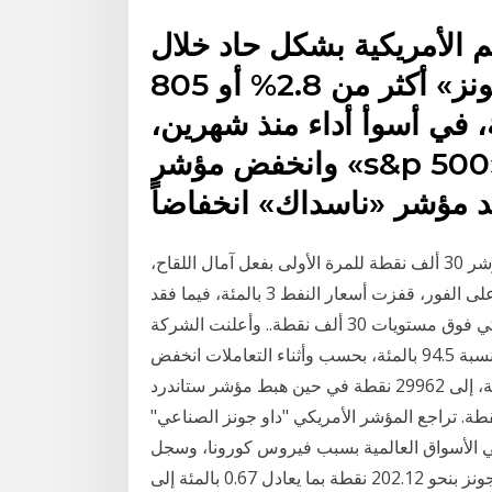
الأمريكية بشكل حاد خلال
التعاملات، وهبط مؤشر «داو جونز» أكثر من 2.8% أو 805
2 ألف نقطة، في أسوأ أداء منذ شهرين،
وانخفض مؤشر «s&p 500» بنسبة 2.3% مسجلاً 3386
 مؤشر «ناسداك» انخفاضاً
ارتفع مؤشر “داو جونز” بأكثر من 400 نقطة. وتجاوز المؤشر 30 ألف نقطة للمرة الأولى بفعل آمال اللقاح،
وبدء نقل السلطة إلى جو بايدن. 6‏‏/9‏‏/1441 بعد الهجرة وعلى الفور، قفزت أسعار النفط 3 بالمئة، فيما فقد
الذهب 20 دولارا للأونصة، وارتفع مؤشر "داو جونز" الأميركي فوق مستويات 30 ألف نقطة.. وأعلنت الشركة
الأميركية أن لقاحها التجريبي ضد "كوفيد 19" أظهر فعاليته بنسبة 94.5 بالمئة، بحسب وأثناء التعاملات انخفض
مؤشر داو جونز الصناعي 645 نقطة، بما يعادل 2.1 في المائة، إلى 29962 نقطة في حين هبط مؤشر ستاندرد
بورز 500 نحو 83 نقطة، أو 2.2 في المائة، إلى 3673 نقطة. تراجع المؤشر الأمريكي "داو جونز الصناعي"
الة الذعر في الأسواق العالمية بسبب فيروس كورونا، وسجل
المؤشر أكبر انخفاض يومي على وتراجع مؤشر داو جونز بنحو 202.12 نقطة بما يعادل 0.67 بالمئة إلى