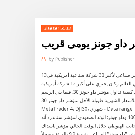
Blaese15533
 داو جونز يومى قريب
by
Publisher
13‏‏/1‏‏/1437 بعد الهجرة مؤشر الداو جونز أو الداو 30 وهو مؤشر صناعي لأكبر 30 شركة صناعية أمريكية في
بورصة نيويورك أنشأ في 26 مايو 1896.وهو أقدم مؤشر في العالم وكان يحتوي على أكبر 12 شركة أمريكية
وكانت أول شركاته شركة جنرال اليكتريك، وبدأت أعداد كيفية تداول مؤشر داو جونز 30. فيما يلي الرسم
البياني للأسعار الشهرية طويلة الأجل لمؤشر داو جونز 30 (DJI30): المصدر: Admiral Markets
Data range: from 1 Ja …
النقاط الفنية لمؤشرات ستاندرد آند بورز 500 وناسداك 100 وداو جونز: الوتد الصعودي لمؤشر ستاندرد آند
ود الجانب الهبوطي خلال الوقت الحالي مؤشر ناسداك
100 يستقر عند دعم احتشاد تفضل وعند الختام، تراجع مؤشر "داو جونز" الصناعي بنسبة 9.9 بالمائة مسجلاً