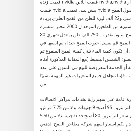
قیمت زنده nvidia,قیمت آنلاین nvidia,nvidia در خبرها,نمودار nvidia,نمودار زنده و لحظه ای nvidia,تحلیل
قیمت nvidia,پیش بینی قیمت nvidia حددت وزارة الزراعة والإصلاح الزراعي سعر استلام محصول القمح
من المزارعين ب 22500 ليرة للطن الواحد من القمح القاسي و22 ألف ليرة للطن من القمح الطري بزيادة
ألف ليرة للطن عن الموسم الماضي. وتقدر الاحتياجات السنوية من الطحين الموحد ل 2000 مخبز منتشرة
في المملكة بـ 960 الف طن، ويذكر ان حاجة الأردن من القمح سنويا تقدر ب 750 الف طن بمعدل شهري 80
لايين رغيف لاستنبات القمح قم بغسل حبوب القمح جيدا ، ثم انقعها في
ان مظلم ، على أن تكون كمية الماء ثلثي كمية القمح المنقوع ثم
ضوء الشمس البسيط (مع المقالة المذكورة أدناه
ة أو الخدمة المعروضة للبيع في السوق على عدد
، فإننا نتجاهل جميع المتغيرات غير المهمة نسبيًا
من
 عامة على سهم راية لخدمات مراكز الاتصالات (racc) بما في ذلك السعر والرسوم البيانية
والتحليل الفني وتاريخ اسعار الاسهم والتقارير والمزيد. سعر لتر بنزين 95 أصبح 9 جنيهات بدلا من 7.75 قرش.
سعر لتر بنزين 92 أصبح 8 جنيهات بدلا من 6.75 قرش. سعر لتر بنزين 80 أصبح 6.75 جنيه بدلا من 5.50
م لكم اسعار اسهم شركة مطاحن القمح الذهبي (Golden