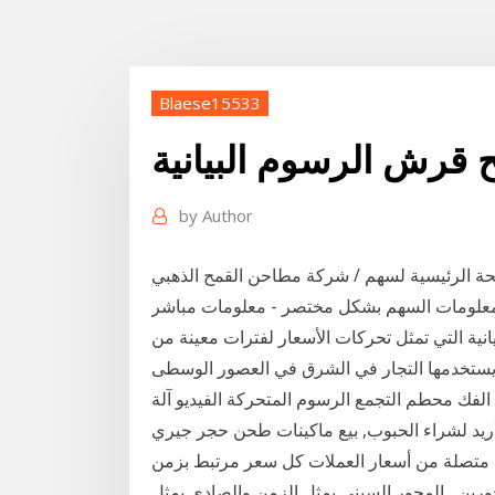
Blaese15533
 قرش الرسوم البيانية
by
Author
رئيسية لسهم / شركة مطاحن القمح الذهبي (gmc) تعرض الرسم البياني للسهم بالاضافة لأهم
علومات السهم بشكل مختصر - معلومات مباشر
يانية التي تمثل تحركات الأسعار لفترات معينة من
ن يستخدمها التجار في الشرق في العصور الوسطى
 الفك محطم التجمع الرسوم المتحركة الفيديو آلة
اء الحبوب, بيع ماكينات طحن حجر جيريetspowerasia أريد
ة متصلة من أسعار العملات كل سعر مرتبط بزمن
ورين , المحور السيني يمثل الزمن والصادي يمثل