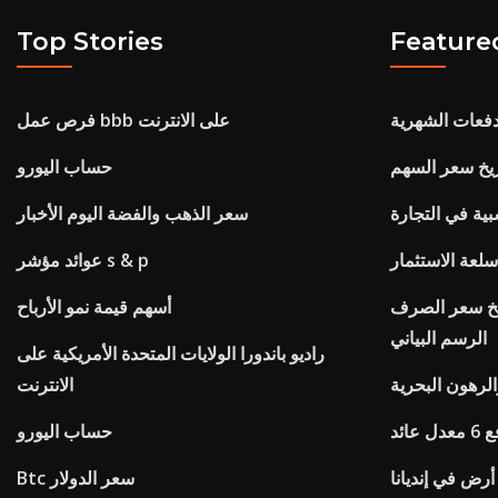
Top Stories
Feature
دفعات الشهرية
فرص عمل bbb على الانترنت
اريخ سعر السهم
حساب اليورو
بية في التجارة
سعر الذهب والفضة اليوم الأخبار
عة الاستثمار
عوائد مؤشر s & p
اريخ سعر الصرف
أسهم قيمة نمو الأرباح
الرسم البياني
راديو باندورا الولايات المتحدة الأمريكية على
الرهون البحرية
الانترنت
ائد
حساب اليورو
رض في إنديانا
Btc سعر الدولار