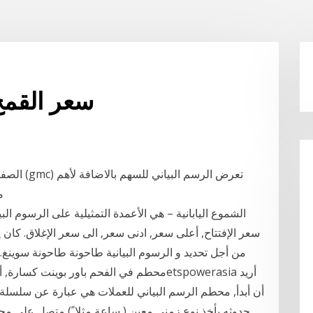
سعر القمح
الصفحة ال
م
الشموع اليابانية – هي الأعمدة التمثيلية على الرسوم الب
سعر الإفتتاح, أعلى سعر, ادنى سعر, الى سعر الإغلاق. كا
من أجل تحديد و الرسوم البيانية طاحونة طاحونة سوينغ.
محطم في الفحم باور بوينت كسارة, أريد لشر
أن أبدأ, محطم الرسم البياني للعملات هي عبارة عن سلسل
حدوثه بأخذ نوع زمني معين ( ساعة مثلا ً) متصل على مح