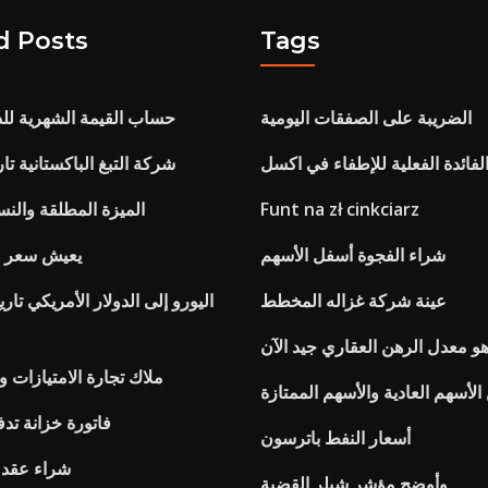
d Posts
Tags
الضريبة على الصفقات اليومية
حساب القيمة الشهرية لل
فائدة الفعلية للإطفاء في اكسل
شركة التبغ الباكستانية ت
Funt na zł cinkciarz
الميزة المطلقة والنس
شراء الفجوة أسفل الأسهم
يعيش سعر سل
عينة شركة غزاله المخطط
اليورو إلى الدولار الأمريكي ت
هو معدل الرهن العقاري جيد الآن
ملاك تجارة الامتيازات و
الأسهم العادية والأسهم الممتازة
فاتورة خزانة تدفع 6 معدل ع
أسعار النفط باترسون
شراء عقد أ
وأوضح مؤشر شيلر القضية