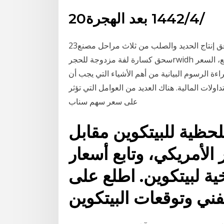
20‏‏/4‏‏/1442 بعد الهجرة
23‏‏/5‏‏/1442 بعد الهجرة جعل الرسوم البيانية تدفق إنتاج الحديد والصلب من ثلاث مراحل مصنع agreegate
سحق كسارة لفة مزدوجة للحجرrwidh انخفاض سعر كسارة الحجر هارد روك موبايل كسارة للبيع، السعر
ءة الرسوم البيانية من أهم الأشياء التي يجب أن
لات المالية. هناك العديد من العوامل التي تؤثر
على سعر سهم سناب
للحظية للبيتكوين مقابل
لأمريكي، وتابع أسعار BTCUSD فورياً
ية لبيتكوين. اطلع على