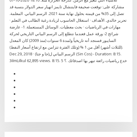
للأشياء التي تتغير مع الزمن. كدرجة الحرارة مثلاً. 18:10 2020-10-07
مشاركة على: توقعت صحيفة فايننشال تايمز انهيار سعر الدولار بنسبة قد
تصل إلى 35% من قيمته بحلول نهاية سنة 2021. الرسم البياني. المعلمة.
تحرير خالدي. الأهداف · استغلال الحاسوب لزيادة رغبة الطالب في التعلم ·
مهارات في الرياضيات · بحث معطيات. الوسائل المستعملة. 1- عارضة
شرائح 2- ورقة عمل فعندما نتطلع إلى الرسم البياني التاريخي لحركة
السايبور فسنجد أنه تاريخياً ولمدة 6 سنوات (منذ 2009) كان المعدل
(للثلاث أشهر) أقل من 1 % (وتلك الفترة تتزامن مع ارتفاع أسعار النفط).
Dec 29, 2018 · الرسم البياني ل(جا و جتا) (Sin Cos) - Duration: 8:15.
3ilmLilkul 62,895 views. 8:15. 5 خدع رياضيات رائعة تبهر بها اصدقائك .؟