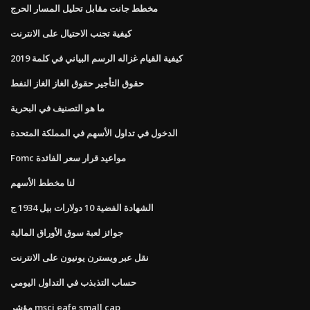
مخطط جانت مقابل تحليل المسار الحرج
كيفية تجنب الاحتيال على الانترنت
كيفية القيام غزاله الرسم البياني في كلمة 2019
حقوق التأجير حقوق الغاز الغاز النفط
ما هو التصنيف في البحرية
الدخول في تداول الأسهم في المملكة المتحدة
Fomc مواعيد قرار سعر الفائدة
لنا مخطط الأسهم
الشهادة الفضية 10 دولارات بيل 1934 ج
جوائز لعبة سوق الأوراق المالية
نقل عبر ويسترن يونيون على الانترنت
حساب التذبذب في التداول اليومي
مؤشر msci eafe small cap