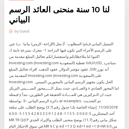
لنا 10 سنة منحنى العائد الرسم
البياني
by
Guest
التمثيل البياني ف(م) المطلوب : أ‌) مثل (الإزاحة- الزمن) بيانيا . ب‌) عين
على الرسم الأجزاء التي تكون فيها الدراجة: 1- تتحرك بسرعة ثابتة 2-
اكتبوا لنا ملاحظاتكم واستفساراتكم تحاليل السلع مقدمة من
Investing.com (Investing.com السعودية) تغطية XAU/USD, ستاندرد
آند بورز 500, عقود مؤشر الدولار, عقود الذهب. اقراء تحاليل السلع
المقدمة من Investing.com (Investing.com السعودية) على
Investing.com . الحل يكون بتجهيز الرسم البياني بالمحورين السيني
والصــادي، حيث يمثل الـــــمحور الســــيني التريكز x اما المحور الصادي
فيمثله y حيث ان الـتركيزين هي للمــــادة الخفيفة في الطورين، نبدأ
دائرة الرسم البياني - 9. بواسطة ar-examples. تم التحديث:
11/30/2018. إنشاء الخاصة بك! جدول رقم (3.7) يوضح الطلب على سلعة
أحد المحتكرين 5- 0 6 0 3- 5 5 1 1- 8 4 2 1 9 3 3 3 8 2 4 5 5 1 5 - 0 0 6
MR TR Qd P شكل بياني رقم (11.7) يوضح منحنى الطلب والإيراد الحدي
في سوق الاحتكار التام MR 6 C p ed >1 3 Q ed=1 ed <1 d=AR 6 0 من