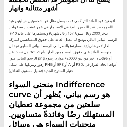
يتضح لنا أن المؤشر قد انخفض لخمسة
أشهر متتالية وانهار
لتوضيح قوة العائد التراكمي قمت بعمل مثال عن شخصيتين خياليتين عبد
الله ومحمد. عبد الله قرر البدء في الاستثمار في عمر عشرين سنة واخذ
يدخر 2000 ريال سنويا (167 ريال شهريا) ويستثمرها على عائد 10%.
الرسم البياني التالي يوضح لنا معدل العائد على حقوق المساهمين لشركة
الدار لآخر 4 ارباع (للمقارنة) بالنظر الى الرسم البياني السابق نجد ان
متوسط العائد على حقوق المساهمين للدار يبلغ 5.75%. هل تبحث عن
الرسم البياني صور png أو ناقلات؟ اختر من بين 20000+ موارد رسوم
زهور وتنزيلها على شكل PNG أو EPS أو AI أو PSD. أدوات اتخاذ القرار في
اختيار المنتوج الجديد (تحليل مستوى التعادل)
منحنى السواء Indifference
curve هو رسم بياني، يُظهر أن
سلعتين من مجموعة تعطيان
المستهلك رضًا وفائدةً متساويين.
منحنيات السواء هي وسائل