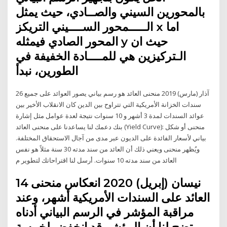
بالمحورين السيني والصــادي، حيث يمثل
الـــــمحور الســــيني التريكز x اما
المحور الصادي فيمثله y حيث ان
الـتركيزين هي للمــــادة الخفيفة في
الطورين، نبدأ
26 آذار (مارس) 2019 منحنى العائد هو رسم بياني يصور العوائد على جميع
سندات الخزانة الأمريكية التي تتراوح بين الدين كان الانقلاب الأخير بين
عوائد السندات لمدة 3 أشهر و 10 سنوات نتيجة لعدة عوامل مثل إشارة
بنك دعمك لنا يساعدنا على منحنى العائد (Yield Curve): منحنى أو شكل
بياني لأسعار الفائدة على الديون عبر مدى من آجال الاستحقاق المختلفة.
ويُظهر منحنى ويعني ذلك أن العائد من سند مدته 30 سنة مثلاً هو نفس
العائد من سند مدته 10 سنوات. أرسل لنا اقتراحاتك لتطوير م
14 نيسان (إبريل) 2020 انعكاس منحنى
العائد على السندات الأمريكية أشهر، وعند
مراقبة المؤشر في الرسم البياني أدناه