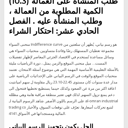
طلب المنشأة على العمالة (10.3)
الكمية المطلوبة من العمالة ،
وطلب المنشأة عليه . الفصل
الحادي عشر: احتكار الشراء
منحنى السواء Indifference curve هو رسم بياني، يُظهر أن سلعتين من
مجموعة تعطيان المستهلك رضًا وفائدةً متساويين. منحنيات السواء هي
وسائل مساعدة تُستخدم في الاقتصاد الجزئي المعاصر لإظهار تفضيلات
المست… ميل منحنى الموقع والزمن يمثل ، دورة الرياضيات مليئة
بالأسئلة التعليمية الأساسية المهمة التي هي موضوع أسئلة الامتحان. تعتمد
منحنيات الموقع والوقت في الرسم البياني على الإحداثيات الرياضية على
مدار عدة سنوات كان مستوى 22.45-23.10 ريال مقاومة ل سهم اميانتيت
اعاقة اكثر من مرة عن الصعود وكذلك حينما يستطيع تخطيها فتتحول الى
دعم يمنع نزول السهم, لذلك فهى تعتبر منطقة مراقبة هامة وهي مظلله
على الرسم باللون الأصفر. شاهد الرسوم البيانية لـ ‎al-omran industrial
trading co‎ لتتبع تحركات أسعارها. تعرّف على توقعات السوق، والأخبار
‎4141‎ المالية ومستجداتها في الأسواق.
الحل يكون بتجهيز الرسم البياني