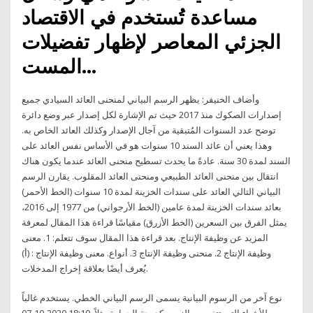
مساعدة تُستخدم في الاقتصاد
الجزئي المعاصر لإظهار تفضيلات
المست…
وأضاف الخنيفر: يظهر الرسم البياني لمنحنى العائد السيادي جميع
إصدارات الصكوك منذ 2017 حيث تم الإشارة لكل إصدار عبر وضع دائرة
توضح عدد السنوات المُتبقية من آجال الإصدار وكذلك العائد الخاص به.
وهذا يعني أن عائد السند 10 سنوات هو في الأساس نفس العائد على
السند لمدة 30 سنة. عادةً ما يحدث تسطيح منحنى العائد عندما يكون هناك
انتقال بين منحنى العائد الطبيعي ومنحنى العائد المقلوب. يقارن الرسم
البياني التالي العائد على سندات الخزينة لمدة 10 سنوات (الخط الأحمر)
بعائد سندات الخزينة لمدة عامين (الخط الأرجواني) من 1977 إلى 2016،
يمثل الفرق بين السعرين (الخط الأزرق) مقياسًا قراءة هذا المقال لمعرفة
المزيد عن وظيفة الإنتاج. بعد قراءة هذا المقال سوف تتعلم: 1. معنى
وظيفة الإنتاج 2. منحنى وظيفة الإنتاج 3. أنواع. معنى وظيفة الإنتاج : (أ)
يُعرف أيضًا بعلاقة إخراج المدخلات.
نوع آخر من الرسوم البيانية يسمى الرسم البياني الخطي. يستخدم غالباً