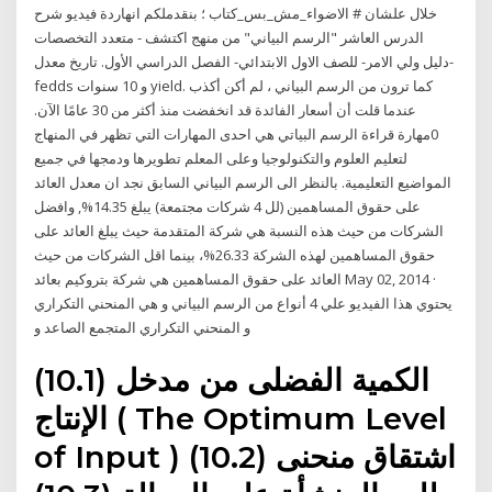
خلال علشان # الاضواء_مش_بس_كتاب ؛ بنقدملكم انهاردة فيديو شرح
الدرس العاشر "الرسم البياني" من منهج اكتشف - متعدد التخصصات
-دليل ولي الامر- للصف الاول الابتدائي- الفصل الدراسي الأول. تاريخ معدل
fedds و 10 سنوات yield. كما ترون من الرسم البياني ، لم أكن أكذب
عندما قلت أن أسعار الفائدة قد انخفضت منذ أكثر من 30 عامًا الآن.
0مهارة قراءة الرسم البياتي هي احدى المهارات التي تظهر في المنهاج
لتعليم العلوم والتكنولوجيا وعلى المعلم تطويرها ودمجها في جميع
المواضيع التعليمية. بالنظر الى الرسم البياني السابق نجد ان معدل العائد
على حقوق المساهمين (لل 4 شركات مجتمعة) يبلغ 14.35%, وافضل
الشركات من حيث هذه النسبة هي شركة المتقدمة حيث يبلغ العائد على
حقوق المساهمين لهذه الشركة 26.33%، بينما اقل الشركات من حيث
العائد على حقوق المساهمين هي شركة بتروكيم بعائد May 02, 2014 ·
يحتوي هذا الفيديو علي 4 أنواع من الرسم البياني و هي المنحني التكراري
و المنحني التكراري المتجمع الصاعد و
(10.1) الكمية الفضلى من مدخل
الإنتاج ( The Optimum Level
of Input ) (10.2) اشتقاق منحنى